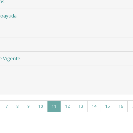
las
toayuda
 Vigente
7
8
9
10
11
12
13
14
15
16
.