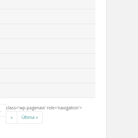
class='wp-pagenavi' role='navigation'>
..
»
Última »