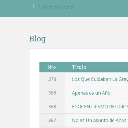
Blog
Nro.
Título
370
Los Que Cuidaban La Gre
369
Apenas es un Año
368
EGOCENTRISMO RELIGIO
367
No es Un asunto de Años