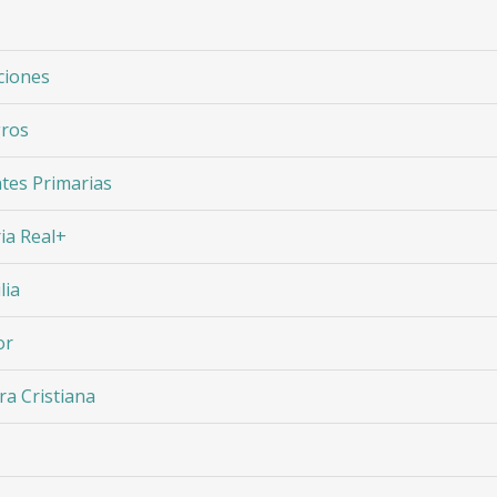
ciones
gros
ntes Primarias
ia Real+
lia
or
ra Cristiana