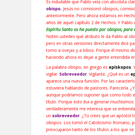
Es indudable que Pablo veía con absoluta clarid
obispo.
Jesús no comisionó obispos, comisio
anteriormente. Pero ahora estamos en Hechos 
años de aquel capítulo 2 de Hechos. Y Pablo 
Espíritu Santo os ha puesto por obispos, para a
Noten ustedes qué atributo le da Pablo al obis
pero en otras versiones directamente dice pas
torno a ovejas y a lobos. Porque él mismo di
haciendo ahora es dejar a gente entendida en
La palabra obispo, en griego es
epískopos
.
Y
vigilar.
Sobreveedor
.
Vigilante. ¿Qué es un
e
aparece una nueva función. Por las caracterís
estuviera hablando de pastores. Parecería. ¿
aunque podríamos suponer que como todo er
título. Porque esto iba a generar muchísimos 
verdaderamente me interesa que se entienda, s
un
sobreveedor
. ¿Tú crees que un apóstol 
obispos. Los tomó el Catolicismo Romano, per
preocuparon tanto de los títulos a los que se