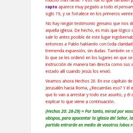
rapto
aparece muy pegado a todo el pensamie
siglo 19, y se fortalece en los primeros veinte
No hay ningún testimonio genuino que nos dig
aquella iglesia. De hecho, es más que lógico
salir lo antes posible de este lugar ingobern
entonces a Pablo hablando con toda claridad 
tremenda expansión, sin dudas. También se cum
lo que se les ordenó en los lugares en que se 
instrucción de manera tan directa como sus 
estado allí cuando Jesús los envió.
Veamos ahora Hechos 20. En ese capítulo de e
Jerusalén hacia Roma, ¿Recuerdas eso? Y él es
que lo van a arrestar y todo ese asunto, y él d
explicar lo que viene a continuación.
(Hechos 20: 28-29) = Por tanto, mirad por voso
obispos, para apacentar la iglesia del Señor, l
partida entrarán en medio de vosotros lobos 