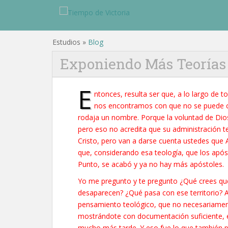
Estudios »
Blog
Exponiendo Más Teorías
E
ntonces, resulta ser que, a lo largo de 
nos encontramos con que no se puede c
rodaja un nombre. Porque la voluntad de Dios
pero eso no acredita que su administración t
Cristo, pero van a darse cuenta ustedes que Abr
que, considerando esa teología, que los após
Punto, se acabó y ya no hay más apóstoles.
Yo me pregunto y te pregunto ¿Qué crees que s
desaparecen? ¿Qué pasa con ese territorio? 
pensamiento teológico, que no necesariament
mostrándote con documentación suficiente, es
mucho más tarde. Y eso fue lo que también pr