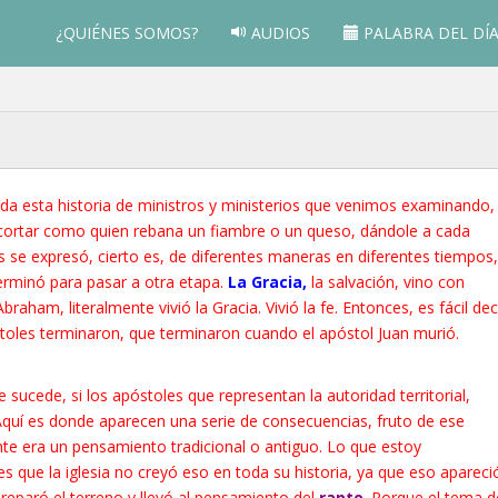
¿QUIÉNES SOMOS?
AUDIOS
PALABRA DEL DÍ
toda esta historia de ministros y ministerios que venimos examinando,
ortar como quien rebana un fiambre o un queso, dándole a cada
 se expresó, cierto es, de diferentes maneras en diferentes tiempos,
erminó para pasar a otra etapa.
La Gracia,
la salvación, vino con
aham, literalmente vivió la Gracia. Vivió la fe. Entonces, es fácil dec
toles terminaron, que terminaron cuando el apóstol Juan murió.
ucede, si los apóstoles que representan la autoridad territorial,
Aquí es donde aparecen una serie de consecuencias, fruto de ese
e era un pensamiento tradicional o antiguo. Lo que estoy
 que la iglesia no creyó eso en toda su historia, ya que eso apareci
eparó el terreno y llevó al pensamiento del
rapto
.
Porque el tema d