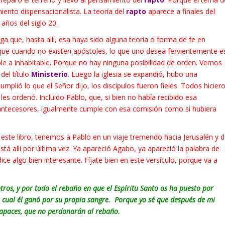
nto dispensacionalista. La teoría del
rapto
aparece a finales del
 años del siglo 20.
a que, hasta allí, esa haya sido alguna teoría o forma de fe en
 que cuando no existen apóstoles, lo que uno desea fervientemente e
able a inhabitable. Porque no hay ninguna posibilidad de orden. Vemos
del título
Ministerio
.
Luego la iglesia se expandió, hubo una
plió lo que el Señor dijo, los discípulos fueron fieles. Todos hicier
les ordenó. Incluido Pablo, que, si bien no había recibido esa
antecesores, igualmente cumple con esa comisión como si hubiera
ste libro, tenemos a Pablo en un viaje tremendo hacia Jerusalén y 
tá allí por última vez. Ya apareció Agabo, ya apareció la palabra de
ice algo bien interesante. Fíjate bien en este versículo, porque va a
tros, y por todo el rebaño en que el Espíritu Santo os ha puesto por
a cual él ganó por su propia sangre.
Porque yo sé que después de mi
rapaces, que no perdonarán al rebaño.