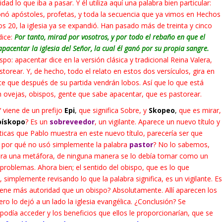
ad lo que iba a pasar. Y él utiliza aquí una palabra bien particular:
nó apóstoles, profetas, y toda la secuencia que ya vimos en Hechos
20, la iglesia ya se expandió. Han pasado más de treinta y cinco
dice:
Por tanto, mirad por vosotros, y por todo el rebaño en que el
pacentar la iglesia del Señor, la cual él ganó por su propia sangre.
po: apacentar dice en la versión clásica y tradicional Reina Valera,
torear. Y, de hecho, todo el relato en estos dos versículos, gira en
ce que después de su partida vendrán lobos. Así que lo que está
 ovejas, obispos, gente que sabe apacentar, que es pastorear.
 viene de un prefijo
Epi
,
que significa Sobre, y
Skopeo
,
que es mirar,
pískopo
? Es un
sobreveedor
, un vigilante. Aparece un nuevo título y
ticas que Pablo muestra en este nuevo título, parecería ser que
Y por qué no usó simplemente la palabra
pastor
? No lo sabemos,
a una metáfora, de ninguna manera se lo debía tomar como un
problemas. Ahora bien; el sentido del obispo, que es lo que
implemente revisando lo que la palabra significa, es un vigilante. Es
tiene más autoridad que un obispo? Absolutamente. Allí aparecen los
o lo dejó a un lado la iglesia evangélica. ¿Conclusión? Se
 podía acceder y los beneficios que ellos le proporcionarían, que se