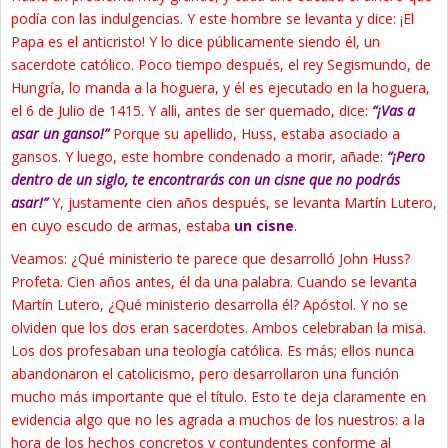
podía con las indulgencias. Y este hombre se levanta y dice: ¡El
Papa es el anticristo! Y lo dice públicamente siendo él, un
sacerdote católico. Poco tiempo después, el rey Segismundo, de
Hungría, lo manda a la hoguera, y él es ejecutado en la hoguera,
el 6 de Julio de 1415. Y alli, antes de ser quemado, dice:
“¡Vas a
asar un ganso!”
Porque su apellido, Huss, estaba asociado a
gansos. Y luego, este hombre condenado a morir, añade:
“¡Pero
dentro de un siglo, te encontrarás con un cisne que no podrás
asar!”
Y, justamente cien años después, se levanta Martín Lutero,
en cuyo escudo de armas, estaba
un cisne
.
Veamos: ¿Qué ministerio te parece que desarrolló John Huss?
Profeta. Cien años antes, él da una palabra. Cuando se levanta
Martín Lutero, ¿Qué ministerio desarrolla él? Apóstol. Y no se
olviden que los dos eran sacerdotes. Ambos celebraban la misa.
Los dos profesaban una teología católica. Es más; ellos nunca
abandonaron el catolicismo, pero desarrollaron una función
mucho más importante que el título. Esto te deja claramente en
evidencia algo que no les agrada a muchos de los nuestros: a la
hora de los hechos concretos y contundentes conforme al