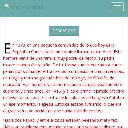
Estudios »
Blog
TOGG
Dos Historias; Un Comienzo
DESCARGAR
E
n 1370, en una pequeña comunidad de lo que hoy es la
República Checa, nacía un hombre llamado John Huss. Este
hombre venía de una familia muy pobre, de hecho, su padre
muere cuando él era niño. De tal forma que es educado a duras
penas por su madre, entra casi por compasión a una universidad,
en Praga y termina graduándose de teólogo, de filósofo, de
educador. Este hombre va a morir cuando cumplía exactamente
cuarenta y cinco años, en 1415, y él es el primer ejemplo efectivo
de levantar una voz en contra de los abusos de la Iglesia Católica.
En ese momento, la Iglesia Católica estaba sufriendo lo que era
el gran sisma de occidente y se había dividido en dos.
Había dos Papas, y entre ellos se estaban peleando mal y feo.
Había un problema muy grande, y cada uno sacaba el dinero que