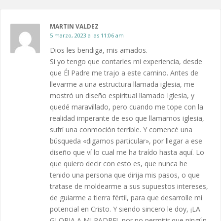
MARTIN VALDEZ
5 marzo, 2023 a las 11:06 am
Dios les bendiga, mis amados.
Si yo tengo que contarles mi experiencia, desde
que Él Padre me trajo a este camino. Antes de
llevarme a una estructura llamada iglesia, me
mostró un diseño espiritual llamado Iglesia, y
quedé maravillado, pero cuando me tope con la
realidad imperante de eso que llamamos iglesia,
sufrí una conmoción terrible. Y comencé una
búsqueda «digamos particular», por llegar a ese
diseño que ví lo cual me ha traído hasta aquí. Lo
que quiero decir con esto es, que nunca he
tenido una persona que dirija mis pasos, o que
tratase de moldearme a sus supuestos intereses,
de guiarme a tierra fértil, para que desarrolle mi
potencial en Cristo. Y siendo sincero le doy, ¡LA
GLORIA A MI PADRE!, por no permitir que ningún