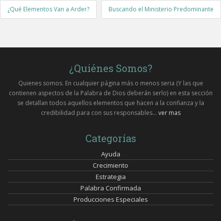
Post
¿Qué Elementos Van a Arder?
Buscando el Ministerio Predominante
navigation
¿Quiénes Somos?
Quienes somos. En cualquier página más o menos seria (Y las que
contienen aspectos de la Palabra de Dios deberán serlo) en esta sección
se detallan todos aquellos elementos que hacen a la confianza y la
credibilidad para con sus responsables...
ver mas
Categorías
Ayuda
Crecimiento
Estrategia
Palabra Confirmada
Producciones Especiales