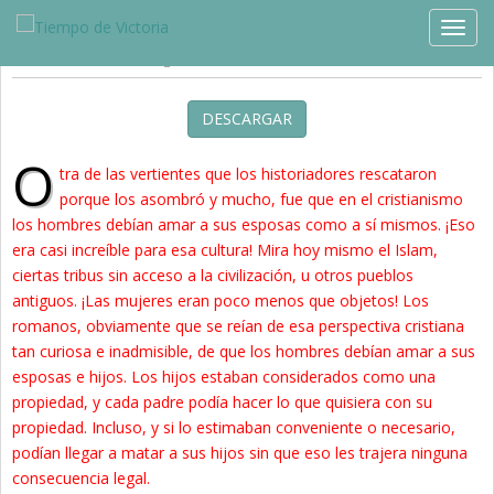
Estudios »
Blog
TOGG
Nuevos Principios de Familia
DESCARGAR
O
tra de las vertientes que los historiadores rescataron
porque los asombró y mucho, fue que en el cristianismo
los hombres debían amar a sus esposas como a sí mismos. ¡Eso
era casi increíble para esa cultura! Mira hoy mismo el Islam,
ciertas tribus sin acceso a la civilización, u otros pueblos
antiguos. ¡Las mujeres eran poco menos que objetos! Los
romanos, obviamente que se reían de esa perspectiva cristiana
tan curiosa e inadmisible, de que los hombres debían amar a sus
esposas e hijos. Los hijos estaban considerados como una
propiedad, y cada padre podía hacer lo que quisiera con su
propiedad. Incluso, y si lo estimaban conveniente o necesario,
podían llegar a matar a sus hijos sin que eso les trajera ninguna
consecuencia legal.