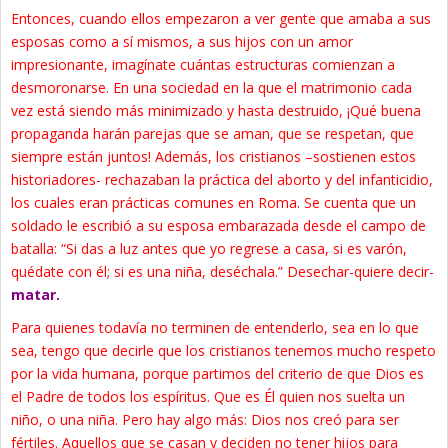
Entonces, cuando ellos empezaron a ver gente que amaba a sus
esposas como a sí mismos, a sus hijos con un amor
impresionante, imagínate cuántas estructuras comienzan a
desmoronarse. En una sociedad en la que el matrimonio cada
vez está siendo más minimizado y hasta destruido, ¡Qué buena
propaganda harán parejas que se aman, que se respetan, que
siempre están juntos! Además, los cristianos –sostienen estos
historiadores- rechazaban la práctica del aborto y del infanticidio,
los cuales eran prácticas comunes en Roma. Se cuenta que un
soldado le escribió a su esposa embarazada desde el campo de
batalla: “Si das a luz antes que yo regrese a casa, si es varón,
quédate con él; si es una niña, deséchala.” Desechar-quiere decir-
matar.
Para quienes todavía no terminen de entenderlo, sea en lo que
sea, tengo que decirle que los cristianos tenemos mucho respeto
por la vida humana, porque partimos del criterio de que Dios es
el Padre de todos los espíritus. Que es Él quien nos suelta un
niño, o una niña. Pero hay algo más: Dios nos creó para ser
fértiles. Aquellos que se casan y deciden no tener hijos para