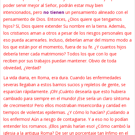
poder servir mejor al Señor, podrán estar muy bien
intencionados, pero
no tienen
un pensamiento alineado con el
pensamiento de Dios. Entonces, ¿Dios quiere que tengamos
hijos? Sí, Dios quiere extender Su nombre en la tierra. Además,
los cristianos aman a otros a pesar de los riesgos personales que
eso pueda acarrearles. Incluso, deberían amar del mismo modo a
los que están por el momento, fuera de su fe. ¿Y cuantos hijos
debería tener cada matrimonio? Todos los que con lo que
reciben por sus trabajos puedan mantener. Obvio de toda
obviedad, ¿Verdad?
La vida diaria, en Roma, era dura. Cuando las enfermedades
severas llegaban a estos barrios sucios y repletos de gente, se
esparcían rápidamente. ¡Oh! ¡Cuánto desearía que esto hubiera
cambiado para siempre en el mundo! ¡Ese sería un claro síntoma
de crecimiento! Pero ellos mostraban misericordia y caridad en
tiempos de violentas epidemias. ¿Y cómo lo hacían? ¡Cuidando a
los enfermos! Aún a riesgo de contagiarse. Y a eso no lo podían
entender los romanos. ¡Ellos jamás harían eso! ¿Cómo cambió la
iglesia a la antigua Roma? De ser un porcentaje tan ínfimo en el