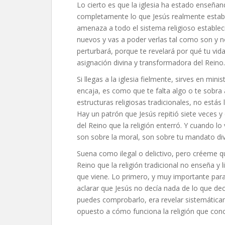
Lo cierto es que la iglesia ha estado enseña
completamente lo que Jesús realmente estaba 
amenaza a todo el sistema religioso estable
nuevos y vas a poder verlas tal como son y n
perturbará, porque te revelará por qué tu vida
asignación divina y transformadora del Reino.
Si llegas a la iglesia fielmente, sirves en min
encaja, es como que te falta algo o te sobra
estructuras religiosas tradicionales, no estás
Hay un patrón que Jesús repitió siete veces y
del Reino que la religión enterró. Y cuando l
son sobre la moral, son sobre tu mandato divi
Suena como ilegal o delictivo, pero créeme qu
Reino que la religión tradicional no enseña y 
que viene. Lo primero, y muy importante pa
aclarar que Jesús no decía nada de lo que de
puedes comprobarlo, era revelar sistemática
opuesto a cómo funciona la religión que co