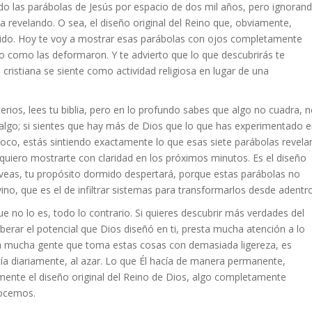
ndo las parábolas de Jesús por espacio de dos mil años, pero ignoran
revelando. O sea, el diseño original del Reino que, obviamente,
cido. Hoy te voy a mostrar esas parábolas con ojos completamente
o como las deformaron. Y te advierto que lo que descubrirás te
 cristiana se siente como actividad religiosa en lugar de una
isterios, lees tu biblia, pero en lo profundo sabes que algo no cuadra, 
 algo; si sientes que hay más de Dios que lo que has experimentado 
 loco, estás sintiendo exactamente lo que esas siete parábolas revela
 quiero mostrarte con claridad en los próximos minutos. Es el diseño
o veas, tu propósito dormido despertará, porque estas parábolas no
no, que es el de infiltrar sistemas para transformarlos desde adentro
e no lo es, todo lo contrario. Si quieres descubrir más verdades del
liberar el potencial que Dios diseñó en ti, presta mucha atención a lo
ra mucha gente que toma estas cosas con demasiada ligereza, es
cía diariamente, al azar. Lo que Él hacía de manera permanente,
mente el diseño original del Reino de Dios, algo completamente
nocemos.