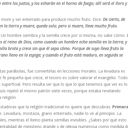
entre los justos, y los echarán en el horno de fuego; allí será el lloro y
 morir y ser enterrado para producir mucho fruto. Dice:
De cierto, de
 en la tierra y muere, queda solo; pero si muere, lleva mucho fruto.
. Un hombre siembra y la semilla crece por sí misma, no sabe cómo. E
es el reino de Dios, como cuando un hombre echa semilla en la tierra; y
milla brota y crece sin que él sepa cómo. Porque de suyo lleva fruto la
rano lleno en la espiga; y cuando el fruto está maduro, en seguida se
estas parábolas, fue convertirlas en lecciones morales. La levadura es
re fe pequeña que crece, el tesoro es sobre valorar el evangelio. Todo
superficial. Pero resulta ser que lo que lo que tenemos que ver es lo
ús repitió el mismo patrón siete veces, porque estaba revelando
 religión.
astadoras que la religión tradicional no quiere que descubras.
Primer
e. Levadura, mostaza, grano enterrado, nadie lo ve al principio. La
bles, mientras el Reino planta semillas invisibles. ¿Sabes por qué esto
mentalidad de ministerio grande y de iglesia numerosa como medida d