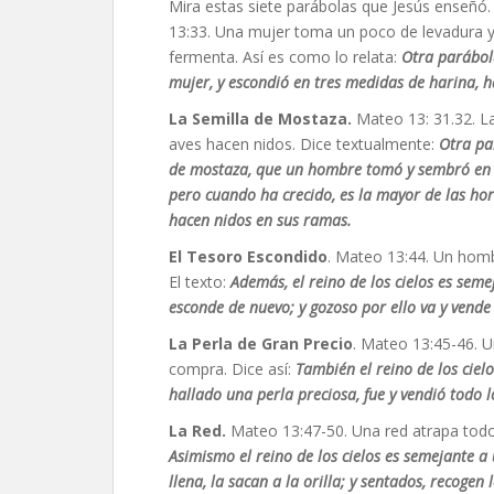
Mira estas siete parábolas que Jesús enseñó
13:33. Una mujer toma un poco de levadura y
fermenta. Así es como lo relata:
Otra parábola
mujer, y escondió en tres medidas de harina, 
La Semilla de Mostaza.
Mateo 13: 31.32. La
aves hacen nidos. Dice textualmente:
Otra par
de mostaza, que un hombre tomó y sembró en su
pero cuando ha crecido, es la mayor de las hort
hacen nidos en sus ramas.
El Tesoro Escondido
. Mateo 13:44. Un hom
El texto:
Además, el reino de los cielos es sem
esconde de nuevo; y gozoso por ello va y vende
La Perla de Gran Precio
. Mateo 13:45-46. U
compra. Dice así:
También el reino de los cie
hallado una perla preciosa, fue y vendió todo l
La Red.
Mateo 13:47-50. Una red atrapa todo 
Asimismo el reino de los cielos es semejante a
llena, la sacan a la orilla; y sentados, recogen 