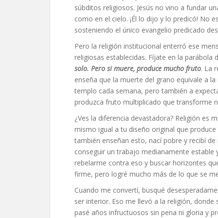
súbditos religiosos. Jesús no vino a fundar una
como en el cielo. ¡Él lo dijo y lo predicó! 
sosteniendo el único evangelio predicado de
Pero la religión institucional enterró ese m
religiosas establecidas. Fíjate en la parábola 
solo. Pero si muere, produce mucho fruto
. La 
enseña que la muerte del grano equivale a la
templo cada semana, pero también a expectati
produzca fruto multiplicado que transforme n
¿Ves la diferencia devastadora? Religión es m
mismo igual a tu diseño original que produce
también enseñan esto, nací pobre y recibí de 
conseguir un trabajo medianamente estable y 
rebelarme contra eso y buscar horizontes qu
firme, pero logré mucho más de lo que se m
Cuando me convertí, busqué desesperadament
ser interior. Eso me llevó a la religión, dond
pasé años infructuosos sin pena ni gloria y 