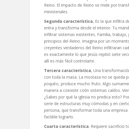
Reino. El impacto de Reino se mide por trans
ministeriales.
Segunda característica
, Es la que infiltr
entra y transforma desde el interior. Tu man
infiltrar sistemas existentes. Familia, trabaj
principios del Reino. Imagina por un momento q
creyentes verdaderos del Reino infiltraran cad
es exactamente lo que Jesús repitió siete vece
allí es más fácil controlarte.
Tercera característica
, Una transformación
con toda la masa. La mostaza no se queda pe
poquito, produce mucho fruto. Algo sumament
manera a coexistir co0n sistemas caídos. Vi
¿Sabes por qué la iglesia no predica esto? P
serie de estructuras muy cómodas y en cierto
persona, que transformar toda una empresa e
factible lograrlo.
Cuarta característica
. Requiere sacrificio