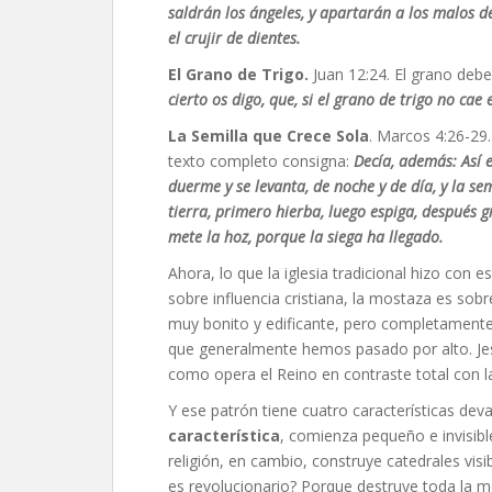
saldrán los ángeles, y apartarán a los malos de 
el crujir de dientes.
El Grano de Trigo.
Juan 12:24. El grano debe
cierto os digo, que, si el grano de trigo no cae
La Semilla que Crece Sola
. Marcos 4:26-29
texto completo consigna:
Decía, además: Así 
duerme y se levanta, de noche y de día, y la se
tierra, primero hierba, luego espiga, después g
mete la hoz, porque la siega ha llegado.
Ahora, lo que la iglesia tradicional hizo con 
sobre influencia cristiana, la mostaza es sob
muy bonito y edificante, pero completamente 
que generalmente hemos pasado por alto. Jes
como opera el Reino en contraste total con la
Y ese patrón tiene cuatro características dev
característica
, comienza pequeño e invisibl
religión, en cambio, construye catedrales visi
es revolucionario? Porque destruye toda la 