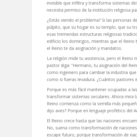
invisible que infiltra y transforma sistemas 
necesita permiso de la institución religiosa p
¿Estás viendo el problema? Si las personas d
púlpito, que su hogar es su templo, que su 
esas tremendas estructuras religiosas tradici
edificio los domingos, mientras que el Reino t
el Reino te da asignación y mandatos.
La religión mide tu asistencia, pero el Reino 
pastor diga: “Hermano, tu asignación del Rein
como ingeniero para cambiar la industria que s
como si fueras levadura. ¿Cuántos pastores 
Porque es más fácil mantener ocupadas a las 
transformar sistemas seculares. Ahora mira la
Reino comienza como la semilla más pequeña,
dijo aves? Porque en lenguaje profético del
El Reino crece hasta que las naciones encuent
No, suena como transformación de naciones en
escape futuro, porque transformación de na