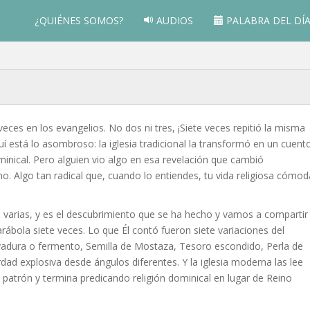
¿QUIÉNES SOMOS?
AUDIOS
PALABRA DEL DÍ
eces en los evangelios. No dos ni tres, ¡Siete veces repitió la misma
uí está lo asombroso: la iglesia tradicional la transformó en un cuent
minical. Pero alguien vio algo en esa revelación que cambió
mo. Algo tan radical que, cuando lo entiendes, tu vida religiosa cómod
n varias, y es el descubrimiento que se ha hecho y vamos a compartir
rábola siete veces. Lo que Él contó fueron siete variaciones del
vadura o fermento, Semilla de Mostaza, Tesoro escondido, Perla de
ad explosiva desde ángulos diferentes. Y la iglesia moderna las lee
 patrón y termina predicando religión dominical en lugar de Reino