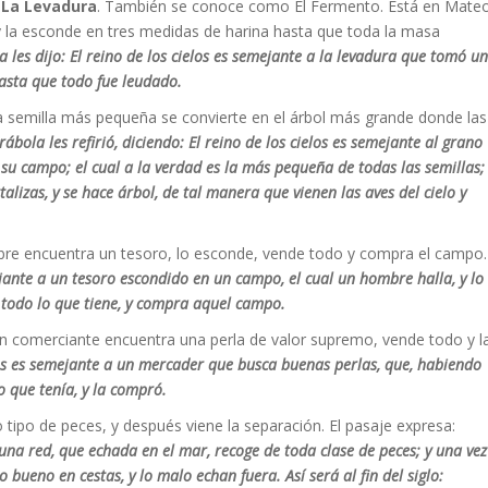
.
La Levadura
. También se conoce como El Fermento. Está en Mate
 la esconde en tres medidas de harina hasta que toda la masa
 les dijo: El reino de los cielos es semejante a la levadura que tomó u
hasta que todo fue leudado.
 semilla más pequeña se convierte en el árbol más grande donde las
ábola les refirió, diciendo: El reino de los cielos es semejante al grano
 campo; el cual a la verdad es la más pequeña de todas las semillas;
alizas, y se hace árbol, de tal manera que vienen las aves del cielo y
bre encuentra un tesoro, lo esconde, vende todo y compra el campo.
ejante a un tesoro escondido en un campo, el cual un hombre halla, y lo
 todo lo que tiene, y compra aquel campo.
n comerciante encuentra una perla de valor supremo, vende todo y l
los es semejante a un mercader que busca buenas perlas, que, habiendo
o que tenía, y la compró.
tipo de peces, y después viene la separación. El pasaje expresa:
 una red, que echada en el mar, recoge de toda clase de peces; y una vez
lo bueno en cestas, y lo malo echan fuera. Así será al fin del siglo: