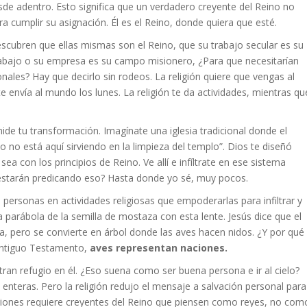
desde adentro. Esto significa que un verdadero creyente del Reino no
ara cumplir su asignación. Él es el Reino, donde quiera que esté.
escubren que ellas mismas son el Reino, que su trabajo secular es su
trabajo o su empresa es su campo misionero, ¿Para que necesitarían
onales? Hay que decirlo sin rodeos. La religión quiere que vengas al
e envía al mundo los lunes. La religión te da actividades, mientras qu
mide tu transformación. Imagínate una iglesia tradicional donde el
o no está aquí sirviendo en la limpieza del templo”. Dios te diseñó
ea con los principios de Reino. Ve allí e infíltrate en ese sistema
estarán predicando eso? Hasta donde yo sé, muy pocos.
personas en actividades religiosas que empoderarlas para infiltrar y
 parábola de la semilla de mostaza con esta lente. Jesús dice que el
 pero se convierte en árbol donde las aves hacen nidos. ¿Y por qué
 Antiguo Testamento,
aves representan naciones.
ran refugio en él. ¿Eso suena como ser buena persona e ir al cielo?
teras. Pero la religión redujo el mensaje a salvación personal para
ciones requiere creyentes del Reino que piensen como reyes, no com