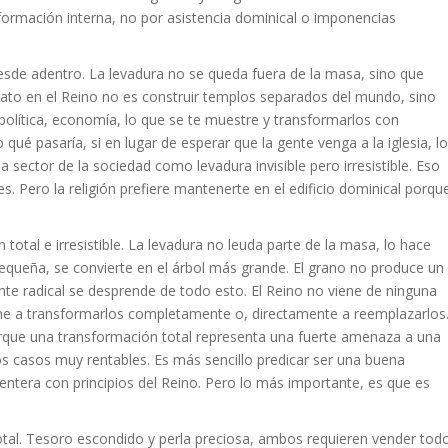
formación interna, no por asistencia dominical o imponencias
a desde adentro. La levadura no se queda fuera de la masa, sino que
dato en el Reino no es construir templos separados del mundo, sino
o, política, economía, lo que se te muestre y transformarlos con
ué pasaría, si en lugar de esperar que la gente venga a la iglesia, l
a sector de la sociedad como levadura invisible pero irresistible. Eso
s. Pero la religión prefiere mantenerte en el edificio dominical porqu
 total e irresistible. La levadura no leuda parte de la masa, lo hace
queña, se convierte en el árbol más grande. El grano no produce un
e radical se desprende de todo esto. El Reino no viene de ninguna
ene a transformarlos completamente o, directamente a reemplazarlos
orque una transformación total representa una fuerte amenaza a una
s casos muy rentables. Es más sencillo predicar ser una buena
ntera con principios del Reino. Pero lo más importante, es que es
 total. Tesoro escondido y perla preciosa, ambos requieren vender tod