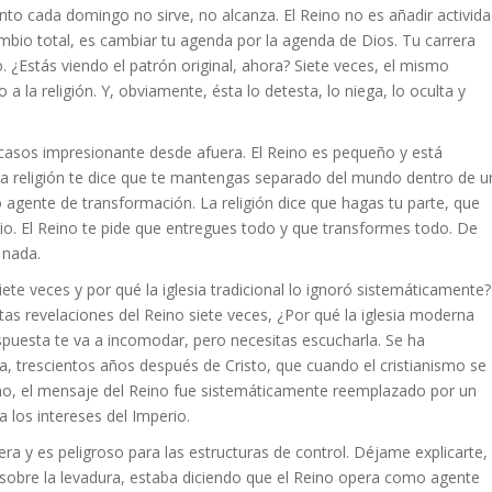
nto cada domingo no sirve, no alcanza. El Reino no es añadir activid
cambio total, es cambiar tu agenda por la agenda de Dios. Tu carrera
 ¿Estás viendo el patrón original, ahora? Siete veces, el mismo
a la religión. Y, obviamente, ésta lo detesta, lo niega, lo oculta y
s casos impresionante desde afuera. El Reino es pequeño y está
a religión te dice que te mantengas separado del mundo dentro de u
mo agente de transformación. La religión dice que hagas tu parte, que
io. El Reino te pide que entregues todo y que transformes todo. De
 nada.
ete veces y por qué la iglesia tradicional lo ignoró sistemáticamente?
estas revelaciones del Reino siete veces, ¿Por qué la iglesia moderna
puesta te va a incomodar, pero necesitas escucharla. Se ha
sia, trescientos años después de Cristo, que cuando el cristianismo se
mano, el mensaje del Reino fue sistemáticamente reemplazado por un
 los intereses del Imperio.
ra y es peligroso para las estructuras de control. Déjame explicarte,
sobre la levadura, estaba diciendo que el Reino opera como agente