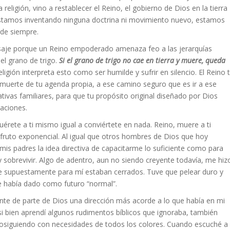
 religión, vino a restablecer el Reino, el gobierno de Dios en la tierra
No estamos inventando ninguna doctrina ni movimiento nuevo, estamos
sde siempre.
ensaje porque un Reino empoderado amenaza feo a las jerarquías
del grano de trigo.
Si el grano de trigo no cae en tierra y muere, queda
religión interpreta esto como ser humilde y sufrir en silencio. El Reino 
 muerte de tu agenda propia, a ese camino seguro que es ir a ese
vas familiares, para que tu propósito original diseñado por Dios
aciones.
uérete a ti mismo igual a conviértete en nada. Reino, muere a ti
 fruto exponencial. Al igual que otros hombres de Dios que hoy
mis padres la idea directiva de capacitarme lo suficiente como para
sobrevivir. Algo de adentro, aun no siendo creyente todavía, me hiz
e supuestamente para mí estaban cerrados. Tuve que pelear duro y
e había dado como futuro “normal”.
e de parte de Dios una dirección más acorde a lo que había en mi
e si bien aprendí algunos rudimentos bíblicos que ignoraba, también
prosiguiendo con necesidades de todos los colores. Cuando escuché a