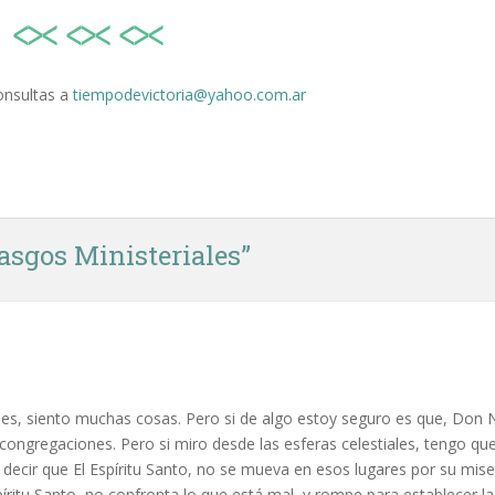
onsultas a
tiempodevictoria@yahoo.com.ar
asgos Ministeriales
”
nes, siento muchas cosas. Pero si de algo estoy seguro es que, Don Né
ongregaciones. Pero si miro desde las esferas celestiales, tengo que
decir que El Espíritu Santo, no se mueva en esos lugares por su miser
itu Santo, no confronta lo que está mal, y rompe para establecer la 