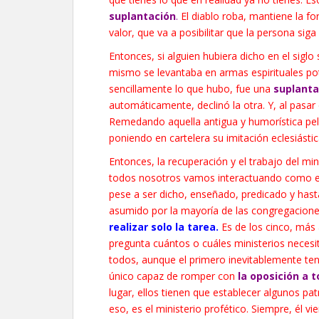
suplantación
.
El diablo roba, mantiene la fo
valor, que va a posibilitar que la persona sig
Entonces, si alguien hubiera dicho en el sigl
mismo se levantaba en armas espirituales pote
sencillamente lo que hubo, fue una
suplanta
automáticamente, declinó la otra. Y, al pasar
Remedando aquella antigua y humorística pelí
poniendo en cartelera su imitación eclesiásti
Entonces, la recuperación y el trabajo del mi
todos nosotros vamos interactuando como equ
pese a ser dicho, enseñado, predicado y hast
asumido por la mayoría de las congregacion
realizar solo la tarea.
Es de los cinco, más
pregunta cuántos o cuáles ministerios necesit
todos, aunque el primero inevitablemente ten
único capaz de romper con
la oposición a 
lugar, ellos tienen que establecer algunos p
eso, es el ministerio profético. Siempre, él vi