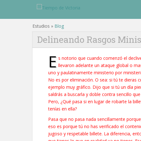
Estudios »
Blog
Delineando Rasgos Minis
E
s notorio que cuando comenzó el declive 
llevaron adelante un ataque global o mas
uno y paulatinamente ministerio por ministeri
No es por eliminación. O sea: si tú te dieras 
ejemplo muy gráfico. Dijo que si tú un día pie
saldrás a buscarla y doble contra sencillo que
Pero, ¿Qué pasa si en lugar de robarte la bill
tenías en ella?
Pasa que no pasa nada sencillamente porque tú
eso es porque tú no has verificado el contenido
jugoso y respetable billete. La diferencia, e
que tienes lo que en realidad ya no tienes. E