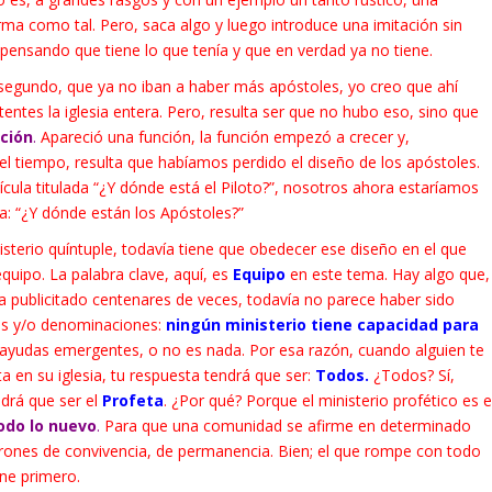
rma como tal. Pero, saca algo y luego introduce una imitación sin
a pensando que tiene lo que tenía y que en verdad ya no tiene.
o segundo, que ya no iban a haber más apóstoles, yo creo que ahí
ntes la iglesia entera. Pero, resulta ser que no hubo eso, sino que
ción
.
Apareció una función, la función empezó a crecer y,
 el tiempo, resulta que habíamos perdido el diseño de los apóstoles.
cula titulada “¿Y dónde está el Piloto?”, nosotros ahora estaríamos
ca: “¿Y dónde están los Apóstoles?”
nisterio quíntuple, todavía tiene que obedecer ese diseño en el que
ipo. La palabra clave, aquí, es
Equipo
en este tema. Hay algo que,
a publicitado centenares de veces, todavía no parece haber sido
es y/o denominaciones:
ningún ministerio tiene capacidad para
 ayudas emergentes, o no es nada. Por esa razón, cuando alguien te
a en su iglesia, tu respuesta tendrá que ser:
Todos.
¿Todos? Sí,
drá que ser el
Profeta
. ¿Por qué? Porque el ministerio profético es e
todo lo nuevo
.
Para que una comunidad se afirme en determinado
atrones de convivencia, de permanencia. Bien; el que rompe con todo
ene primero.