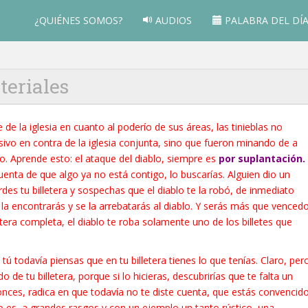
¿QUIÉNES SOMOS?
AUDIOS
PALABRA DEL DÍ
teriales
de la iglesia en cuanto al poderío de sus áreas, las tinieblas no
ivo en contra de la iglesia conjunta, sino que fueron minando de a
o. Aprende esto: el ataque del diablo, siempre es
por suplantación.
cuenta de que algo ya no está contigo, lo buscarías. Alguien dio un
rdes tu billetera y sospechas que el diablo te la robó, de inmediato
 la encontrarás y se la arrebatarás al diablo. Y serás más que vencedo
etera completa, el diablo te roba solamente uno de los billetes que
 todavía piensas que en tu billetera tienes lo que tenías. Claro, per
 de tu billetera, porque si lo hicieras, descubrirías que te falta un
ntonces, radica en que todavía no te diste cuenta, que estás convencid
so es, a grandes rasgos y con un ejemplo un tanto rústico, una