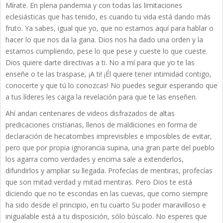
Mírate. En plena pandemia y con todas las limitaciones
eclesiásticas que has tenido, es cuando tu vida está dando más
fruto. Ya sabes, igual que yo, que no estamos aquí para hablar o
hacer lo que nos da la gana. Dios nos ha dado una orden y la
estamos cumpliendo, pese lo que pese y cueste lo que cueste.
Dios quiere darte directivas a ti. No a mí para que yo te las
enseñe o te las traspase, ¡A ti! ¡Él quiere tener intimidad contigo,
conocerte y que tú lo conozcas! No puedes seguir esperando que
a tus líderes les caiga la revelación para que te las enseñen.
Ahí andan centenares de videos disfrazados de altas
predicaciones cristianas, llenos de maldiciones en forma de
declaración de hecatombes imprevisibles e imposibles de evitar,
pero que por propia ignorancia supina, una gran parte del pueblo
los agarra como verdades y encima sale a extenderlos,
difundirlos y ampliar su llegada. Profecías de mentiras, profecías
que son mitad verdad y mitad mentiras. Pero Dios te está
diciendo que no te escondas en las cuevas, que como siempre
ha sido desde el principio, en tu cuarto Su poder maravilloso e
inigualable está a tu disposición, sólo búscalo. No esperes que