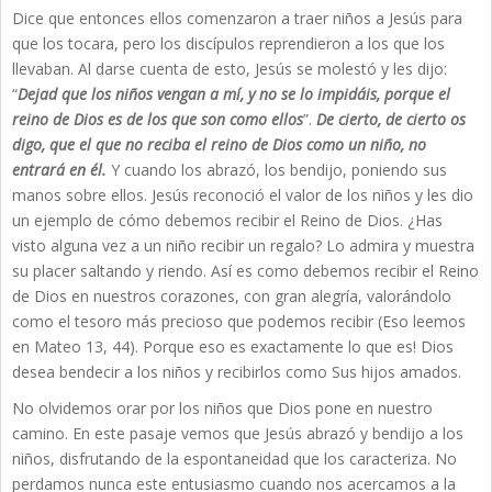
Dice que entonces ellos comenzaron a traer niños a Jesús para
que los tocara, pero los discípulos reprendieron a los que los
llevaban. Al darse cuenta de esto, Jesús se molestó y les dijo:
“
Dejad que los niños vengan a mí, y no se lo impidáis, porque el
reino de Dios es de los que son como ellos
”.
De cierto, de cierto os
digo, que el que no reciba el reino de Dios como un niño, no
entrará en él.
Y cuando los abrazó, los bendijo, poniendo sus
manos sobre ellos. Jesús reconoció el valor de los niños y les dio
un ejemplo de cómo debemos recibir el Reino de Dios. ¿Has
visto alguna vez a un niño recibir un regalo? Lo admira y muestra
su placer saltando y riendo. Así es como debemos recibir el Reino
de Dios en nuestros corazones, con gran alegría, valorándolo
como el tesoro más precioso que podemos recibir (Eso leemos
en Mateo 13, 44). Porque eso es exactamente lo que es! Dios
desea bendecir a los niños y recibirlos como Sus hijos amados.
No olvidemos orar por los niños que Dios pone en nuestro
camino. En este pasaje vemos que Jesús abrazó y bendijo a los
niños, disfrutando de la espontaneidad que los caracteriza. No
perdamos nunca este entusiasmo cuando nos acercamos a la