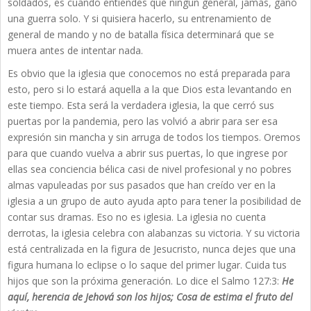
soldados, es cuando entiendes que ningún general, jamás, ganó
una guerra solo. Y si quisiera hacerlo, su entrenamiento de
general de mando y no de batalla física determinará que se
muera antes de intentar nada.
Es obvio que la iglesia que conocemos no está preparada para
esto, pero si lo estará aquella a la que Dios esta levantando en
este tiempo. Esta será la verdadera iglesia, la que cerró sus
puertas por la pandemia, pero las volvió a abrir para ser esa
expresión sin mancha y sin arruga de todos los tiempos. Oremos
para que cuando vuelva a abrir sus puertas, lo que ingrese por
ellas sea conciencia bélica casi de nivel profesional y no pobres
almas vapuleadas por sus pasados que han creído ver en la
iglesia a un grupo de auto ayuda apto para tener la posibilidad de
contar sus dramas. Eso no es iglesia. La iglesia no cuenta
derrotas, la iglesia celebra con alabanzas su victoria. Y su victoria
está centralizada en la figura de Jesucristo, nunca dejes que una
figura humana lo eclipse o lo saque del primer lugar. Cuida tus
hijos que son la próxima generación. Lo dice el Salmo 127:3:
He
aquí, herencia de Jehová son los hijos; Cosa de estima el fruto del