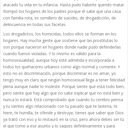
atacado tu vida en tu infancia. Hasta pudo haberte querido matar.
Rompió los hogares de los padres porque él sabe que una casa
con familia rota, es semillero de suicidio, de drogadicción, de
delincuencia en todas sus facetas.
Los drogadictos, los homicidas, todos ellos se forman en los
hogares. Hay mucha gente que sostiene que las prostitutas lo
son porque nacieron en hogares donde nadie pudo defenderlas
cuando fueron violadas. Y lo mismo es válido para la
homosexualidad, aunque hoy esté admitida e incorporada a
todos los quehaceres urbanos como algo normal y corriente. Y
esto no es discriminación, porque discriminar es no amar, yo
tengo muy en claro que ningún homosexual llega a tener felicidad
plena aunque nadie lo moleste. Porque siente que está todo bien,
pero siente que hay algo que no sabe explicar que no está bien y
nunca lo estará. Está comprobado que cuando tu cerebro piensa
y tu sientes algo relacionado con tu pasado que te lastima, te
hiere, te humilla, te ofende y destruye, tienes que saber que Dios
ya trató con eso y lo restauró en la cruz, pero ahora debes ser tú
el que tome a ese asunto y lo saques definitivamente y para