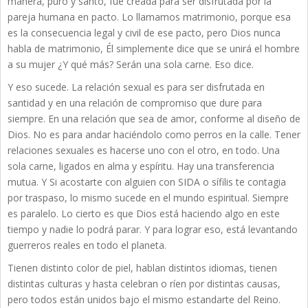
manera, puro y santo, fue creada para ser disfrutada por la
pareja humana en pacto. Lo llamamos matrimonio, porque esa
es la consecuencia legal y civil de ese pacto, pero Dios nunca
habla de matrimonio, Él simplemente dice que se unirá el hombre
a su mujer ¿Y qué más? Serán una sola carne. Eso dice.
Y eso sucede. La relación sexual es para ser disfrutada en
santidad y en una relación de compromiso que dure para
siempre. En una relación que sea de amor, conforme al diseño de
Dios. No es para andar haciéndolo como perros en la calle. Tener
relaciones sexuales es hacerse uno con el otro, en todo. Una
sola carne, ligados en alma y espíritu. Hay una transferencia
mutua. Y Si acostarte con alguien con SIDA o sífilis te contagia
por traspaso, lo mismo sucede en el mundo espiritual. Siempre
es paralelo. Lo cierto es que Dios está haciendo algo en este
tiempo y nadie lo podrá parar. Y para lograr eso, está levantando
guerreros reales en todo el planeta.
Tienen distinto color de piel, hablan distintos idiomas, tienen
distintas culturas y hasta celebran o ríen por distintas causas,
pero todos están unidos bajo el mismo estandarte del Reino.