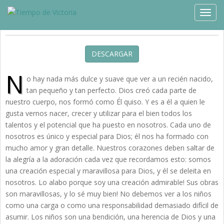
Estudios »
Estrategia
TOGG
Por Los Frutos de Tu Vien
DESCARGAR
N
o hay nada más dulce y suave que ver a un recién nacido,
tan pequeño y tan perfecto. Dios creó cada parte de
nuestro cuerpo, nos formó como Él quiso. Y es a él a quien le
gusta vernos nacer, crecer y utilizar para el bien todos los
talentos y el potencial que ha puesto en nosotros. Cada uno de
nosotros es único y especial para Dios; él nos ha formado con
mucho amor y gran detalle. Nuestros corazones deben saltar de
la alegría a la adoración cada vez que recordamos esto: somos
una creación especial y maravillosa para Dios, y él se deleita en
nosotros. Lo alabo porque soy una creación admirable! Sus obras
son maravillosas, y lo sé muy bien! No debemos ver a los niños
como una carga o como una responsabilidad demasiado difícil de
asumir. Los niños son una bendición, una herencia de Dios y una