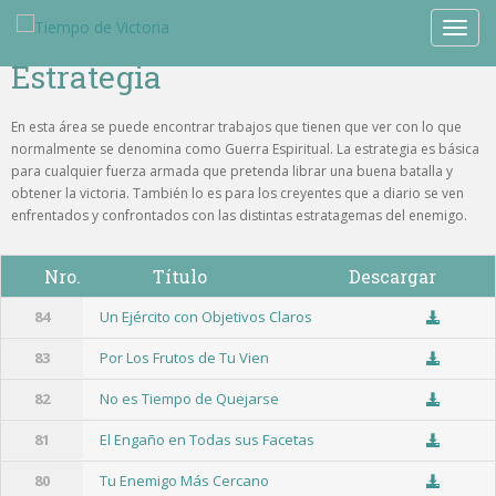
TOGG
Estrategia
En esta área se puede encontrar trabajos que tienen que ver con lo que
normalmente se denomina como Guerra Espiritual. La estrategia es básica
para cualquier fuerza armada que pretenda librar una buena batalla y
obtener la victoria. También lo es para los creyentes que a diario se ven
enfrentados y confrontados con las distintas estratagemas del enemigo.
Nro.
Título
Descargar
84
Un Ejército con Objetivos Claros
83
Por Los Frutos de Tu Vien
82
No es Tiempo de Quejarse
81
El Engaño en Todas sus Facetas
80
Tu Enemigo Más Cercano