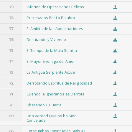
79
Informe de Operaciones Bélicas
78
Procesados Por La Palabra
77
El Ámbito de las Abominaciones
76
Desatando y Viviendo
75
El Tiempo de la Mala Semilla
74
El Mayor Enemigo del Amor
73
La Antigua Serpiente Activa
72
Derrotando Espíritus de Religiosidad
71
Cuando la Ignorancia es Derrota
70
Liberando Tu Tierra
69
Una Verdad Que no ha Sido
Cancelada
68
Catacumbas Espirituales Siglo XXI