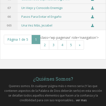
67
Un Viejo y Conocido Enemigo
66
Pasos Para Evitar el Engaño
065
Una Vez Más, Jezabel
class='wp-pagenavi' role='navigation'>
Página 1 de 5
1
2
3
4
5
»
¿Quiénes Somos?
Quienes somos. En cualquier página más o menos seria (Y las que
contienen aspectos de la Palabra de Dios deberán serlo) en esta sección
se detallan todos aquellos elementos que hacen a la confianza y la
credibilidad para con sus responsables...
ver mas