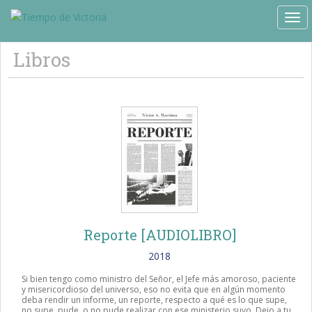
TOG
Libros
Reporte [AUDIOLIBRO]
2018
Si bien tengo como ministro del Señor, el Jefe más amoroso, paciente
y misericordioso del universo, eso no evita que en algún momento
deba rendir un informe, un reporte, respecto a qué es lo que supe,
no supe, pude, o no pude realizar con ese ministerio suyo. Dejo a tu