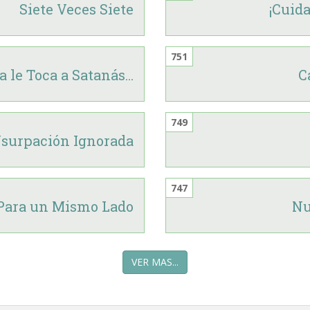
Siete Veces Siete
¡Cuid
751
 le Toca a Satanás...
C
749
Usurpación Ignorada
747
 Para un Mismo Lado
Nu
VER MAS...