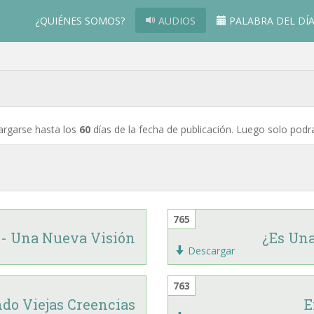
¿QUIÉNES SOMOS?
AUDIOS
PALABRA DEL DÍ
argarse hasta los
60
días de la fecha de publicación. Luego solo pod
765
1 - Una Nueva Visión
¿Es Una
Descargar
763
o Viejas Creencias
E