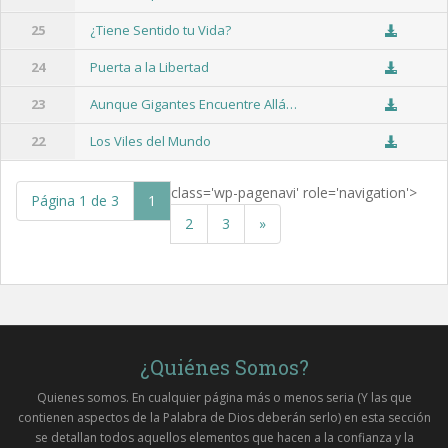
25
¿Tiene Sentido tu Vida?
24
Puerta a la Libertad
23
Aunque Gigantes Encuentre Allá…
22
Los Viles del Mundo
class='wp-pagenavi' role='navigation'>
Página 1 de 3
1
2
3
»
¿Quiénes Somos?
Quienes somos. En cualquier página más o menos seria (Y las que
contienen aspectos de la Palabra de Dios deberán serlo) en esta sección
se detallan todos aquellos elementos que hacen a la confianza y la