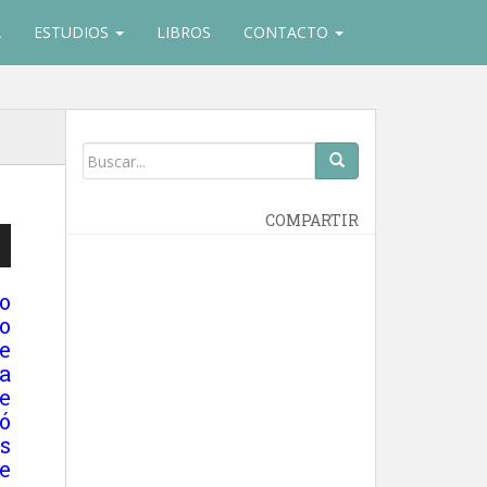
A
ESTUDIOS
LIBROS
CONTACTO
COMPARTIR
o
o
e
ajo
a
e
r
ió
s
e