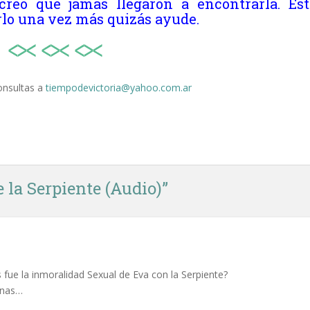
reo que jamás llegaron a encontrarla. Est
volumen
arlo una vez más quizás ayude.
onsultas a
tiempodevictoria@yahoo.com.ar
 la Serpiente (Audio)
”
fue la inmoralidad Sexual de Eva con la Serpiente?
onas…