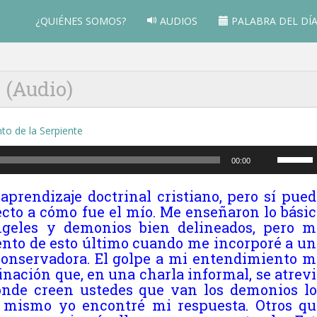
¿QUIÉNES SOMOS?
AUDIOS
PALABRA DEL DÍ
 (Audio)
Utiliza
00:00
las
teclas
aprendizaje doctrinal cristiano, pero sí pued
de
cto a cómo fue el mío. Me enseñaron lo básic
flecha
ngeles y demonios bien delineados, pero m
arriba/ab
ento de esto último cuando me incorporé a un
para
conservadora. El golpe a mi entendimiento m
aumenta
inación que, en una charla informal, se atrev
o
nde creen ustedes que van los demonios lo
disminuir
 mismo yo encontré mi respuesta. Otros qu
el