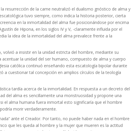
la resurrección de la carne neutralizó el dualismo gnóstico de alma y
catológica tuvo siempre, como indica la historia posterior, cierta
a creencia en la inmortalidad del alma fue posicionándose por encima
gustín de Hipona, en los siglos IV y V, -claramente influida por el
 la idea de la inmortalidad del alma prevalece frente a la
 volvió a insistir en la unidad estricta del hombre, mediante su
a acentuar la unidad del ser humano, compuesto de alma y cuerpo
Iglesia católica continuó enseñando esta escatología bipolar durante
 a cuestionar tal concepción en amplios círculos de la teología
olástica tardía acerca de la inmortalidad. En respuesta a un decreto del
alidad del alma es sencillamente una monstruosidad y propone una
si el alma humana fuera inmortal esto significaría que el hombre
 podría morir verdaderamente.
 nada” ante el Creador. Por tanto, no puede haber nada en el hombre
único que les queda al hombre y la mujer que mueren es la actitud