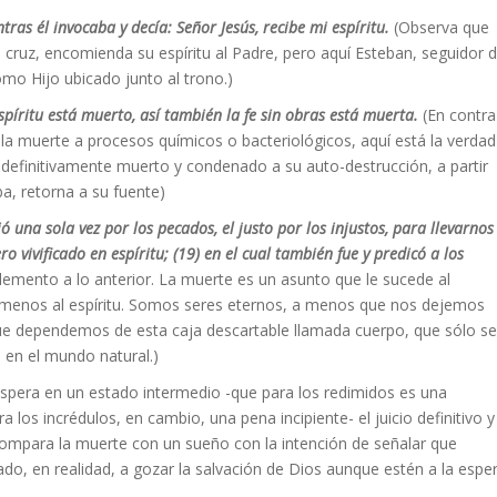
ras él invocaba y decía: Señor Jesús, recibe mi espíritu.
(Observa que
la cruz, encomienda su espíritu al Padre, pero aquí Esteban, seguidor 
omo Hijo ubicado junto al trono.)
píritu está muerto, así también la fe sin obras está muerta.
(En contra
 la muerte a procesos químicos o bacteriológicos, aquí está la verdad
definitivamente muerto y condenado a su auto-destrucción, a partir
a, retorna a su fuente)
una sola vez por los pecados, el justo por los injustos, para llevarnos
o vivificado en espíritu;
(19)
en el cual también fue y predicó a los
emento a lo anterior. La muerte es un asunto que le sucede al
menos al espíritu. Somos seres eternos, a menos que nos dejemos
ue dependemos de esta caja descartable llamada cuerpo, que sólo se
 en el mundo natural.)
espera en un estado intermedio -que para los redimidos es una
 los incrédulos, en cambio, una pena incipiente- el juicio definitivo y
 compara la muerte con un sueño con la intención de señalar que
o, en realidad, a gozar la salvación de Dios aunque estén a la espe