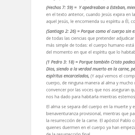
(
Hechos 7: 59) =
Y apedreaban a Esteban, mient
en el texto anterior, cuando Jesús expira en 
aquel Jesús, le encomienda su espíritu a Él, c
(Santiago 2: 26)
=
Porque como el cuerpo sin es
de todas las ciencias que pretender adjudicar
más simple de todas: el cuerpo humano está 
del momento en que el espíritu que lo habitab
(1 Pedro 3: 18) =
Porque también Cristo padeció 
Dios, siendo a la verdad muerto en la carne, per
espíritus encarcelados,
(Y aquí vemos el compl
cuerpo, de ninguna manera al alma y mucho 
convencer por las voces que nos aseguran q
nos ha dado para habitarla mientras estemos
El alma se separa del cuerpo en la muerte y 
bienaventuranza provisional, mientras que para
la resurrección de la carne. El apóstol Pablo
quienes duermen en el cuerpo ya han empezad
de la resurrección final.