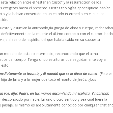
ta relación entre el “estar en Cristo” y la resurrección de los
exegetas hasta el presente. Ciertas teologías apocalípticas habían
to y la habían convertido en un estado intermedio en el que los
cción.
puesto y asumían la antropología griega de alma y cuerpo, rechazaba
a definitivamente en la muerte el último contacto con el cuerpo -hech
aje al reino del espíritu, del que habría caído en su supuesta
ló un modelo del estado intermedio, reconociendo que el alma
parados del cuerpo. Tengo cinco escrituras que seguidamente voy a
 esto.
inmediatamente se levantó; y él mandó que se le diese de comer.
(Este es
hija de Jairo y a la mujer que tocó el manto de Jesús, ¿Los
an voz, dijo: Padre, en tus manos encomiendo mi espíritu. Y habiendo
 desconocido por nadie. En uno u otro sentido y sea cual fuere la
te pasaje, el mismo es absolutamente conocido por cualquier cristian