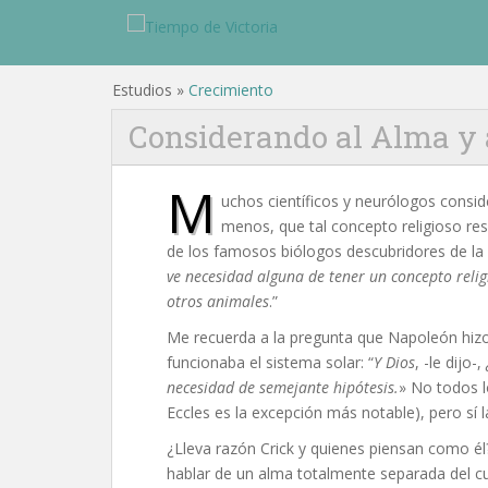
Estudios »
Crecimiento
Considerando al Alma y a
M
uchos científicos y neurólogos consid
menos, que tal concepto religioso res
de los famosos biólogos descubridores de la 
ve necesidad alguna de tener un concepto reli
otros animales
.”
Me recuerda a la pregunta que Napoleón hizo
funcionaba el sistema solar: “
Y Dios
, -le dijo-,
necesidad de semejante hipótesis.
» No todos l
Eccles es la excepción más notable), pero sí 
¿Lleva razón Crick y quienes piensan como él?
hablar de un alma totalmente separada del cue