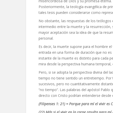
misericordiosa de Dios y su promesa eterna.
Posteriormente, la teología evangélica de prin
tales tesis pueden considerarse como repres
No obstante, las respuestas de los teólogos e
intermedio entre la muerte y la resurrección
mayor aceptación sea la idea de que la resurr
personal.
Es decir, la muerte supone para el hombre el 
entrada en una forma de duración que no es el 
instante de la muerte es distinto para cada pe
mira desde la perspectiva humana temporal, e
Pero, si se adopta la perspectiva divina del l
tiempo no tiene sentido un entretiempo. Por 
sucesivos, pero no cuantitativamente distant
“no tiempo”. Las palabras del apóstol Pablo 
directo con Cristo podrían entenderse desde 
(Filipenses 1: 21) =
Porque para mí el vivir es C
(22)
Más si el vivir en la carne resulta para mí