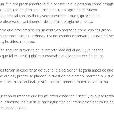
itual que era precisamente la que constituía a la persona como “imag
os aspectos de la misma unidad antropológica. En el Nuevo
o esencial con los datos veterotestamentarios, (procede del
e observa cierta influencia de la antropología helenística.
 tenía que proclamarse en un contexto marcado por el espíritu greco-
es interpretaciones erróneas. Era necesario conservar la unidad del se
s, hostiles al cuerpo.
an seguían creyendo en la inmortalidad del alma. ¿Qué pasaba
s que fallecían? El judaísmo esperaba que la resurrección de los
os tenían la esperanza de que “el día del Señor” llegaría antes de que
o era así, pronto se planteó la cuestión del tiempo intermedio. ¿Qué
e la resurrección final? ¿Están completamente muertos o su alma
estión afirmando que los muertos están “en Cristo” y que, por tanto
e Jesucristo, no puede sufrir ningún tipo de interrupción por causa de
aba duda alguna.