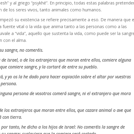
esh” y al griego “psykhé”. En principio, todas estas palabras pretende
ación de los seres vivos, tanto animales como humanos.
 empezó su existencia se refiere precisamente a eso. De manera que e
 la fuente vital o la vida que anima tanto a las personas como a las
quivale a “vida”, aquello que sustenta la vida, como puede ser la sangr
n con el alma.
 su sangre, no comeréis.
a de Israel, o de los extranjeros que moran entre ellos, comiere alguna
que comiere sangre, y la cortaré de entre su pueblo.
tá, y yo os la he dado para hacer expiación sobre el altar por vuestras
 persona.
 Ninguna persona de vosotros comerá sangre, ni el extranjero que mora
o de los extranjeros que moran entre ellos, que cazare animal o ave que
 con tierra.
 por tanto, he dicho a los hijos de Israel: No comeréis la sangre de
 su sangre; cualquiera que la comiere será cortado.