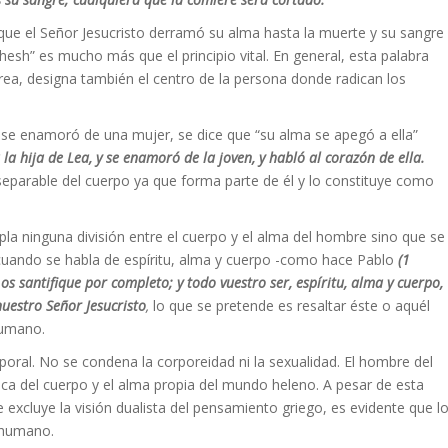
que el Señor Jesucristo derramó su alma hasta la muerte y su sangre
esh” es mucho más que el principio vital. En general, esta palabra
rea, designa también el centro de la persona donde radican los
 se enamoró de una mujer, se dice que “su alma se apegó a ella”
la hija de Lea, y se enamoró de la joven, y habló al corazón de ella.
nseparable del cuerpo ya que forma parte de él y lo constituye como
a ninguna división entre el cuerpo y el alma del hombre sino que se
 cuando se habla de espíritu, alma y cuerpo -como hace Pablo
(1
os santifique por completo; y todo vuestro ser, espíritu, alma y cuerpo,
uestro Señor Jesucristo
,
lo que se pretende es resaltar éste o aquél
 humano.
rporal. No se condena la corporeidad ni la sexualidad. El hombre del
a del cuerpo y el alma propia del mundo heleno. A pesar de esta
 excluye la visión dualista del pensamiento griego, es evidente que l
 humano.