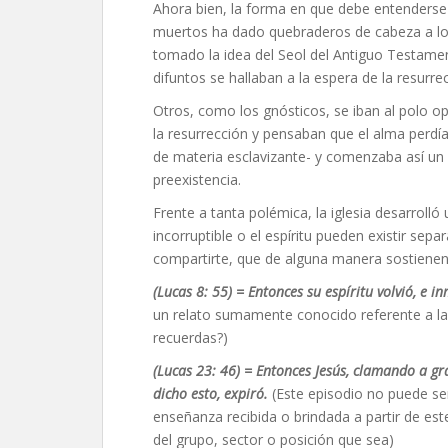
Ahora bien, la forma en que debe entenderse es
muertos ha dado quebraderos de cabeza a los 
tomado la idea del Seol del Antiguo Testamen
difuntos se hallaban a la espera de la resurre
Otros, como los gnósticos, se iban al polo o
la resurrección y pensaban que el alma perdí
de materia esclavizante- y comenzaba así un vi
preexistencia.
Frente a tanta polémica, la iglesia desarrol
incorruptible o el espíritu pueden existir se
compartirte, que de alguna manera sostienen
(Lucas 8: 55) =
Entonces su espíritu volvió, e 
un relato sumamente conocido referente a la 
recuerdas?)
(Lucas 23: 46) =
Entonces Jesús, clamando a gr
dicho esto, expiró.
(Este episodio no puede ser
enseñanza recibida o brindada a partir de es
del grupo, sector o posición que sea)