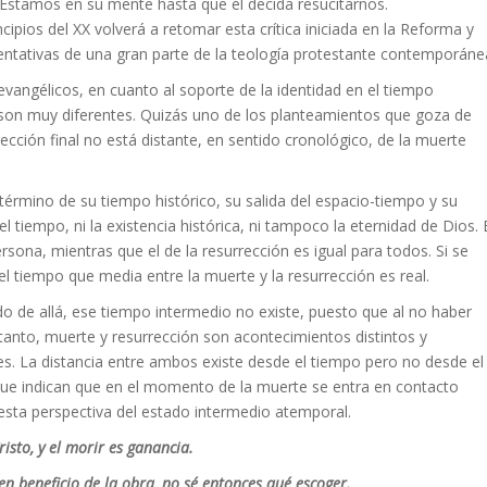
 Estamos en su mente hasta que él decida resucitarnos.
cipios del XX volverá a retomar esta crítica iniciada en la Reforma y
entativas de una gran parte de la teología protestante contemporáne
vangélicos, en cuanto al soporte de la identidad en el tiempo
, son muy diferentes. Quizás uno de los planteamientos que goza de
ección final no está distante, en sentido cronológico, de la muerte
término de su tiempo histórico, su salida del espacio-tiempo y su
tiempo, ni la existencia histórica, ni tampoco la eternidad de Dios. 
rsona, mientras que el de la resurrección es igual para todos. Si se
l tiempo que media entre la muerte y la resurrección es real.
ado de allá, ese tiempo intermedio no existe, puesto que al no haber
tanto, muerte y resurrección son acontecimientos distintos y
es. La distancia entre ambos existe desde el tiempo pero no desde el
que indican que en el momento de la muerte se entra en contacto
esta perspectiva del estado intermedio atemporal.
risto, y el morir es ganancia.
 en beneficio de la obra, no sé entonces qué escoger.