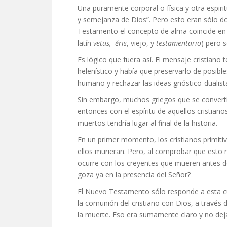
Una puramente corporal o física y otra espir
y semejanza de Dios”. Pero esto eran sólo d
Testamento el concepto de alma coincide en l
latín
vetus, -ĕris
, viejo, y
testamentario
) pero s
Es lógico que fuera así. El mensaje cristiano
helenístico y había que preservarlo de posibl
humano y rechazar las ideas gnóstico-dualista
Sin embargo, muchos griegos que se convertí
entonces con el espíritu de aquellos cristiano
muertos tendría lugar al final de la historia.
En un primer momento, los cristianos primitiv
ellos murieran. Pero, al comprobar que esto n
ocurre con los creyentes que mueren antes d
goza ya en la presencia del Señor?
El Nuevo Testamento sólo responde a esta cu
la comunión del cristiano con Dios, a través d
la muerte. Eso era sumamente claro y no dej