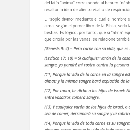
del latín “anima” corresponde al hebreo “néph
resaltar la idea de aliento vital o de respir
El “soplo divino” mediante el cual el hombre
alma, según el primer libro de la Biblia, sería
bestias. Es lógico, por tanto, que si “alma” e
que circula por las venas, se relacione tambié
(Génesis
9: 4)
=
Pero carne con su vida, que es
(Levítico 17: 10) =
Si cualquier varón de la cas
sangre, yo pondré mi rostro contra la persona 
(11)
Porque la vida de la carne en la sangre es
almas; y la misma sangre hará expiación de la
(12)
Por tanto, he dicho a los hijos de Israel:
entre vosotros comerá sangre.
(13)
Y cualquier varón de los hijos de Israel, 
sea de comer, derramará su sangre y la cubrirá
(14)
Porque la vida de toda carne es su sangre;
ninguna carne, porque la vida de toda carne es