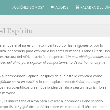
¿QUIÉNES SOMOS?
AUDIOS
PALABRA DEL DÍ
l Espíritu
eran que el alma es un mito inventado por las religiones o, por lo
ulta innecesario para explicar a los seres humanos. Francis Crick, uno
estructura del ADN, escribió al respecto:
“Un neurobiólogo moderno 
gioso del alma para explicar el comportamiento de los humanos y de
 a Pierre-Simon Laplace, después de que éste le explicara cómo
¿Dónde entra en esto?”
A lo cual Laplace replicó:
Señor, no tengo
os neurocientíficos creen que la idea del alma sea un mito (sir John
la mayoría.
 ¿Es innecesaria el alma para explicar al hombre? ¿Tiene sentido
rpo físico? ¿Qué dice la Biblia sobre este asunto? El término “alma”