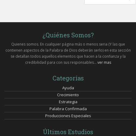
navigation
¿Quiénes Somos?
Quienes somos. En cualquier página más o menos seria (Y las que
contienen aspectos de la Palabra de Dios deberán serlo) en esta sección
se detallan todos aquellos elementos que hacen a la confianza y la
credibilidad para con sus responsables...
ver mas
Categorías
Ayuda
Crecimiento
Estrategia
Palabra Confirmada
Producciones Especiales
Últimos Estudios