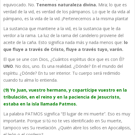
equivocado. No.
Tenemos naturaleza divina.
Mira; lo que es
verdad de la vid, es verdad de los pámpanos. Lo que le da vida al
pámpano, es la vida de la vid. ¡Pertenecemos a la misma planta!
La sustancia que mantiene a la vid, es la sustancia que le da
verdor a la rama. La luz de la rama del candelero proviene del
aceite de la caña. Esto significa nada más y nada menos que:
lo
que fluye a través de Cristo, fluye a través tuyo, varón.
El que se une con Dios, ¿Cuántos espíritus dice que es con Él?
UNO
. No dos, uno. Es una realidad. ¿Dónde? En el mundo del
espíritu. ¿Dónde? En tu ser interior. Tu cuerpo será redimido
cuando tu alma lo entienda.
(9) Yo Juan, vuestro hermano, y copartícipe vuestro en la
tribulación, en el reino y en la paciencia de Jesucristo,
estaba en la isla llamada Patmos.
La palabra PATMOS significa “El lugar de mi muerte”. Eso es muy
importante. Porque si tú no te ves identificado en Su muerte,
tampoco ves Su revelación. ¿Quién abre los sellos en Apocalipsis,
el león o el cordero?