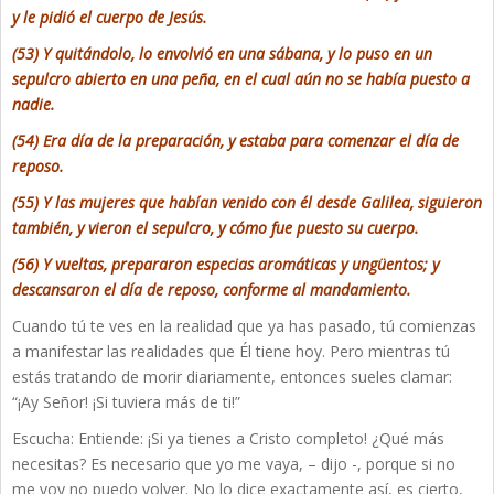
y le pidió el cuerpo de Jesús.
(53) Y quitándolo, lo envolvió en una sábana, y lo puso en un
sepulcro abierto en una peña, en el cual aún no se había puesto a
nadie.
(54) Era día de la preparación, y estaba para comenzar el día de
reposo.
(55) Y las mujeres que habían venido con él desde Galilea, siguieron
también, y vieron el sepulcro, y cómo fue puesto su cuerpo.
(56) Y vueltas, prepararon especias aromáticas y ungüentos; y
descansaron el día de reposo, conforme al mandamiento.
Cuando tú te ves en la realidad que ya has pasado, tú comienzas
a manifestar las realidades que Él tiene hoy. Pero mientras tú
estás tratando de morir diariamente, entonces sueles clamar:
“¡Ay Señor! ¡Si tuviera más de ti!”
Escucha: Entiende: ¡Si ya tienes a Cristo completo! ¿Qué más
necesitas? Es necesario que yo me vaya, – dijo -, porque si no
me voy no puedo volver. No lo dice exactamente así, es cierto,