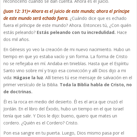
reconocerlo cuando se dan cuenta. Ahora es el juicio.
(Juan 12: 31)= Ahora es el juicio de este mundo; ahora el príncipe
de este mundo será echado fuera.
¿Cuándo dice que es echado
fuera el príncipe de este mundo? Ahora. Entonces tú, ¿Con quién
estás peleando?
Estás peleando con tu incredulidad.
Hace
dos mil años.
En Génesis yo veo la creación de mi nuevo nacimiento. Hubo un
tiempo en que yo estaba vacío y sin forma. La forma de Cristo
no se reflejaba en mí. Andaba en tinieblas. Hasta que el Espíritu
Santo vino sobre mí y trajo esa convicción y allí Dios dijo a mi
vida:
Hágase la luz
. Allí tienes tú ese mensaje de salvación en el
primer versículo de la Biblia.
Toda la Biblia habla de Cristo, no
de doctrinas.
Él es la roca en medio del desierto. Él es el arca que cruzó el
Jordán. En el libro del Éxodo, hubo un tiempo en el que Israel
tenía que salir. Y Dios le dijo: bueno, quiero que mates un
cordero. ¿Quién es el Cordero? Cristo.
Pon esa sangre en tu puerta. Luego, Dios mismo pasa por el