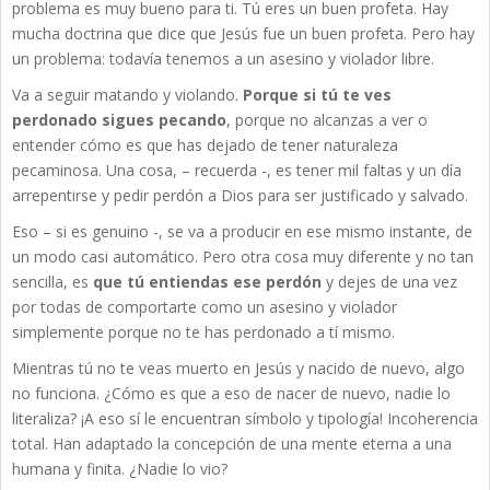
problema es muy bueno para ti. Tú eres un buen profeta. Hay
mucha doctrina que dice que Jesús fue un buen profeta. Pero hay
un problema: todavía tenemos a un asesino y violador libre.
Va a seguir matando y violando.
Porque si tú te ves
perdonado sigues pecando
, porque no alcanzas a ver o
entender cómo es que has dejado de tener naturaleza
pecaminosa. Una cosa, – recuerda -, es tener mil faltas y un día
arrepentirse y pedir perdón a Dios para ser justificado y salvado.
Eso – si es genuino -, se va a producir en ese mismo instante, de
un modo casi automático. Pero otra cosa muy diferente y no tan
sencilla, es
que tú entiendas ese perdón
y dejes de una vez
por todas de comportarte como un asesino y violador
simplemente porque no te has perdonado a tí mismo.
Mientras tú no te veas muerto en Jesús y nacido de nuevo, algo
no funciona. ¿Cómo es que a eso de nacer de nuevo, nadie lo
literaliza? ¡A eso sí le encuentran símbolo y tipología! Incoherencia
total. Han adaptado la concepción de una mente eterna a una
humana y finita. ¿Nadie lo vio?