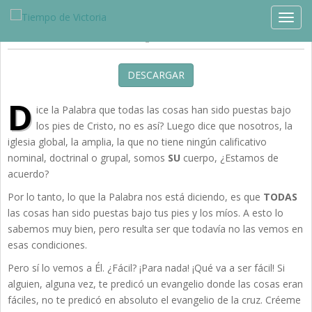
Estudios »
Producciones Especiales
TOGG
Redimiendo los Tiempos
DESCARGAR
D
ice la Palabra que todas las cosas han sido puestas bajo
los pies de Cristo, no es así? Luego dice que nosotros, la
iglesia global, la amplia, la que no tiene ningún calificativo
nominal, doctrinal o grupal, somos
SU
cuerpo, ¿Estamos de
acuerdo?
Por lo tanto, lo que la Palabra nos está diciendo, es que
TODAS
las cosas han sido puestas bajo tus pies y los míos. A esto lo
sabemos muy bien, pero resulta ser que todavía no las vemos en
esas condiciones.
Pero sí lo vemos a Él. ¿Fácil? ¡Para nada! ¡Qué va a ser fácil! Si
alguien, alguna vez, te predicó un evangelio donde las cosas eran
fáciles, no te predicó en absoluto el evangelio de la cruz. Créeme