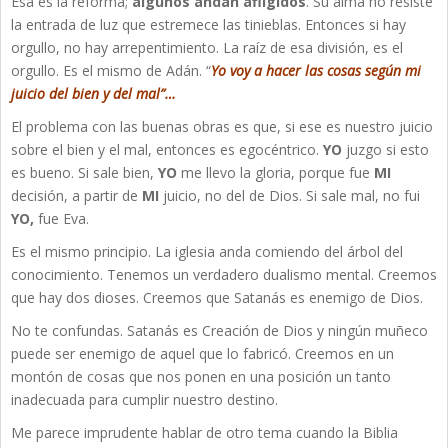
Esa es la reforma;
algunos andan afligidos
. Su alma no resiste
la entrada de luz que estremece las tinieblas. Entonces si hay
orgullo, no hay arrepentimiento. La raíz de esa división, es el
orgullo. Es el mismo de Adán. “
Yo voy a hacer las cosas según mi
juicio del bien y del mal”…
El problema con las buenas obras es que, si ese es nuestro juicio
sobre el bien y el mal, entonces es egocéntrico.
YO
juzgo si esto
es bueno. Si sale bien,
YO
me llevo la gloria, porque fue
MI
decisión, a partir de
MI
juicio, no del de Dios. Si sale mal, no fui
YO,
fue Eva.
Es el mismo principio. La iglesia anda comiendo del árbol del
conocimiento. Tenemos un verdadero dualismo mental. Creemos
que hay dos dioses. Creemos que Satanás es enemigo de Dios.
No te confundas. Satanás es Creación de Dios y ningún muñeco
puede ser enemigo de aquel que lo fabricó. Creemos en un
montón de cosas que nos ponen en una posición un tanto
inadecuada para cumplir nuestro destino.
Me parece imprudente hablar de otro tema cuando la Biblia