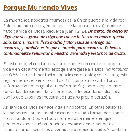
Porque Muriendo Vives
La muerte (de nosotros mismos) es la única puerta a la vida real!
Solo muriendo (escogiendo dejar de lado nuestro yo) produce
fruto (la vida de Dios). Recuerda Juan 12: 24.
De cierto, de cierto os
digo que si el grano de trigo que cae en la tierra no muere, queda
solo, pero si muere, lleva mucho fruto” Jesús se entregó por
nosotros, y también es lo que el anhela para nosotros. Debemos
continuamente renunciar a nuestra vieja vida y vestirnos de Cristo.
Es así como, el cristiano maduro es quien reconoce su propia
vida y en cada momento escoge entregársela a Dios.
“la madurez
en Cristo”
no es tener tanto conocimiento teológico, ir a la Iglesia
regularmente, enseñar estudios Bíblicos o aún escribir libros
(información no es igual a transformación), pero simplemente
tomar las decisiones de fe correctas, ir limpiándonos día a día
con lo que Dios nos muestra de nuestro propio corazón.
Así la vida de Dios se hace vida en nosotros. En otras palabras,
las personas son realmente maduras cuando toman decisiones,
consultando a Dios en todo momento.La manera en que
podemos saber qué tan maduros estamos en el señor, es
cuando somos sensibles a ver nuestro propio pecado. Y también