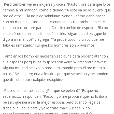
Pero también vienen mujeres y dicen: “Pastor, ore para que Dios
cambie a mi marido”, como diciendo, “A éste ya no lo quiero, que
me dé otro.” Ella no pide sabiduría: “Señor, ¿cómo debo hacer
con mi marido?”, sino que pretende que otro hombre, en este
caso un pastor, ore para que Dios le cambie de esposo. Ella no
sabe cómo hacer con él ni qué decirle; “dígame pastor, ¿qué le
digo a mi marido?” y agrega: “Ya probé todo, lo único que me
falta es rematarlo.” ¡Es que los hombres son bravísimos!
También los hombres necesitan sabiduría para poder tratar con
sus esposas porque las mujeres son –dicen- “recontra bravas”.
Alguna mujer dice: “Yo lo amo a mi marido pero él me mata a
palos.” Se les pregunta a los dos por qué se pelean y responden
que discuten por cualquier estupidez.
“Pero si son estupideces, ¿Por qué se pelean?” “Es que no
sabemos…” responden. “Pastor, yo me propuse que no lo iba a
pelear, que iba a ser la mejor esposa, pero cuando llega del
trabajo le veo la cara y ya lo trato mal.” Sucede. Y no
esporádicamente, muy a menudo. Demasiado, te diría.