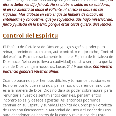
dice el Señor Así dijo Jehová: No se alabe el sabio en su sabiduría,
ni en su valentía se alabe el valiente, ni el rico se alabe en sus
riquezas. Más alábese en esto el que se hubiere de alabar: en
entenderme y conocerme, que yo soy Jehová, que hago misericordia,
juicio y justicia en la tierra; porque estas cosas quiero, dice Jehová.
Control del Espíritu
El Espíritu de fortaleza de Dios en griego significa poder para
reinar, dominio de su mismo, autocontrol, o mejor dicho, Control
del espíritu. Esto es exactamente lo que el Espíritu de fortaleza de
Dios hace. Reina en (o lleva a cautividad) nuestro ser, para que la
vida de Dios venga a nosotros. Lucas 21:19 aún dice,
Con vuestra
paciencia ganaréis vuestras almas.
Cuando pasamos por tiempos difíciles y tomamos decisiones en
fe, no es por lo que sentimos, pensamos o queremos, sino que
es a la manera de Dios. Dios no dará su poder sobrenatural para
renunciar a nuestros sentimientos carnales, pensamientos
incontrolables, y deseos egoístas. Así entonces podremos
caminar en su Espíritu y su vida.El Espíritu de Consejo y Fortaleza
de Dios son únicamente la Autoridad de Dios y el Poder de Dios
para abandonar los hábitos de la carne y revestidos de Cristo.