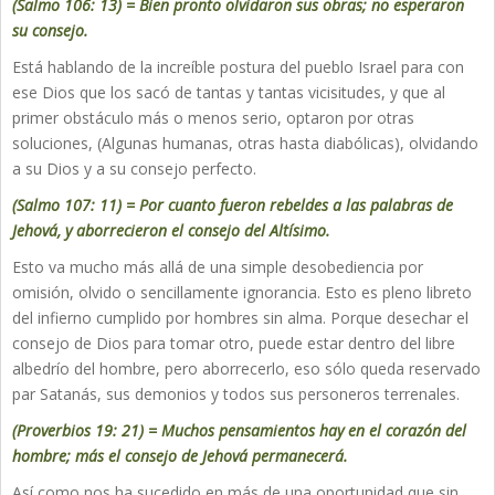
(Salmo 106: 13) = Bien pronto olvidaron sus obras; no esperaron
su consejo.
Está hablando de la increíble postura del pueblo Israel para con
ese Dios que los sacó de tantas y tantas vicisitudes, y que al
primer obstáculo más o menos serio, optaron por otras
soluciones, (Algunas humanas, otras hasta diabólicas), olvidando
a su Dios y a su consejo perfecto.
(Salmo 107: 11) = Por cuanto fueron rebeldes a las palabras de
Jehová, y aborrecieron el consejo del Altísimo.
Esto va mucho más allá de una simple desobediencia por
omisión, olvido o sencillamente ignorancia. Esto es pleno libreto
del infierno cumplido por hombres sin alma. Porque desechar el
consejo de Dios para tomar otro, puede estar dentro del libre
albedrío del hombre, pero aborrecerlo, eso sólo queda reservado
par Satanás, sus demonios y todos sus personeros terrenales.
(Proverbios 19: 21) = Muchos pensamientos hay en el corazón del
hombre; más el consejo de Jehová permanecerá.
Así como nos ha sucedido en más de una oportunidad que sin