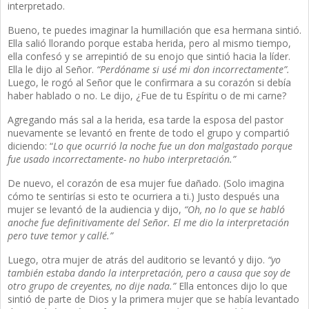
interpretado.
Bueno, te puedes imaginar la humillación que esa hermana sintió.
Ella salió llorando porque estaba herida, pero al mismo tiempo,
ella confesó y se arrepintió de su enojo que sintió hacia la líder.
Ella le dijo al Señor.
“Perdóname si usé mi don incorrectamente”.
Luego, le rogó al Señor que le confirmara a su corazón si debía
haber hablado o no. Le dijo, ¿Fue de tu Espíritu o de mi carne?
Agregando más sal a la herida, esa tarde la esposa del pastor
nuevamente se levantó en frente de todo el grupo y compartió
diciendo: “
Lo que ocurrió la noche fue un don malgastado porque
fue usado incorrectamente- no hubo interpretación.”
De nuevo, el corazón de esa mujer fue dañado. (Solo imagina
cómo te sentirías si esto te ocurriera a ti.) Justo después una
mujer se levantó de la audiencia y dijo,
“Oh, no lo que se habló
anoche fue definitivamente del Señor. El me dio la interpretación
pero tuve temor y callé.”
Luego, otra mujer de atrás del auditorio se levantó y dijo.
“yo
también estaba dando la interpretación, pero a causa que soy de
otro grupo de creyentes, no dije nada.”
Ella entonces dijo lo que
sintió de parte de Dios y la primera mujer que se había levantado