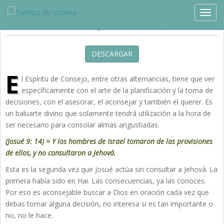
Estudios »
Producciones Especiales
TOGG
La Bendición del Espíritu de Consejo
DESCARGAR
E
l Espíritu de Consejo, entre otras alternancias, tiene que ver
específicamente con el arte de la planificación y la toma de
decisiones, con el asesorar, el aconsejar y también el querer. Es
un baluarte divino que solamente tendrá utilización a la hora de
ser necesario para consolar almas angustiadas.
(Josué 9: 14) = Y los hombres de Israel tomaron de las provisiones
de ellos, y no consultaron a Jehová.
Esta es la segunda vez que Josué actúa sin consultar a Jehová. La
primera había sido en Hai. Las consecuencias, ya las conoces.
Por eso es aconsejable buscar a Dios en oración cada vez que
debas tomar alguna decisión, no interesa si es tan importante o
no, no le hace.