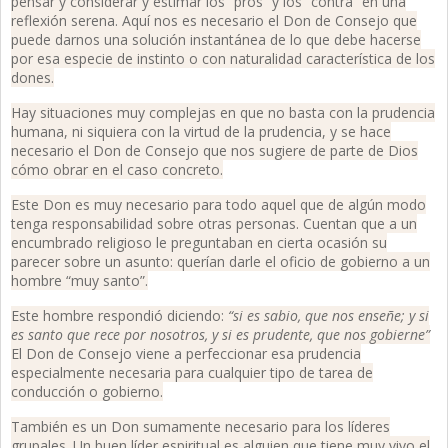
pensar y considerar y estimar los “pros” y los “contra” en una
reflexión serena. Aquí nos es necesario el Don de Consejo que
puede darnos una solución instantánea de lo que debe hacerse
por esa especie de instinto o con naturalidad característica de los
dones.
Hay situaciones muy complejas en que no basta con la prudencia
humana, ni siquiera con la virtud de la prudencia, y se hace
necesario el Don de Consejo que nos sugiere de parte de Dios
cómo obrar en el caso concreto.
Este Don es muy necesario para todo aquel que de algún modo
tenga responsabilidad sobre otras personas. Cuentan que a un
encumbrado religioso le preguntaban en cierta ocasión su
parecer sobre un asunto: querían darle el oficio de gobierno a un
hombre “muy santo”.
Este hombre respondió diciendo:
“si es sabio, que nos enseñe; y si
es santo que rece por nosotros, y si es prudente, que nos gobierne”
El Don de Consejo viene a perfeccionar esa prudencia
especialmente necesaria para cualquier tipo de tarea de
conducción o gobierno.
También es un Don sumamente necesario para los líderes
grupales. Un buen líder espiritual es alguien que tiene muy vivo el