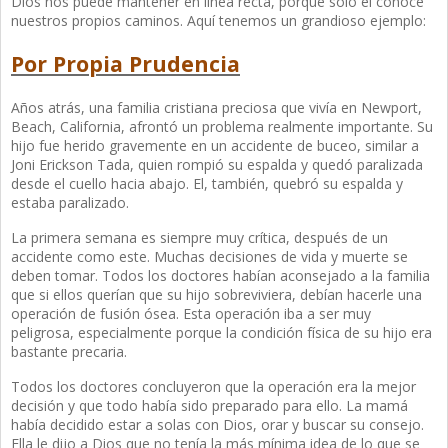
Dios nos puede mantener en línea recta, porque solo él conoce
nuestros propios caminos. Aquí tenemos un grandioso ejemplo:
Por Propia Prudencia
Años atrás, una familia cristiana preciosa que vivía en Newport,
Beach, California, afrontó un problema realmente importante. Su
hijo fue herido gravemente en un accidente de buceo, similar a
Joni Erickson Tada, quien rompió su espalda y quedó paralizada
desde el cuello hacia abajo. El, también, quebró su espalda y
estaba paralizado.
La primera semana es siempre muy crítica, después de un
accidente como este. Muchas decisiones de vida y muerte se
deben tomar. Todos los doctores habían aconsejado a la familia
que si ellos querían que su hijo sobreviviera, debían hacerle una
operación de fusión ósea. Esta operación iba a ser muy
peligrosa, especialmente porque la condición física de su hijo era
bastante precaria.
Todos los doctores concluyeron que la operación era la mejor
decisión y que todo había sido preparado para ello. La mamá
había decidido estar a solas con Dios, orar y buscar su consejo.
Ella le dijo a Dios que no tenía la más mínima idea de lo que se