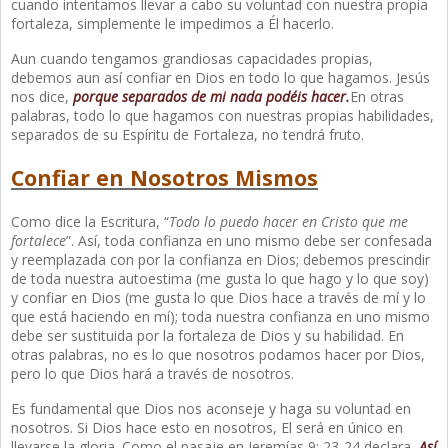
cuando intentamos llevar a cabo su voluntad con nuestra propia
fortaleza, simplemente le impedimos a Él hacerlo.
Aun cuando tengamos grandiosas capacidades propias,
debemos aun así confiar en Dios en todo lo que hagamos. Jesús
nos dice,
porque separados de mi nada podéis hacer.
En otras
palabras, todo lo que hagamos con nuestras propias habilidades,
separados de su Espíritu de Fortaleza, no tendrá fruto.
Confiar en Nosotros Mismos
Como dice la Escritura, “
Todo lo puedo hacer en Cristo que me
fortalece
”. Así, toda confianza en uno mismo debe ser confesada
y reemplazada con por la confianza en Dios; debemos prescindir
de toda nuestra autoestima (me gusta lo que hago y lo que soy)
y confiar en Dios (me gusta lo que Dios hace a través de mí y lo
que está haciendo en mí); toda nuestra confianza en uno mismo
debe ser sustituida por la fortaleza de Dios y su habilidad. En
otras palabras, no es lo que nosotros podamos hacer por Dios,
pero lo que Dios hará a través de nosotros.
Es fundamental que Dios nos aconseje y haga su voluntad en
nosotros. Si Dios hace esto en nosotros, El será en único en
llevarse la gloria. Como el pasaje en Jeremías 9: 23-24 declara,
Así