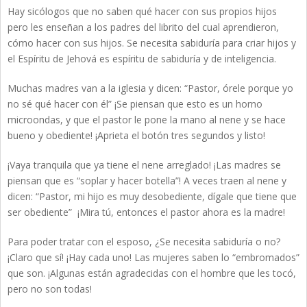
Hay sicólogos que no saben qué hacer con sus propios hijos
pero les enseñan a los padres del librito del cual aprendieron,
cómo hacer con sus hijos. Se necesita sabiduría para criar hijos y
el Espíritu de Jehová es espíritu de sabiduría y de inteligencia.
Muchas madres van a la iglesia y dicen: “Pastor, órele porque yo
no sé qué hacer con él” ¡Se piensan que esto es un horno
microondas, y que el pastor le pone la mano al nene y se hace
bueno y obediente! ¡Aprieta el botón tres segundos y listo!
¡Vaya tranquila que ya tiene el nene arreglado! ¡Las madres se
piensan que es “soplar y hacer botella”! A veces traen al nene y
dicen: “Pastor, mi hijo es muy desobediente, dígale que tiene que
ser obediente” ¡Mira tú, entonces el pastor ahora es la madre!
Para poder tratar con el esposo, ¿Se necesita sabiduría o no?
¡Claro que sí! ¡Hay cada uno! Las mujeres saben lo “embromados”
que son. ¡Algunas están agradecidas con el hombre que les tocó,
pero no son todas!