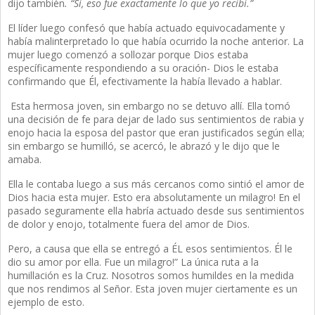
dijo también
. “Sí, eso fue exactamente lo que yo recibí.”
El líder luego confesó que había actuado equivocadamente y
había malinterpretado lo que había ocurrido la noche anterior. La
mujer luego comenzó a sollozar porque Dios estaba
específicamente respondiendo a su oración- Dios le estaba
confirmando que Él, efectivamente la había llevado a hablar.
Esta hermosa joven, sin embargo no se detuvo allí. Ella tomó
una decisión de fe para dejar de lado sus sentimientos de rabia y
enojo hacia la esposa del pastor que eran justificados según ella;
sin embargo se humilló, se acercó, le abrazó y le dijo que le
amaba.
Ella le contaba luego a sus más cercanos como sintió el amor de
Dios hacia esta mujer. Esto era absolutamente un milagro! En el
pasado seguramente ella habría actuado desde sus sentimientos
de dolor y enojo, totalmente fuera del amor de Dios.
Pero, a causa que ella se entregó a ÉL esos sentimientos. Él le
dio su amor por ella. Fue un milagro!” La única ruta a la
humillación es la Cruz. Nosotros somos humildes en la medida
que nos rendimos al Señor. Esta joven mujer ciertamente es un
ejemplo de esto.