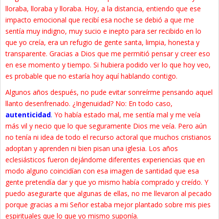
lloraba, lloraba y lloraba. Hoy, a la distancia, entiendo que ese
impacto emocional que recibí esa noche se debió a que me
sentía muy indigno, muy sucio e inepto para ser recibido en lo
que yo creía, era un refugio de gente santa, limpia, honesta y
transparente. Gracias a Dios que me permitió pensar y creer eso
en ese momento y tiempo. Si hubiera podido ver lo que hoy veo,
es probable que no estaría hoy aquí hablando contigo.
Algunos años después, no pude evitar sonreírme pensando aquel
llanto desenfrenado. ¿Ingenuidad? No: En todo caso,
autenticidad
.
Yo había estado mal, me sentía mal y me veía
más vil y necio que lo que seguramente Dios me veía. Pero aún
no tenía ni idea de todo el recurso actoral que muchos cristianos
adoptan y aprenden ni bien pisan una iglesia. Los años
eclesiásticos fueron dejándome diferentes experiencias que en
modo alguno coincidían con esa imagen de santidad que esa
gente pretendía dar y que yo mismo había comprado y creído. Y
puedo asegurarte que algunas de ellas, no me llevaron al pecado
porque gracias a mi Señor estaba mejor plantado sobre mis pies
espirituales que lo que yo mismo suponía.