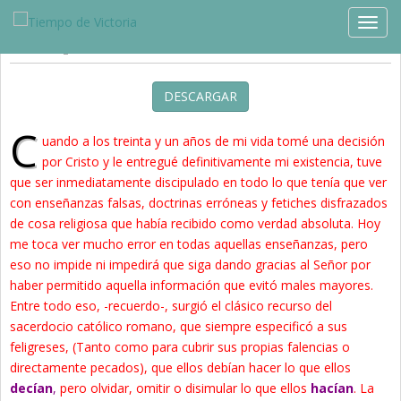
Estudios »
Blog
TOGG
Transparencia…
DESCARGAR
C
uando a los treinta y un años de mi vida tomé una decisión
por Cristo y le entregué definitivamente mi existencia, tuve
que ser inmediatamente discipulado en todo lo que tenía que ver
con enseñanzas falsas, doctrinas erróneas y fetiches disfrazados
de cosa religiosa que había recibido como verdad absoluta. Hoy
me toca ver mucho error en todas aquellas enseñanzas, pero
eso no impide ni impedirá que siga dando gracias al Señor por
haber permitido aquella información que evitó males mayores.
Entre todo eso, -recuerdo-, surgió el clásico recurso del
sacerdocio católico romano, que siempre especificó a sus
feligreses, (Tanto como para cubrir sus propias falencias o
directamente pecados), que ellos debían hacer lo que ellos
decían
,
pero olvidar, omitir o disimular lo que ellos
hacían
. La