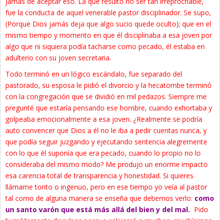
jamás de aceptar eso. La que resultó no ser tan irreprochable,
fue la conducta de aquel venerable pastor disciplinador. Se supo,
(Porque Dios jamás deja que algo sucio quede oculto); que en el
mismo tiempo y momento en que él disciplinaba a esa joven por
algo que ni siquiera podía tacharse como pecado, él estaba en
adulterio con su joven secretaria.
Todo terminó en un lógico escándalo, fue separado del
pastorado, su esposa le pidió el divorcio y la hecatombe terminó
con la congregación que se dividió en mil pedazos. Siempre me
pregunté que estaría pensando ese hombre, cuando exhortaba y
golpeaba emocionalmente a esa joven. ¿Realmente se podría
auto convencer que Dios a él no le iba a pedir cuentas nunca, y
que podía seguir juzgando y ejecutando sentencia alegremente
con lo que él suponía que era pecado, cuando lo propio no lo
consideraba del mismo modo? Me produjo un enorme impacto
esa carencia total de transparencia y honestidad. Si quieres
llámame tonto o ingenuo, pero en ese tiempo yo veía al pastor
tal como de alguna manera se enseña que debemos verlo:
como
un santo varón que está más allá del bien y del mal.
Pido