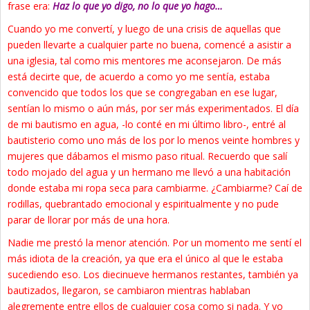
frase era:
Haz lo que yo digo, no lo que yo hago…
Cuando yo me convertí, y luego de una crisis de aquellas que
pueden llevarte a cualquier parte no buena, comencé a asistir a
una iglesia, tal como mis mentores me aconsejaron. De más
está decirte que, de acuerdo a como yo me sentía, estaba
convencido que todos los que se congregaban en ese lugar,
sentían lo mismo o aún más, por ser más experimentados. El día
de mi bautismo en agua, -lo conté en mi último libro-, entré al
bautisterio como uno más de los por lo menos veinte hombres y
mujeres que dábamos el mismo paso ritual. Recuerdo que salí
todo mojado del agua y un hermano me llevó a una habitación
donde estaba mi ropa seca para cambiarme. ¿Cambiarme? Caí de
rodillas, quebrantado emocional y espiritualmente y no pude
parar de llorar por más de una hora.
Nadie me prestó la menor atención. Por un momento me sentí el
más idiota de la creación, ya que era el único al que le estaba
sucediendo eso. Los diecinueve hermanos restantes, también ya
bautizados, llegaron, se cambiaron mientras hablaban
alegremente entre ellos de cualquier cosa como si nada. Y yo