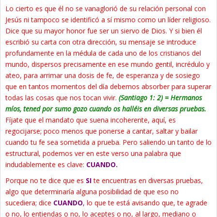
Lo cierto es que él no se vanaglorió de su relación personal con
Jesús ni tampoco se identificó a sí mismo como un líder religioso.
Dice que su mayor honor fue ser un siervo de Dios. Y si bien él
escribió su carta con otra dirección, su mensaje se introduce
profundamente en la médula de cada uno de los cristianos del
mundo, dispersos precisamente en ese mundo gentil, incrédulo y
ateo, para arrimar una dosis de fe, de esperanza y de sosiego
que en tantos momentos del día debemos absorber para superar
todas las cosas que nos tocan vivir.
(Santiago 1: 2) = Hermanos
míos, tened por sumo gozo cuando os halléis en diversas pruebas.
Fíjate que el mandato que suena incoherente, aquí, es
regocijarse; poco menos que ponerse a cantar, saltar y bailar
cuando tu fe sea sometida a prueba. Pero saliendo un tanto de lo
estructural, podemos ver en este verso una palabra que
indudablemente es clave:
CUANDO.
Porque no te dice que es
SI
te encuentras en diversas pruebas,
algo que determinaría alguna posibilidad de que eso no
sucediera; dice
CUANDO
,
lo que te está avisando que, te agrade
o no, lo entiendas o no, lo aceptes o no, al largo, mediano o