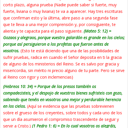
corto plazo, alguna prueba (Nadie puede saber si fuerte, muy
fuerte, liviana o muy liviana) te va a aparecer. Hay tres escrituras
que confirman esto y la última, abre paso a una segunda fase
que te lleva a una mejor comprensión y, por consiguiente, te
alienta y te capacita para el paso siguiente.
(Mateo 5: 12) =
Gozaos y alegraos, porque vuestro galardón es grande en los cielos;
porque así persiguieron a los profetas que fueron antes de
vosotros
.
(Esto te está diciendo que una de las posibilidades de
sufrir pruebas, radica en cuando el Señor deposita en ti la gracia
de alguno de los ministerios del Reino. Se es salvo por gracia y
misericordia, sin mérito ni precio alguno de tu parte. Pero se sirve
al Reino con rigor y con inclemencias)
(Hebreos 10: 34) = Porque de los presos también os
compadecisteis, y el despojo de vuestros bienes sufristeis con gozo,
sabiendo que tenéis en vosotros una mejor y perdurable herencia
en los cielos.
(Aquí se evidencia que las pruebas sobrevienen
sobre el grueso de los creyentes, sobre todos y cada uno de los
que un día asumieron el compromiso trascendente de seguir y
servir a Cristo.)
(1 Pedro 1: 6) = En lo cual vosotros os alegráis,