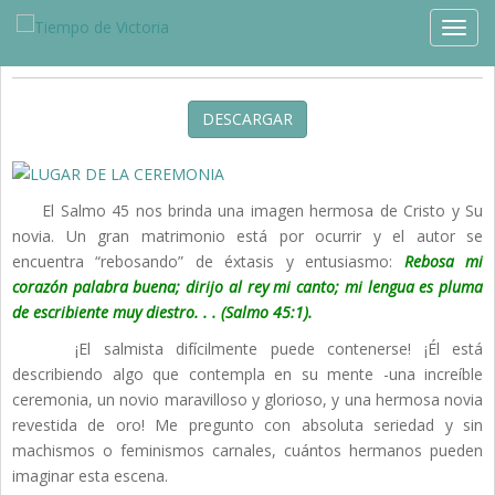
Estudios »
Blog
TOGG
Sólo un Pacto de Palabra
DESCARGAR
El Salmo 45 nos brinda una imagen hermosa de Cristo y Su
novia. Un gran matrimonio está por ocurrir y el autor se
encuentra “rebosando” de éxtasis y entusiasmo:
Rebosa mi
corazón palabra buena; dirijo al rey mi
canto; mi lengua es pluma
de escribiente muy diestro. . . (Salmo 45:1).
¡El salmista difícilmente puede contenerse! ¡Él está
describiendo algo que contempla en su mente -una increíble
ceremonia, un novio maravilloso y glorioso, y una hermosa novia
revestida de oro! Me pregunto con absoluta seriedad y sin
machismos o feminismos carnales, cuántos hermanos pueden
imaginar esta escena.