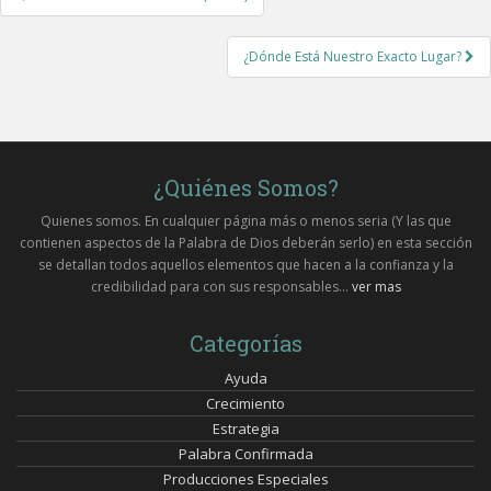
navigation
¿Dónde Está Nuestro Exacto Lugar?
¿Quiénes Somos?
Quienes somos. En cualquier página más o menos seria (Y las que
contienen aspectos de la Palabra de Dios deberán serlo) en esta sección
se detallan todos aquellos elementos que hacen a la confianza y la
credibilidad para con sus responsables...
ver mas
Categorías
Ayuda
Crecimiento
Estrategia
Palabra Confirmada
Producciones Especiales