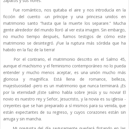
zapatos y sus flores.”
Fue romántico, nos quitaba el aire y nos introducía en la
ficción del cuento -un príncipe y una princesa unidos en
matrimonio santo “hasta que la muerte los separare.” Mucha
gente alrededor del mundo lloró al ver esta imagen. Sin embargo,
no mucho tiempo después, fuimos testigos de cómo este
matrimonio se desintegró. ¡Fue la ruptura más sórdida que ha
habido en la faz de la tierra!
Por el contrario, el matrimonio descrito en el Salmo 45,
aunque el machismo y el feminismo contemporáneo no lo pueda
entender y mucho menos aceptar, es una unión mucho más
gloriosa y magnífica. Está llena de romance, belleza,
majestuosidad -pero es un matrimonio que nunca terminará. ¡Es
por la eternidad! ¡Este salmo habla sobre Jesús y su novia! El
novio es nuestro rey y Señor, Jesucristo, y la novia es su iglesia -
creyentes que se han preparado a sí mismos para su venida, que
están expectantes de su regreso, y cuyos corazones están sin
arruga y sin mancha.
Mi pregunta del día seguramente quedará flotando en las