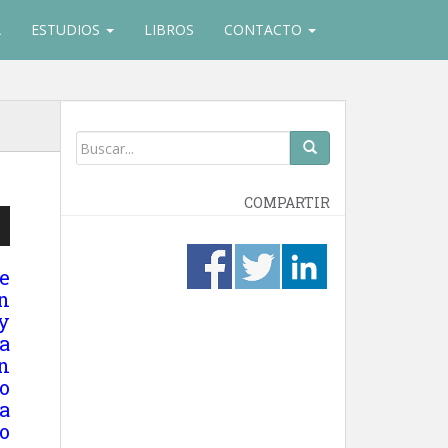
A
ESTUDIOS
LIBROS
CONTACTO
COMPARTIR
e
n
 y
ajo
a
n
r
o
a
o