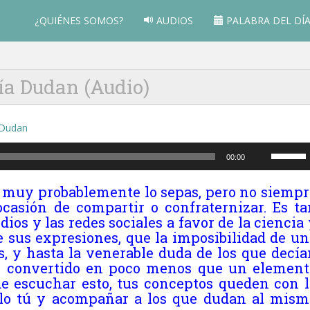
¿QUIÉNES SOMOS?
AUDIOS
PALABRA DEL DÍ
ía Dudan (Audio)
Utiliza
00:00
las
teclas
muy probablemente lo sepas, pero no siempr
de
ocasión de compartir o confraternizar. Es ta
flecha
dios y las redes sociales a favor de la ciencia
arriba/ab
e sus expresiones, que la imposibilidad de un
para
s, y hasta la venerable duda de los que decía
aumenta
han convertido en poco menos que un element
o
e escuchar esto, tus conceptos queden con l
disminuir
erlo tú y acompañar a los que dudan al mism
el