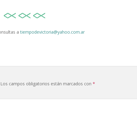
volumen
onsultas a
tiempodevictoria@yahoo.com.ar
Los campos obligatorios están marcados con
*