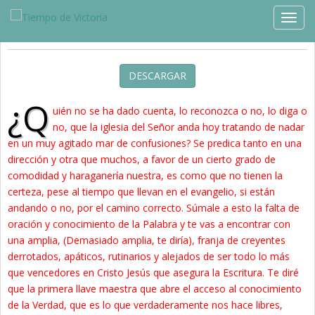
Estudios »
Blog
TOGG
Libertad
DESCARGAR
¿Q
uién no se ha dado cuenta, lo reconozca o no, lo diga o
no, que la iglesia del Señor anda hoy tratando de nadar
en un muy agitado mar de confusiones? Se predica tanto en una
dirección y otra que muchos, a favor de un cierto grado de
comodidad y haraganería nuestra, es como que no tienen la
certeza, pese al tiempo que llevan en el evangelio, si están
andando o no, por el camino correcto. Súmale a esto la falta de
oración y conocimiento de la Palabra y te vas a encontrar con
una amplia, (Demasiado amplia, te diría), franja de creyentes
derrotados, apáticos, rutinarios y alejados de ser todo lo más
que vencedores en Cristo Jesús que asegura la Escritura. Te diré
que la primera llave maestra que abre el acceso al conocimiento
de la Verdad, que es lo que verdaderamente nos hace libres,