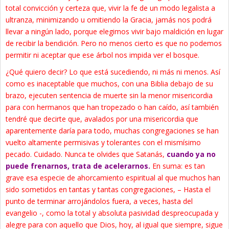
total convicción y certeza que, vivir la fe de un modo legalista a
ultranza, minimizando u omitiendo la Gracia, jamás nos podrá
llevar a ningún lado, porque elegimos vivir bajo maldición en lugar
de recibir la bendición. Pero no menos cierto es que no podemos
permitir ni aceptar que ese árbol nos impida ver el bosque.
¿Qué quiero decir? Lo que está sucediendo, ni más ni menos. Así
como es inaceptable que muchos, con una Biblia debajo de su
brazo, ejecuten sentencia de muerte sin la menor misericordia
para con hermanos que han tropezado o han caído, así también
tendré que decirte que, avalados por una misericordia que
aparentemente daría para todo, muchas congregaciones se han
vuelto altamente permisivas y tolerantes con el mismísimo
pecado. Cuidado. Nunca te olvides que Satanás,
cuando ya no
puede frenarnos, trata de acelerarnos.
En suma: es tan
grave esa especie de ahorcamiento espiritual al que muchos han
sido sometidos en tantas y tantas congregaciones, – Hasta el
punto de terminar arrojándolos fuera, a veces, hasta del
evangelio -, como la total y absoluta pasividad despreocupada y
alegre para con aquello que Dios, hoy, al igual que siempre, sigue