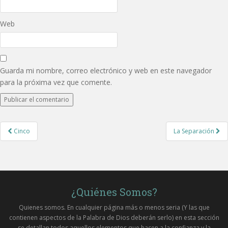
Web
Guarda mi nombre, correo electrónico y web en este navegador
para la próxima vez que comente.
Post
Cinco
La Separación
navigation
¿Quiénes Somos?
Quienes somos. En cualquier página más o menos seria (Y las que
contienen aspectos de la Palabra de Dios deberán serlo) en esta sección
se detallan todos aquellos elementos que hacen a la confianza y la