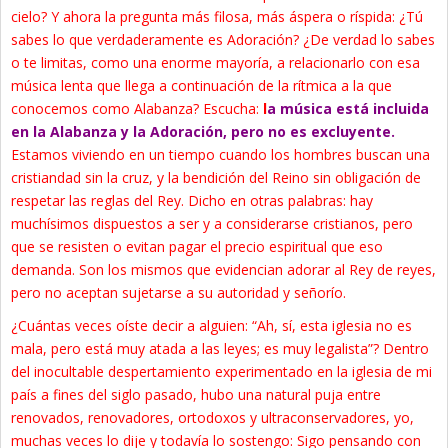
cielo? Y ahora la pregunta más filosa, más áspera o ríspida: ¿Tú
sabes lo que verdaderamente es Adoración? ¿De verdad lo sabes
o te limitas, como una enorme mayoría, a relacionarlo con esa
música lenta que llega a continuación de la rítmica a la que
conocemos como Alabanza? Escucha:
l
a música está incluida
en la Alabanza y la Adoración, pero no es excluyente.
Estamos viviendo en un tiempo cuando los hombres buscan una
cristiandad sin la cruz, y la bendición del Reino sin obligación de
respetar las reglas del Rey. Dicho en otras palabras: hay
muchísimos dispuestos a ser y a considerarse cristianos, pero
que se resisten o evitan pagar el precio espiritual que eso
demanda. Son los mismos que evidencian adorar al Rey de reyes,
pero no aceptan sujetarse a su autoridad y señorío.
¿Cuántas veces oíste decir a alguien: “Ah, sí, esta iglesia no es
mala, pero está muy atada a las leyes; es muy legalista”? Dentro
del inocultable despertamiento experimentado en la iglesia de mi
país a fines del siglo pasado, hubo una natural puja entre
renovados, renovadores, ortodoxos y ultraconservadores, yo,
muchas veces lo dije y todavía lo sostengo: Sigo pensando con