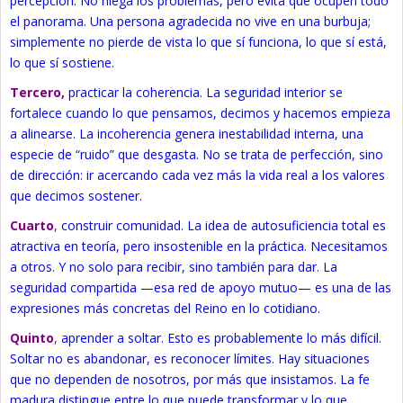
percepción. No niega los problemas, pero evita que ocupen todo
el panorama. Una persona agradecida no vive en una burbuja;
simplemente no pierde de vista lo que sí funciona, lo que sí está,
lo que sí sostiene.
Tercero,
practicar la coherencia. La seguridad interior se
fortalece cuando lo que pensamos, decimos y hacemos empieza
a alinearse. La incoherencia genera inestabilidad interna, una
especie de “ruido” que desgasta. No se trata de perfección, sino
de dirección: ir acercando cada vez más la vida real a los valores
que decimos sostener.
Cuarto
,
construir comunidad. La idea de autosuficiencia total es
atractiva en teoría, pero insostenible en la práctica. Necesitamos
a otros. Y no solo para recibir, sino también para dar. La
seguridad compartida —esa red de apoyo mutuo— es una de las
expresiones más concretas del Reino en lo cotidiano.
Quinto
,
aprender a soltar. Esto es probablemente lo más difícil.
Soltar no es abandonar, es reconocer límites. Hay situaciones
que no dependen de nosotros, por más que insistamos. La fe
madura distingue entre lo que puede transformar y lo que