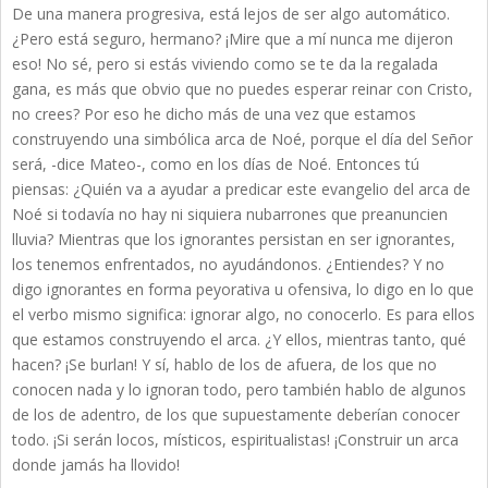
De una manera progresiva, está lejos de ser algo automático.
¿Pero está seguro, hermano? ¡Mire que a mí nunca me dijeron
eso! No sé, pero si estás viviendo como se te da la regalada
gana, es más que obvio que no puedes esperar reinar con Cristo,
no crees? Por eso he dicho más de una vez que estamos
construyendo una simbólica arca de Noé, porque el día del Señor
será, -dice Mateo-, como en los días de Noé. Entonces tú
piensas: ¿Quién va a ayudar a predicar este evangelio del arca de
Noé si todavía no hay ni siquiera nubarrones que preanuncien
lluvia? Mientras que los ignorantes persistan en ser ignorantes,
los tenemos enfrentados, no ayudándonos. ¿Entiendes? Y no
digo ignorantes en forma peyorativa u ofensiva, lo digo en lo que
el verbo mismo significa: ignorar algo, no conocerlo. Es para ellos
que estamos construyendo el arca. ¿Y ellos, mientras tanto, qué
hacen? ¡Se burlan! Y sí, hablo de los de afuera, de los que no
conocen nada y lo ignoran todo, pero también hablo de algunos
de los de adentro, de los que supuestamente deberían conocer
todo. ¡Si serán locos, místicos, espiritualistas! ¡Construir un arca
donde jamás ha llovido!