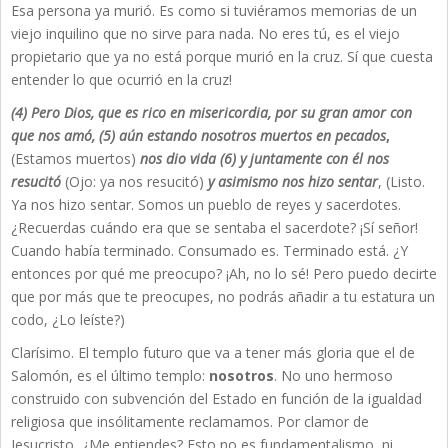
Esa persona ya murió. Es como si tuviéramos memorias de un
viejo inquilino que no sirve para nada. No eres tú, es el viejo
propietario que ya no está porque murió en la cruz. Sí que cuesta
entender lo que ocurrió en la cruz!
(4) Pero Dios, que es rico en misericordia, por su gran amor con
que nos amó, (5) aún estando nosotros muertos en pecados
,
(Estamos muertos)
nos dio vida (6) y juntamente con él nos
resucitó
(Ojo: ya nos resucitó)
y asimismo nos hizo sentar
, (Listo.
Ya nos hizo sentar. Somos un pueblo de reyes y sacerdotes.
¿Recuerdas cuándo era que se sentaba el sacerdote? ¡Sí señor!
Cuando había terminado. Consumado es. Terminado está. ¿Y
entonces por qué me preocupo? ¡Ah, no lo sé! Pero puedo decirte
que por más que te preocupes, no podrás añadir a tu estatura un
codo, ¿Lo leíste?)
Clarísimo. El templo futuro que va a tener más gloria que el de
Salomón, es el último templo:
nosotros
. No uno hermoso
construido con subvención del Estado en función de la igualdad
religiosa que insólitamente reclamamos. Por clamor de
Jesucristo, ¿Me entiendes? Esto no es fundamentalismo, ni