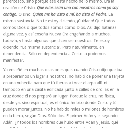
parentesco, sino porque ese está hecho de lo mismo. Era la
oración de Cristo.
Que ellos sean uno con nosotros como yo soy
contigo
.
O sino:
Quien me ha visto a mí, ha visto al Padre
. La
misma sustancia. No te estoy diciendo, ¡Cuidado! Que todos
somos Dios o que todos somos como Dios. Así dijo Satanás
alguna vez, y así enseña Nueva Era engañando a muchos,
todavía, y hasta algunos que dicen ser nuestros. Te estoy
diciendo: “La misma sustancia”. Pero naturalmente, en
dependencia. Sólo en dependencia a Cristo la podemos
manifestar.
Ya enseñé en muchas ocasiones que, cuando Cristo dijo que iba
a prepararnos un lugar a nosotros, no habló de poner una tarjeta
en una nubecita para que tú fueras a tocar el arpa allí, ni
tampoco en una casita edificada junto a calles de oro. Es en la
cruz donde él nos preparó un lugar. Porque la cruz, no física,
desde ya, sino espiritual, es el único ámbito donde Cristo y tú
pueden morar juntos. No ha habido miles o millones de hombres
en la tierra, según Dios. Sólo dos. El primer Adán y el segundo
Adán. ¿Y todos los hombres que hubo entre Adán y Jesús, qué