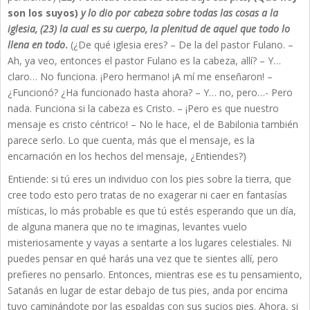
son los suyos)
y lo dio por cabeza sobre todas las cosas a la
iglesia, (23) la cual es su cuerpo, la plenitud de aquel que todo lo
llena en todo
.
(¿De qué iglesia eres? – De la del pastor Fulano. –
Ah, ya veo, entonces el pastor Fulano es la cabeza, allí? – Y…
claro… No funciona. ¡Pero hermano! ¡A mí me enseñaron! –
¿Funcionó? ¿Ha funcionado hasta ahora? – Y… no, pero…- Pero
nada. Funciona si la cabeza es Cristo. – ¡Pero es que nuestro
mensaje es cristo céntrico! – No le hace, el de Babilonia también
parece serlo. Lo que cuenta, más que el mensaje, es la
encarnación en los hechos del mensaje, ¿Entiendes?)
Entiende: si tú eres un individuo con los pies sobre la tierra, que
cree todo esto pero tratas de no exagerar ni caer en fantasías
místicas, lo más probable es que tú estés esperando que un día,
de alguna manera que no te imaginas, levantes vuelo
misteriosamente y vayas a sentarte a los lugares celestiales. Ni
puedes pensar en qué harás una vez que te sientes allí, pero
prefieres no pensarlo. Entonces, mientras ese es tu pensamiento,
Satanás en lugar de estar debajo de tus pies, anda por encima
tuyo caminándote por las espaldas con sus sucios pies. Ahora, si