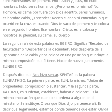
son? Extensiones del primero. Entre Adán y Jesús, no hubo
hombres, hubo seres humanos. ¿Pero no es lo mismo? No.
Hombre, es carne por fuera con Dios adentro. Seres humanos,
es hombre caído, ¿Entiendes? Recién cuando tú entiendas lo que
ocurrió en la cruz, es cuando Dios te saca del primero y te coloca
en el segundo hombre. Ese hombre, Cristo, es la cabeza y
nosotros su plenitud, su carne, su cuerpo.
La segunda raíz de esta palabra es EGEIRO. Significa “Recobro de
facultades” o “Despertar de la oscuridad”. Nos despierta de la
ignorancia de la caída y nos coloca en una posición que incluye la
misma composición que él tiene. Nacer de nuevo. Juntamente.
SUNEGEIRO.
Después dice que
Nos hizo sentar
. SENTAR es la palabra
SUNKATHIZO. La primera parte, es SUN, lo mismo, “Unión de
propiedades, composición o sustancia”. Y la segunda parte,
KATHIZO, es “Ordenar, establecer, habitar o colocar”. Es la
misma implicación que cuando se ordena a alguien en el
ministerio. Se instituye. O sea que Dios dijo: pertenece allí. Es
decir que: legalmente, estamos donde tenemos que estar. Olvida