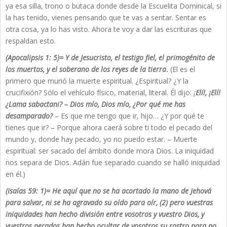
ya esa silla, trono o butaca donde desde la Escuelita Dominical, si
la has tenido, vienes pensando que te vas a sentar. Sentar es
otra cosa, ya lo has visto. Ahora te voy a dar las escrituras que
respaldan esto.
(Apocalipsis 1: 5)= Y de Jesucristo, el testigo fiel, el primogénito de
los muertos, y el soberano de los reyes de la tierra
.
(El es el
primero que murió la muerte espiritual. ¿Espiritual? ¿Y la
crucifixión? Sólo el vehículo físico, material, literal. Él dijo:
¡
Elí!, ¡Elí!
¿Lama sabactani? – Dios mío, Dios mío, ¿Por qué me has
desamparado?
– Es que me tengo que ir, hijo… ¿Y por qué te
tienes que ir? – Porque ahora caerá sobre ti todo el pecado del
mundo y, donde hay pecado, yo no puedo estar. – Muerte
espiritual: ser sacado del ámbito donde mora Dios. La iniquidad
nos separa de Dios. Adán fue separado cuando se halló iniquidad
en él.)
(Isaías 59: 1)= He aquí que no se ha acortado la mano de Jehová
para salvar, ni se ha agravado su oído para oír, (2) pero vuestras
iniquidades han hecho división entre vosotros y vuestro Dios, y
vuestros pecados han hecho ocultar de vosotros su rostro para no