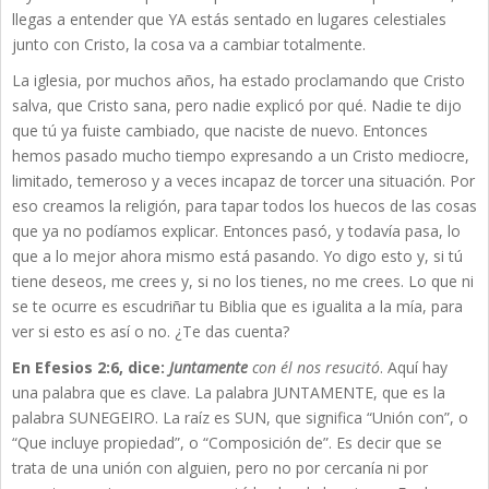
llegas a entender que YA estás sentado en lugares celestiales
junto con Cristo, la cosa va a cambiar totalmente.
La iglesia, por muchos años, ha estado proclamando que Cristo
salva, que Cristo sana, pero nadie explicó por qué. Nadie te dijo
que tú ya fuiste cambiado, que naciste de nuevo. Entonces
hemos pasado mucho tiempo expresando a un Cristo mediocre,
limitado, temeroso y a veces incapaz de torcer una situación. Por
eso creamos la religión, para tapar todos los huecos de las cosas
que ya no podíamos explicar. Entonces pasó, y todavía pasa, lo
que a lo mejor ahora mismo está pasando. Yo digo esto y, si tú
tiene deseos, me crees y, si no los tienes, no me crees. Lo que ni
se te ocurre es escudriñar tu Biblia que es igualita a la mía, para
ver si esto es así o no. ¿Te das cuenta?
En Efesios 2:6, dice:
Juntamente
con él nos resucitó
. Aquí hay
una palabra que es clave. La palabra JUNTAMENTE, que es la
palabra SUNEGEIRO. La raíz es SUN, que significa “Unión con”, o
“Que incluye propiedad”, o “Composición de”. Es decir que se
trata de una unión con alguien, pero no por cercanía ni por