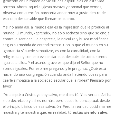
gimiendo en un marco de vicisitudes espirituales en esta vida
terrena. Ahora, aquella iglesia masiva y nominal que vemos,
observa con atención, parecería andar muy a gusto dentro de
esa caja descartable que llamamos cuerpo.
Y si no anda así, al menos esa es la impresión que le produce al
mundo. El mundo, -aprende-, no sólo rechaza sino que se enoja
contra la santidad. La desprecia, la ridiculiza y busca modificarla
según su medida de entendimiento. Con lo que el mundo en su
ignorancia sí puede simpatizar, es con la carnalidad, con la
religiosidad y con eso evidenciar que, después de todo, somos
iguales a ellos. Y el asunto grave es que dijo el Señor que no
somos iguales. Por eso me pregunto y le pregunto: ¿Qué está
haciendo una congregación cuando anda haciendo cosas para
caerle simpática a la sociedad secular que la rodea? Piénsalo por
favor.
“Yo acepté a Cristo, ya soy salvo, me dices tú. Y es verdad. Así ha
sido decretado y así es nomás, pero desde lo conceptual, desde
el principio básico de esa salvación. Pero la realidad cotidiana me
muestra y te muestra que, en realidad, tú
estás siendo salvo
.