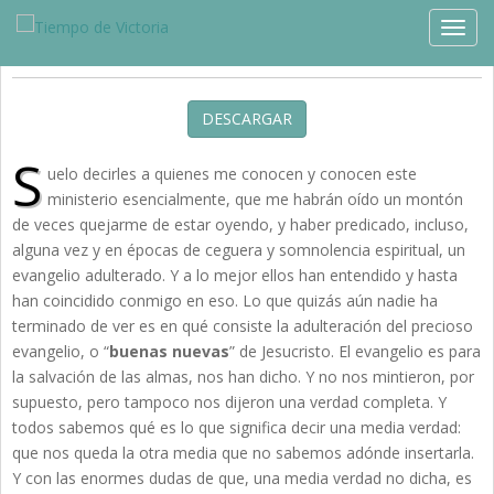
Estudios »
Crecimiento
TOGG
Salvados, Renacidos, Sentados
DESCARGAR
S
uelo decirles a quienes me conocen y conocen este
ministerio esencialmente, que me habrán oído un montón
de veces quejarme de estar oyendo, y haber predicado, incluso,
alguna vez y en épocas de ceguera y somnolencia espiritual, un
evangelio adulterado. Y a lo mejor ellos han entendido y hasta
han coincidido conmigo en eso. Lo que quizás aún nadie ha
terminado de ver es en qué consiste la adulteración del precioso
evangelio, o “
buenas nuevas
” de Jesucristo. El evangelio es para
la salvación de las almas, nos han dicho. Y no nos mintieron, por
supuesto, pero tampoco nos dijeron una verdad completa. Y
todos sabemos qué es lo que significa decir una media verdad:
que nos queda la otra media que no sabemos adónde insertarla.
Y con las enormes dudas de que, una media verdad no dicha, es