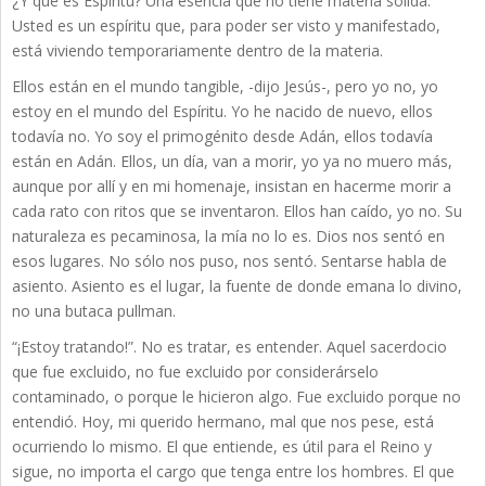
¿Y qué es Espíritu? Una esencia que no tiene materia sólida.
Usted es un espíritu que, para poder ser visto y manifestado,
está viviendo temporariamente dentro de la materia.
Ellos están en el mundo tangible, -dijo Jesús-, pero yo no, yo
estoy en el mundo del Espíritu. Yo he nacido de nuevo, ellos
todavía no. Yo soy el primogénito desde Adán, ellos todavía
están en Adán. Ellos, un día, van a morir, yo ya no muero más,
aunque por allí y en mi homenaje, insistan en hacerme morir a
cada rato con ritos que se inventaron. Ellos han caído, yo no. Su
naturaleza es pecaminosa, la mía no lo es. Dios nos sentó en
esos lugares. No sólo nos puso, nos sentó. Sentarse habla de
asiento. Asiento es el lugar, la fuente de donde emana lo divino,
no una butaca pullman.
“¡Estoy tratando!”. No es tratar, es entender. Aquel sacerdocio
que fue excluido, no fue excluido por considerárselo
contaminado, o porque le hicieron algo. Fue excluido porque no
entendió. Hoy, mi querido hermano, mal que nos pese, está
ocurriendo lo mismo. El que entiende, es útil para el Reino y
sigue, no importa el cargo que tenga entre los hombres. El que