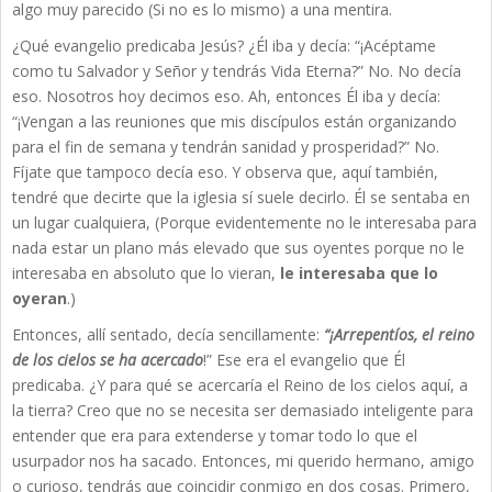
algo muy parecido (Si no es lo mismo) a una mentira.
¿Qué evangelio predicaba Jesús? ¿Él iba y decía: “¡Acéptame
como tu Salvador y Señor y tendrás Vida Eterna?” No. No decía
eso. Nosotros hoy decimos eso. Ah, entonces Él iba y decía:
“¡Vengan a las reuniones que mis discípulos están organizando
para el fin de semana y tendrán sanidad y prosperidad?” No.
Fíjate que tampoco decía eso. Y observa que, aquí también,
tendré que decirte que la iglesia sí suele decirlo. Él se sentaba en
un lugar cualquiera, (Porque evidentemente no le interesaba para
nada estar un plano más elevado que sus oyentes porque no le
interesaba en absoluto que lo vieran,
le interesaba que lo
oyeran
.)
Entonces, allí sentado, decía sencillamente:
“¡Arrepentíos, el reino
de los cielos se ha acercado
!” Ese era el evangelio que Él
predicaba. ¿Y para qué se acercaría el Reino de los cielos aquí, a
la tierra? Creo que no se necesita ser demasiado inteligente para
entender que era para extenderse y tomar todo lo que el
usurpador nos ha sacado. Entonces, mi querido hermano, amigo
o curioso, tendrás que coincidir conmigo en dos cosas. Primero,