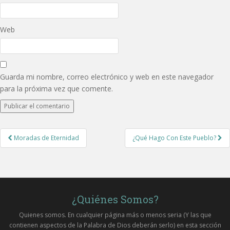
Web
Guarda mi nombre, correo electrónico y web en este navegador
para la próxima vez que comente.
Post
Moradas de Eternidad
¿Qué Hago Con Este Pueblo?
navigation
¿Quiénes Somos?
Quienes somos. En cualquier página más o menos seria (Y las que
contienen aspectos de la Palabra de Dios deberán serlo) en esta sección