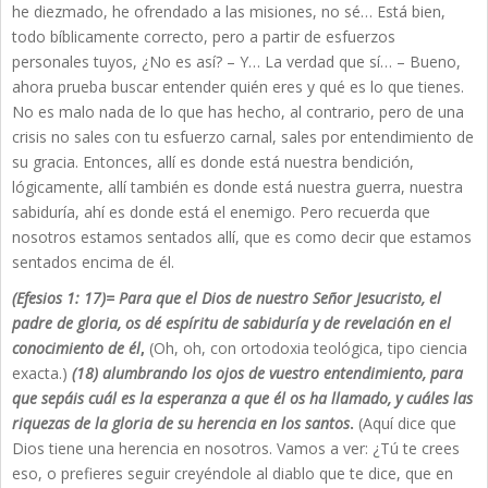
he diezmado, he ofrendado a las misiones, no sé… Está bien,
todo bíblicamente correcto, pero a partir de esfuerzos
personales tuyos, ¿No es así? – Y… La verdad que sí… – Bueno,
ahora prueba buscar entender quién eres y qué es lo que tienes.
No es malo nada de lo que has hecho, al contrario, pero de una
crisis no sales con tu esfuerzo carnal, sales por entendimiento de
su gracia. Entonces, allí es donde está nuestra bendición,
lógicamente, allí también es donde está nuestra guerra, nuestra
sabiduría, ahí es donde está el enemigo. Pero recuerda que
nosotros estamos sentados allí, que es como decir que estamos
sentados encima de él.
(Efesios 1: 17)= Para que el Dios de nuestro Señor Jesucristo, el
padre de gloria, os dé espíritu de sabiduría y de revelación en el
conocimiento de él
,
(Oh, oh, con ortodoxia teológica, tipo ciencia
exacta.)
(18) alumbrando los ojos de vuestro entendimiento, para
que sepáis cuál es la esperanza a que él os ha llamado, y cuáles las
riquezas de la gloria de su herencia en los santos
.
(Aquí dice que
Dios tiene una herencia en nosotros. Vamos a ver: ¿Tú te crees
eso, o prefieres seguir creyéndole al diablo que te dice, que en