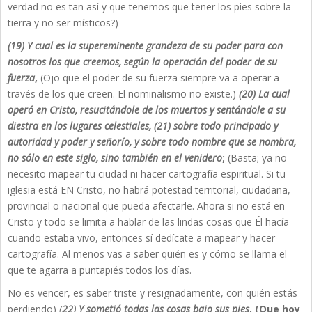
verdad no es tan así y que tenemos que tener los pies sobre la
tierra y no ser místicos?)
(19) Y cual es la supereminente grandeza de su poder para con
nosotros los que creemos, según la operación del poder de su
fuerza
,
(Ojo que el poder de su fuerza siempre va a operar a
través de los que creen. El nominalismo no existe.)
(
20) La cual
operó en Cristo, resucitándole de los muertos y sentándole a su
diestra en los lugares celestiales, (21) sobre todo principado y
autoridad y poder y señorío, y sobre todo nombre que se nombra,
no sólo en este siglo, sino también en el venidero
;
(Basta; ya no
necesito mapear tu ciudad ni hacer cartografía espiritual. Si tu
iglesia está EN Cristo, no habrá potestad territorial, ciudadana,
provincial o nacional que pueda afectarle. Ahora si no está en
Cristo y todo se limita a hablar de las lindas cosas que Él hacía
cuando estaba vivo, entonces sí dedícate a mapear y hacer
cartografía. Al menos vas a saber quién es y cómo se llama el
que te agarra a puntapiés todos los días.
No es vencer, es saber triste y resignadamente, con quién estás
perdiendo)
(
22) Y sometió todas las cosas bajo sus pies
, (Que hoy