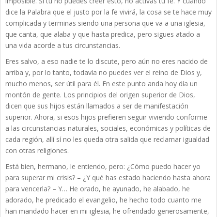
imposible. Si tú no puedes creer esto, no activas tu fe. Y cuando
dice la Palabra que el justo por la fe vivirá, la cosa se te hace muy
complicada y terminas siendo una persona que va a una iglesia,
que canta, que alaba y que hasta predica, pero sigues atado a
una vida acorde a tus circunstancias.
Eres salvo, a eso nadie te lo discute, pero aún no eres nacido de
arriba y, por lo tanto, todavía no puedes ver el reino de Dios y,
mucho menos, ser útil para él. En este punto anda hoy día un
montón de gente. Los principios del origen superior de Dios,
dicen que sus hijos están llamados a ser de manifestación
superior. Ahora, si esos hijos prefieren seguir viviendo conforme
a las circunstancias naturales, sociales, económicas y políticas de
cada región, allí sí no les queda otra salida que reclamar igualdad
con otras religiones.
Está bien, hermano, le entiendo, pero: ¿Cómo puedo hacer yo
para superar mi crisis? – ¿Y qué has estado haciendo hasta ahora
para vencerla? – Y… He orado, he ayunado, he alabado, he
adorado, he predicado el evangelio, he hecho todo cuanto me
han mandado hacer en mi iglesia, he ofrendado generosamente,