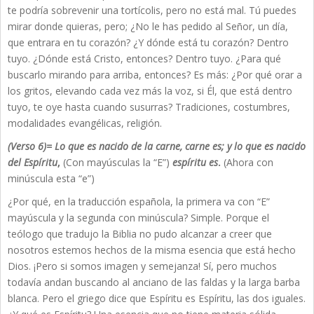
te podría sobrevenir una tortícolis, pero no está mal. Tú puedes
mirar donde quieras, pero; ¿No le has pedido al Señor, un día,
que entrara en tu corazón? ¿Y dónde está tu corazón? Dentro
tuyo. ¿Dónde está Cristo, entonces? Dentro tuyo. ¿Para qué
buscarlo mirando para arriba, entonces? Es más: ¿Por qué orar a
los gritos, elevando cada vez más la voz, si Él, que está dentro
tuyo, te oye hasta cuando susurras? Tradiciones, costumbres,
modalidades evangélicas, religión.
(Verso 6)= Lo que es nacido de la carne, carne es; y lo que es nacido
del Espíritu
,
(Con mayúsculas la “E”)
espíritu es
.
(Ahora con
minúscula esta “e”)
¿Por qué, en la traducción española, la primera va con “E”
mayúscula y la segunda con minúscula? Simple. Porque el
teólogo que tradujo la Biblia no pudo alcanzar a creer que
nosotros estemos hechos de la misma esencia que está hecho
Dios. ¡Pero si somos imagen y semejanza! Sí, pero muchos
todavía andan buscando al anciano de las faldas y la larga barba
blanca. Pero el griego dice que Espíritu es Espíritu, las dos iguales.