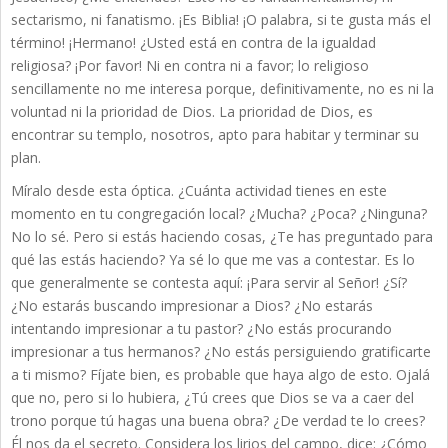
sectarismo, ni fanatismo. ¡Es Biblia! ¡O palabra, si te gusta más el
término! ¡Hermano! ¿Usted está en contra de la igualdad
religiosa? ¡Por favor! Ni en contra ni a favor; lo religioso
sencillamente no me interesa porque, definitivamente, no es ni la
voluntad ni la prioridad de Dios. La prioridad de Dios, es
encontrar su templo, nosotros, apto para habitar y terminar su
plan.
Míralo desde esta óptica. ¿Cuánta actividad tienes en este
momento en tu congregación local? ¿Mucha? ¿Poca? ¿Ninguna?
No lo sé. Pero si estás haciendo cosas, ¿Te has preguntado para
qué las estás haciendo? Ya sé lo que me vas a contestar. Es lo
que generalmente se contesta aquí: ¡Para servir al Señor! ¿Sí?
¿No estarás buscando impresionar a Dios? ¿No estarás
intentando impresionar a tu pastor? ¿No estás procurando
impresionar a tus hermanos? ¿No estás persiguiendo gratificarte
a ti mismo? Fíjate bien, es probable que haya algo de esto. Ojalá
que no, pero si lo hubiera, ¿Tú crees que Dios se va a caer del
trono porque tú hagas una buena obra? ¿De verdad te lo crees?
Él nos da el secreto. Considera los lirios del campo, dice: ¿Cómo