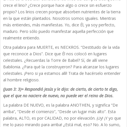
crece el lirio? ¿Crece porque hace algo o crece sin esfuerzo
propio? Los lirios crecen porque absorben nutrientes de la tierra
en la que están plantados. Nosotros somos iguales. Mientras
más entiendes, más manifiestas. Yo, dice Él, ya soy perfecto,
maduro. Pero sólo puedo manifestar aquella perfección que
realmente entiendo.
Otra palabra para MUERTE, es NECKROS. “Destituido de la vida
que reconoce a Dios”. Dice que Él nos colocó en lugares
celestiales. ¿Recuerdas la Torre de Babel? Sí, de allí viene
Babilonia. ¿Para qué la construyeron? Para alcanzar los lugares
celestiales. ¡Pero si ya estamos allí! Trata de hacérselo entender
al hombre religioso.
(Juan 3: 3)= Respondió Jesús y le dijo: de cierto, de cierto te digo,
que el que no naciere de nuevo, no puede ver el reino de Dios
.
La palabra DE NUEVO, es la palabra ANOTHEN, y significa “De
arriba”, “Desde el comienzo”, “Desde un lugar más alto”. Esta
palabra, ALTO, es por CALIDAD, no por elevación. ¡Uy! ¡Y yo que
me lo paso mirando para arriba! ¿Está mal, eso? No. A lo sumo,