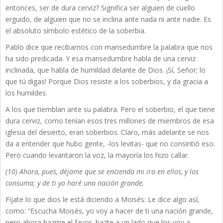
entonces, ser de dura cerviz? Significa ser alguien de cuello
erguido, de alguien que no se inclina ante nada ni ante nadie. Es
el absoluto símbolo estético de la soberbia.
Pablo dice que recibamos con mansedumbre la palabra que nos
ha sido predicada. Y esa mansedumbre habla de una cerviz
inclinada, que habla de humildad delante de Dios. ¡Sí, Señor; lo
que tú digas! Porque Dios resiste a los soberbios, y da gracia a
los humildes.
A los que tiemblan ante su palabra. Pero el soberbio, el que tiene
dura cerviz, como tenían esos tres millones de miembros de esa
iglesia del desierto, eran soberbios. Claro, más adelante se nos
da a entender que hubo gente, -los levitas- que no consintió eso.
Pero cuando levantaron la voz, la mayoría los hizo callar.
(10) Ahora, pues, déjame que se encienda mi ira en ellos, y los
consuma; y de ti yo haré una nación grande.
Fíjate lo que dios le está diciendo a Moisés: Le dice algo así,
como: “Escucha Moisés, yo voy a hacer de ti una nación grande,
pero ahora hazme el favor, hazte a un lado que los voy a