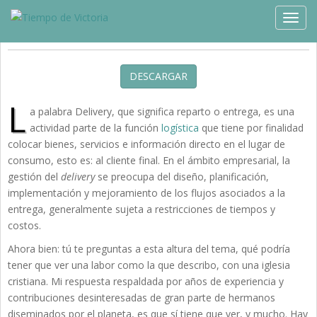
Estudios »
Crecimiento
TOGG
A la Sombra de los Becerros de Oro
DESCARGAR
L
a palabra Delivery, que significa reparto o entrega, es una
actividad parte de la función
logística
que tiene por finalidad
colocar bienes, servicios e información directo en el lugar de
consumo, esto es: al cliente final. En el ámbito empresarial, la
gestión del
delivery
se preocupa del diseño, planificación,
implementación y mejoramiento de los flujos asociados a la
entrega, generalmente sujeta a restricciones de tiempos y
costos.
Ahora bien: tú te preguntas a esta altura del tema, qué podría
tener que ver una labor como la que describo, con una iglesia
cristiana. Mi respuesta respaldada por años de experiencia y
contribuciones desinteresadas de gran parte de hermanos
diseminados por el planeta, es que sí tiene que ver, y mucho. Hay