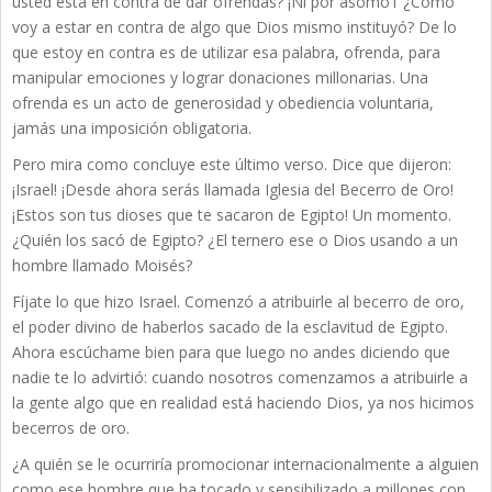
usted está en contra de dar ofrendas? ¡Ni por asomo1 ¿Cómo
voy a estar en contra de algo que Dios mismo instituyó? De lo
que estoy en contra es de utilizar esa palabra, ofrenda, para
manipular emociones y lograr donaciones millonarias. Una
ofrenda es un acto de generosidad y obediencia voluntaria,
jamás una imposición obligatoria.
Pero mira como concluye este último verso. Dice que dijeron:
¡Israel! ¡Desde ahora serás llamada Iglesia del Becerro de Oro!
¡Estos son tus dioses que te sacaron de Egipto! Un momento.
¿Quién los sacó de Egipto? ¿El ternero ese o Dios usando a un
hombre llamado Moisés?
Fíjate lo que hizo Israel. Comenzó a atribuirle al becerro de oro,
el poder divino de haberlos sacado de la esclavitud de Egipto.
Ahora escúchame bien para que luego no andes diciendo que
nadie te lo advirtió: cuando nosotros comenzamos a atribuirle a
la gente algo que en realidad está haciendo Dios, ya nos hicimos
becerros de oro.
¿A quién se le ocurriría promocionar internacionalmente a alguien
como ese hombre que ha tocado y sensibilizado a millones con