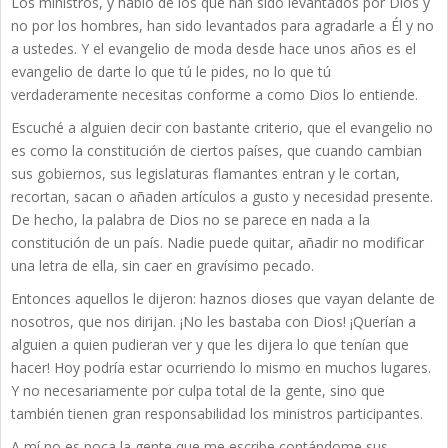
Los ministros, y hablo de los que han sido levantados por Dios y
no por los hombres, han sido levantados para agradarle a Él y no
a ustedes. Y el evangelio de moda desde hace unos años es el
evangelio de darte lo que tú le pides, no lo que tú
verdaderamente necesitas conforme a como Dios lo entiende.
Escuché a alguien decir con bastante criterio, que el evangelio no
es como la constitución de ciertos países, que cuando cambian
sus gobiernos, sus legislaturas flamantes entran y le cortan,
recortan, sacan o añaden artículos a gusto y necesidad presente.
De hecho, la palabra de Dios no se parece en nada a la
constitución de un país. Nadie puede quitar, añadir no modificar
una letra de ella, sin caer en gravísimo pecado.
Entonces aquellos le dijeron: haznos dioses que vayan delante de
nosotros, que nos dirijan. ¡No les bastaba con Dios! ¡Querían a
alguien a quien pudieran ver y que les dijera lo que tenían que
hacer! Hoy podría estar ocurriendo lo mismo en muchos lugares.
Y no necesariamente por culpa total de la gente, sino que
también tienen gran responsabilidad los ministros participantes.
A mí no es poca la gente que me escribe contándome sus