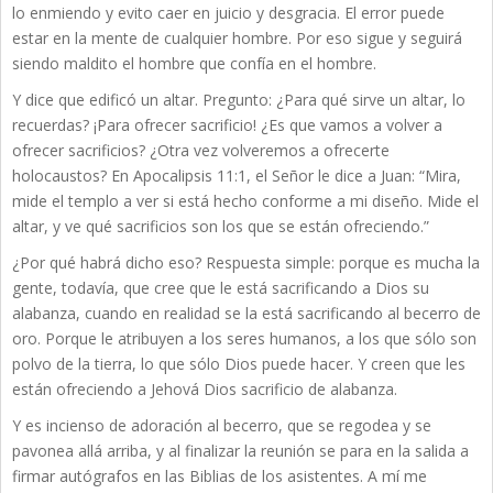
lo enmiendo y evito caer en juicio y desgracia. El error puede
estar en la mente de cualquier hombre. Por eso sigue y seguirá
siendo maldito el hombre que confía en el hombre.
Y dice que edificó un altar. Pregunto: ¿Para qué sirve un altar, lo
recuerdas? ¡Para ofrecer sacrificio! ¿Es que vamos a volver a
ofrecer sacrificios? ¿Otra vez volveremos a ofrecerte
holocaustos? En Apocalipsis 11:1, el Señor le dice a Juan: “Mira,
mide el templo a ver si está hecho conforme a mi diseño. Mide el
altar, y ve qué sacrificios son los que se están ofreciendo.”
¿Por qué habrá dicho eso? Respuesta simple: porque es mucha la
gente, todavía, que cree que le está sacrificando a Dios su
alabanza, cuando en realidad se la está sacrificando al becerro de
oro. Porque le atribuyen a los seres humanos, a los que sólo son
polvo de la tierra, lo que sólo Dios puede hacer. Y creen que les
están ofreciendo a Jehová Dios sacrificio de alabanza.
Y es incienso de adoración al becerro, que se regodea y se
pavonea allá arriba, y al finalizar la reunión se para en la salida a
firmar autógrafos en las Biblias de los asistentes. A mí me