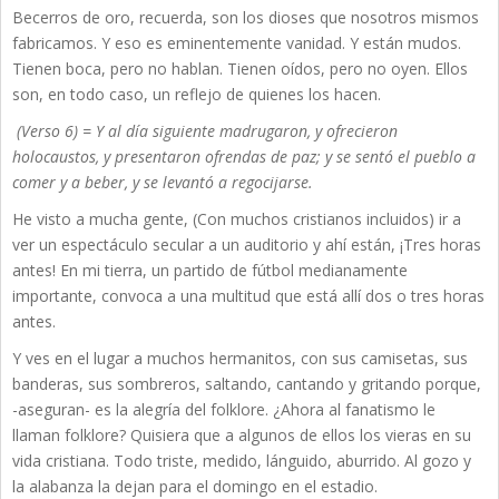
Becerros de oro, recuerda, son los dioses que nosotros mismos
fabricamos. Y eso es eminentemente vanidad. Y están mudos.
Tienen boca, pero no hablan. Tienen oídos, pero no oyen. Ellos
son, en todo caso, un reflejo de quienes los hacen.
(Verso 6) = Y al día siguiente madrugaron, y ofrecieron
holocaustos, y presentaron ofrendas de paz; y se sentó el pueblo a
comer y a beber, y se levantó a regocijarse.
He visto a mucha gente, (Con muchos cristianos incluidos) ir a
ver un espectáculo secular a un auditorio y ahí están, ¡Tres horas
antes! En mi tierra, un partido de fútbol medianamente
importante, convoca a una multitud que está allí dos o tres horas
antes.
Y ves en el lugar a muchos hermanitos, con sus camisetas, sus
banderas, sus sombreros, saltando, cantando y gritando porque,
-aseguran- es la alegría del folklore. ¿Ahora al fanatismo le
llaman folklore? Quisiera que a algunos de ellos los vieras en su
vida cristiana. Todo triste, medido, lánguido, aburrido. Al gozo y
la alabanza la dejan para el domingo en el estadio.