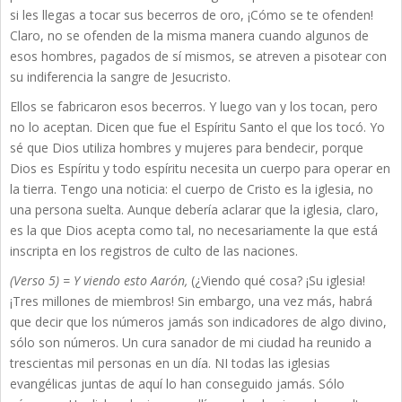
si les llegas a tocar sus becerros de oro, ¡Cómo se te ofenden!
Claro, no se ofenden de la misma manera cuando algunos de
esos hombres, pagados de sí mismos, se atreven a pisotear con
su indiferencia la sangre de Jesucristo.
Ellos se fabricaron esos becerros. Y luego van y los tocan, pero
no lo aceptan. Dicen que fue el Espíritu Santo el que los tocó. Yo
sé que Dios utiliza hombres y mujeres para bendecir, porque
Dios es Espíritu y todo espíritu necesita un cuerpo para operar en
la tierra. Tengo una noticia: el cuerpo de Cristo es la iglesia, no
una persona suelta. Aunque debería aclarar que la iglesia, claro,
es la que Dios acepta como tal, no necesariamente la que está
inscripta en los registros de culto de las naciones.
(Verso 5) = Y viendo esto Aarón,
(¿Viendo qué cosa? ¡Su iglesia!
¡Tres millones de miembros! Sin embargo, una vez más, habrá
que decir que los números jamás son indicadores de algo divino,
sólo son números. Un cura sanador de mi ciudad ha reunido a
trescientas mil personas en un día. NI todas las iglesias
evangélicas juntas de aquí lo han conseguido jamás. Sólo