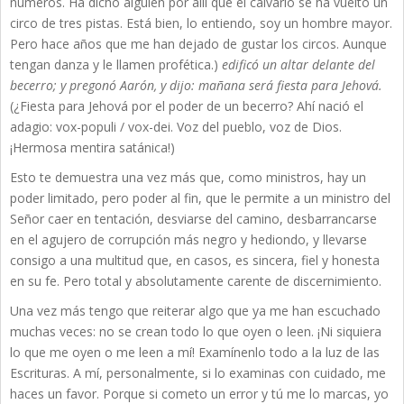
números. Ha dicho alguien por allí que el calvario se ha vuelto un
circo de tres pistas. Está bien, lo entiendo, soy un hombre mayor.
Pero hace años que me han dejado de gustar los circos. Aunque
tengan danza y le llamen profética.)
edificó un altar delante del
becerro; y pregonó Aarón, y dijo: mañana será fiesta para Jehová.
(¿Fiesta para Jehová por el poder de un becerro? Ahí nació el
adagio: vox-populi / vox-dei. Voz del pueblo, voz de Dios.
¡Hermosa mentira satánica!)
Esto te demuestra una vez más que, como ministros, hay un
poder limitado, pero poder al fin, que le permite a un ministro del
Señor caer en tentación, desviarse del camino, desbarrancarse
en el agujero de corrupción más negro y hediondo, y llevarse
consigo a una multitud que, en casos, es sincera, fiel y honesta
en su fe. Pero total y absolutamente carente de discernimiento.
Una vez más tengo que reiterar algo que ya me han escuchado
muchas veces: no se crean todo lo que oyen o leen. ¡Ni siquiera
lo que me oyen o me leen a mí! Examínenlo todo a la luz de las
Escrituras. A mí, personalmente, si lo examinas con cuidado, me
haces un favor. Porque si cometo un error y tú me lo marcas, yo