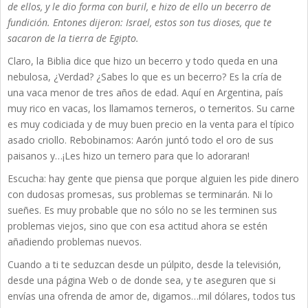
de ellos, y le dio forma con buril, e hizo de ello un becerro de
fundición. Entones dijeron: Israel, estos son tus dioses, que te
sacaron de la tierra de Egipto.
Claro, la Biblia dice que hizo un becerro y todo queda en una
nebulosa, ¿Verdad? ¿Sabes lo que es un becerro? Es la cría de
una vaca menor de tres años de edad. Aquí en Argentina, país
muy rico en vacas, los llamamos terneros, o terneritos. Su carne
es muy codiciada y de muy buen precio en la venta para el típico
asado criollo. Rebobinamos: Aarón juntó todo el oro de sus
paisanos y…¡Les hizo un ternero para que lo adoraran!
Escucha: hay gente que piensa que porque alguien les pide dinero
con dudosas promesas, sus problemas se terminarán. Ni lo
sueñes. Es muy probable que no sólo no se les terminen sus
problemas viejos, sino que con esa actitud ahora se estén
añadiendo problemas nuevos.
Cuando a ti te seduzcan desde un púlpito, desde la televisión,
desde una página Web o de donde sea, y te aseguren que si
envías una ofrenda de amor de, digamos…mil dólares, todos tus