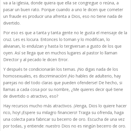
va a la iglesia, donde quiera que ella se congregue o reúna, a
pasar un buen rato. Porque cuando a uno le dicen que cometer
un fraude es producir una afrenta a Dios, eso no tiene nada de
divertido.
Por eso es que a tanta y tanta gente no le gusta el mensaje de la
cruz. Les es locura. Entonces lo toman y lo modifican, lo
alivianan, lo endulzan y hasta lo tergiversan a gusto de los que
oyen. Así se llega que en muchos lugares al pastor lo llaman
Director y al pecado le dicen Error.
Y después te condicionarán los temas. ¡No digas nada de los
homosexuales, es discriminación! ¡No hables de adulterio, hay
parejas no del todo claras que pueden ofenderse! De hecho, si
llamas a cada cosa por su nombre, ¿Me quieres decir qué tiene
de divertido o atractivo, eso?
Hay recursos mucho más atractivos. ¡Venga, Dios lo quiere hacer
rico, hoy! ¡Espere su milagro financiero! Traiga su ofrenda, haga
una colecta para fabricar su becerro de oro. Escucha de una vez
por todas, y entiende: nuestro Dios no es ningún becerro de oro.