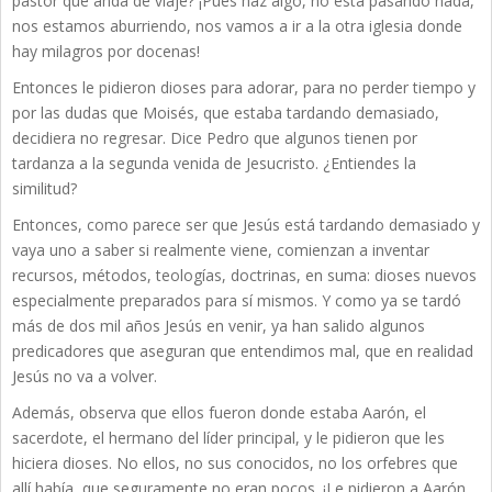
pastor que anda de viaje? ¡Pues haz algo, no está pasando nada,
nos estamos aburriendo, nos vamos a ir a la otra iglesia donde
hay milagros por docenas!
Entonces le pidieron dioses para adorar, para no perder tiempo y
por las dudas que Moisés, que estaba tardando demasiado,
decidiera no regresar. Dice Pedro que algunos tienen por
tardanza a la segunda venida de Jesucristo. ¿Entiendes la
similitud?
Entonces, como parece ser que Jesús está tardando demasiado y
vaya uno a saber si realmente viene, comienzan a inventar
recursos, métodos, teologías, doctrinas, en suma: dioses nuevos
especialmente preparados para sí mismos. Y como ya se tardó
más de dos mil años Jesús en venir, ya han salido algunos
predicadores que aseguran que entendimos mal, que en realidad
Jesús no va a volver.
Además, observa que ellos fueron donde estaba Aarón, el
sacerdote, el hermano del líder principal, y le pidieron que les
hiciera dioses. No ellos, no sus conocidos, no los orfebres que
allí había, que seguramente no eran pocos. ¡Le pidieron a Aarón