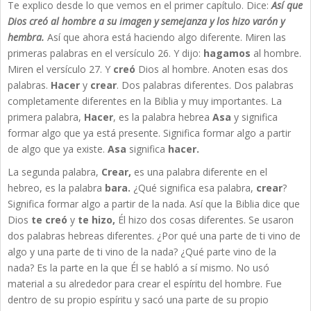
Te explico desde lo que vemos en el primer capítulo. Dice:
Así que
Dios creó al hombre a su imagen y semejanza y los hizo varón y
hembra.
Así que ahora está haciendo algo diferente. Miren las
primeras palabras en el versículo 26. Y dijo:
hagamos
al hombre.
Miren el versículo 27. Y
creó
Dios al hombre. Anoten esas dos
palabras.
Hacer
y
crear
. Dos palabras diferentes. Dos palabras
completamente diferentes en la Biblia y muy importantes. La
primera palabra,
Hacer
, es la palabra hebrea
Asa
y significa
formar algo que ya está presente. Significa formar algo a partir
de algo que ya existe.
Asa
significa
hacer.
La segunda palabra,
Crear,
es una palabra diferente en el
hebreo, es la palabra
bara.
¿Qué significa esa palabra,
crear
?
Significa formar algo a partir de la nada. Así que la Biblia dice que
Dios
te creó
y
te hizo,
Él hizo dos cosas diferentes. Se usaron
dos palabras hebreas diferentes. ¿Por qué una parte de ti vino de
algo y una parte de ti vino de la nada? ¿Qué parte vino de la
nada? Es la parte en la que Él se habló a sí mismo. No usó
material a su alrededor para crear el espíritu del hombre. Fue
dentro de su propio espíritu y sacó una parte de su propio