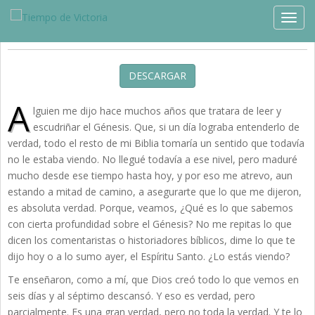
Estudios »
Crecimiento
TOGG
El Punto Clave de la Creación
DESCARGAR
A
lguien me dijo hace muchos años que tratara de leer y
escudriñar el Génesis. Que, si un día lograba entenderlo de
verdad, todo el resto de mi Biblia tomaría un sentido que todavía
no le estaba viendo. No llegué todavía a ese nivel, pero maduré
mucho desde ese tiempo hasta hoy, y por eso me atrevo, aun
estando a mitad de camino, a asegurarte que lo que me dijeron,
es absoluta verdad. Porque, veamos, ¿Qué es lo que sabemos
con cierta profundidad sobre el Génesis? No me repitas lo que
dicen los comentaristas o historiadores bíblicos, dime lo que te
dijo hoy o a lo sumo ayer, el Espíritu Santo. ¿Lo estás viendo?
Te enseñaron, como a mí, que Dios creó todo lo que vemos en
seis días y al séptimo descansó. Y eso es verdad, pero
parcialmente. Es una gran verdad, pero no toda la verdad. Y te lo