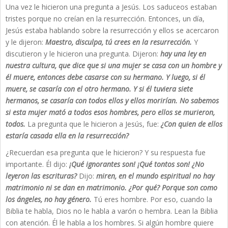
Una vez le hicieron una pregunta a Jesús. Los saduceos estaban
tristes porque no creían en la resurrección. Entonces, un día,
Jesús estaba hablando sobre la resurrección y ellos se acercaron
y le dijeron:
Maestro, disculpa, tú crees en la resurrección.
Y
discutieron y le hicieron una pregunta. Dijeron:
hay una ley en
nuestra cultura, que dice que si una mujer se casa con un hombre y
él muere, entonces debe casarse con su hermano. Y luego, si él
muere, se casaría con el otro hermano. Y si él tuviera siete
hermanos, se casaría con todos ellos y ellos morirían. No sabemos
si esta mujer mató a todos esos hombres, pero ellos se murieron,
todos.
La pregunta que le hicieron a Jesús, fue:
¿Con quien de ellos
estaría casada ella en la resurrección?
¿Recuerdan esa pregunta que le hicieron? Y su respuesta fue
importante. Él dijo:
¡Qué ignorantes son! ¡Qué tontos son! ¿No
leyeron las escrituras?
Dijo:
miren, en el mundo espiritual no hay
matrimonio ni se dan en matrimonio. ¿Por qué? Porque son como
los ángeles, no hay género.
Tú eres hombre. Por eso, cuando la
Biblia te habla, Dios no le habla a varón o hembra. Lean la Biblia
con atención. Él le habla a los hombres. Si algún hombre quiere