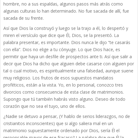
hombre, no a sus espaldas, algunos pasos más atrás como
algunas culturas lo han determinado. No fue sacada de allí, fue
sacada de su frente.
Así que Dios la construyó y luego se la trajo a él, lo despertó y
miren el versículo que dice que Él, Dios, se la presentó. La
palabra presentar, es importante. Dios nunca le dijo “te casarás
con ella”. Dios no elige a tu cónyuge. Lo que Dios hace, es
permitir que haya un desfile de prospectos ante ti. Así que salir a
decir que Dios ha dicho que alguien debe casarse con alguien por
tal o cual motivo, es espiritualmente una falsedad, aunque suene
muy religioso. Los frutos de esos supuestos mandatos
proféticos, están a la vista. Yo, en lo personal, conozco tres
divorcios como consecuencia de esta clase de matrimonios.
Supongo que tú también habrás visto alguno. Deseo de todo
corazón que no sea el tuyo, uno de ellos.
¿Nadie se detuvo a pensar, (Y hablo de serios liderazgos, no de
cristianitos inconscientes) que si algo saliera mal en un
matrimonio supuestamente ordenado por Dios, sería Él el
responsable mayor de ese fracaso? La palabra dice que Él la