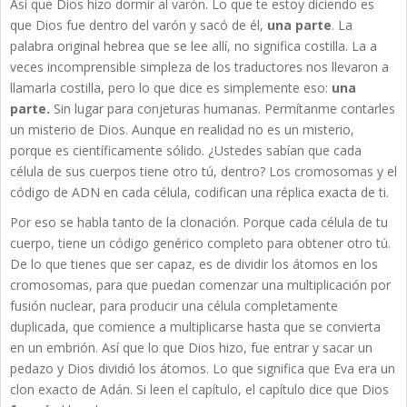
Así que Dios hizo dormir al varón. Lo que te estoy diciendo es
que Dios fue dentro del varón y sacó de él,
una parte
. La
palabra original hebrea que se lee allí, no significa costilla. La a
veces incomprensible simpleza de los traductores nos llevaron a
llamarla costilla, pero lo que dice es simplemente eso:
una
parte.
Sin lugar para conjeturas humanas. Permítanme contarles
un misterio de Dios. Aunque en realidad no es un misterio,
porque es científicamente sólido. ¿Ustedes sabían que cada
célula de sus cuerpos tiene otro tú, dentro? Los cromosomas y el
código de ADN en cada célula, codifican una réplica exacta de ti.
Por eso se habla tanto de la clonación. Porque cada célula de tu
cuerpo, tiene un código genérico completo para obtener otro tú.
De lo que tienes que ser capaz, es de dividir los átomos en los
cromosomas, para que puedan comenzar una multiplicación por
fusión nuclear, para producir una célula completamente
duplicada, que comience a multiplicarse hasta que se convierta
en un embrión. Así que lo que Dios hizo, fue entrar y sacar un
pedazo y Dios dividió los átomos. Lo que significa que Eva era un
clon exacto de Adán. Si leen el capítulo, el capítulo dice que Dios