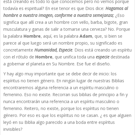
está creando es todo lo que conocemos pero no vemos porque
todavía es espiritual? En ese tenor es que Dios dice:
Hagamos al
hombre a nuestra imagen, conforme a nuestra semejanza;
¿Eso
significa que allí crea a un hombre con vello, barba, bigote, gran
musculatura y ganas de salir a tomarse una cerveza? No. Porque
la palabra
Hombre
, aquí, es la palabra
Adam
, que, si bien se
parece al que luego será un nombre propio, su significado es
concretamente
Humanidad, Especie
. Dios está creando un espíritu
con el rótulo de
Hombre
, que unifica toda una
especie
destinada
a gobernar el planeta en Su Nombre. Ese fue el diseño.
Y hay algo muy importante que se debe decir de inicio: los
espíritus no tienen género. En ningún lugar de nuestras Biblias
encontraremos alguna referencia a un espíritu masculino o
femenino. Eso no existe. Recorran sus biblias de principio a fin y
nunca encontrarán una referencia a un espíritu masculino o
femenino. Reitero, no existe, porque los espíritus no tienen
género. Por eso es que los espíritus no se casan. ¿ es que alguien
leyó en su Biblia algo parecido a una boda entre espíritus
invisibles?