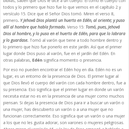
biblias, saben que Dios le dice a un cuerpo. El tomó el cuerpo con
todos y lo primero que hizo fue lo que vemos en el capítulo 2 y
versículo 15. Dice que el Señor Dios tomó. Miren el verso 8,
primero
.
Y Jehová Dios plantó un huerto en Edén, al oriente; y puso
allí al hombre que había formado.
Verso 15:
Tomó, pues, Jehová
Dios al hombre, y lo puso en el huerto de Edén, para que lo labrara
y lo guardase.
Tomó al varón que tiene a todo hombre dentro y
lo primero que hizo fue ponerlo en este jardín. Así que el primer
lugar donde Dios puso al varón, fue en el jardín del Edén. En
otras palabras,
Edén
significa momento o presencia.
Por eso no pueden encontrar el Edén hoy en día. Edén no es un
lugar, es un entorno de la presencia de Dios. El primer lugar al
que Dios llevó el cuerpo del varón con cada hombre dentro, fue a
su presencia. Eso significa que el primer lugar en donde un varón
necesita estar no es en la presencia de una mujer como muchos
piensan. Si dejas la presencia de Dios para ir a buscar un varón o
una mujer, has descubierto un varón o a una mujer que no
funcionan correctamente. Eso significa que un varón o una mujer
a los que no les gusta adorar, son varones o mujeres peligrosas.