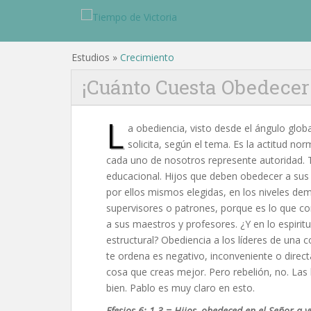
Estudios »
Crecimiento
¡Cuánto Cuesta Obedecer
L
a obediencia, visto desde el ángulo glo
solicita, según el tema. Es la actitud no
cada uno de nosotros represente autoridad. Tie
educacional. Hijos que deben obedecer a sus
por ellos mismos elegidas, en los niveles d
supervisores o patrones, porque es lo que c
a sus maestros y profesores. ¿Y en lo espiritu
estructural? Obediencia a los líderes de una 
te ordena es negativo, inconveniente o direc
cosa que creas mejor. Pero rebelión, no. Las 
bien. Pablo es muy claro en esto.
Efesios 6: 1-3 = Hijos, obedeced en el Señor a 