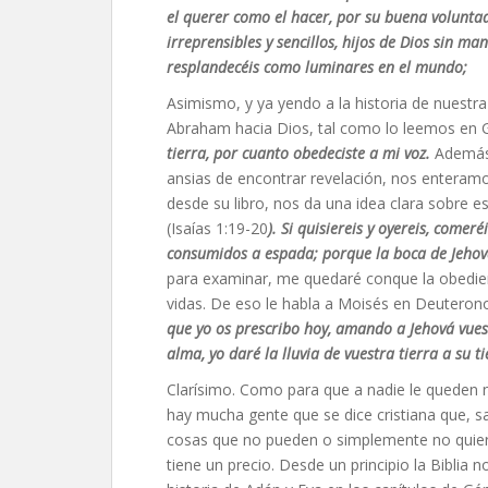
el querer como el hacer, por su buena volunta
irreprensibles y sencillos, hijos de Dios sin 
resplandecéis como luminares en el mundo;
Asimismo, y ya yendo a la historia de nuest
Abraham hacia Dios, tal como lo leemos en 
tierra, por cuanto obedeciste a mi voz.
Además 
ansias de encontrar revelación, nos enteram
desde su libro, nos da una idea clara sobre 
(Isaías 1:19-20
). Si quisiereis y oyereis, comeréi
consumidos a espada; porque la boca de Jehov
para examinar, me quedaré conque la obedienc
vidas. De eso le habla a Moisés en Deuteron
que yo os prescribo hoy, amando a Jehová vuest
alma, yo daré la lluvia de vuestra tierra a su t
Clarísimo. Como para que a nadie le queden n
hay mucha gente que se dice cristiana que, s
cosas que no pueden o simplemente no quier
tiene un precio. Desde un principio la Bibli