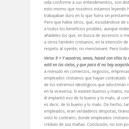
vida conforme a sus entendimientos, son disti
esto mismo que nosotros estamos leyendo ho
trabajaban duro en lo que fuera sin prestarme 
Pero que había otros, que, escudándose de su
a todos los beneficios posibles, aunque rin
añádeles los que, en busca de ascensos o mej
a otros también cristianos, en la intención 
respeto al oyente, no mencionaré. Pero todo
Verso 9 = Y vosotros, amos, haced con ellos lo
está en los cielos, y que para él no hay acepci
a menudo en comercios, negocios, empresas o
empleados cristianos que hayan contratado. H
de los extremos ideológicos que adoctrinan 
en la viceversa, Si existen buenos y malos, n
él implantó eso de lo bueno y lo malo, al come
es decir, de lo bueno y lo malo. De hecho, 
empleados, eran verdaderos déspotas, tirano
visto lo contrario, donde empleados cristia
crédulo de sus mañas. Conclusión, no son poc