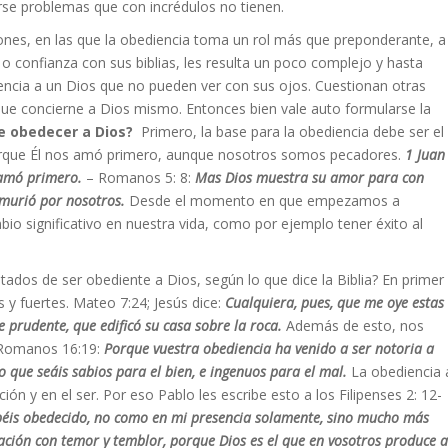
rarse problemas que con incrédulos no tienen.
ones, en las que la obediencia toma un rol más que preponderante, a
confianza con sus biblias, les resulta un poco complejo y hasta
iencia a un Dios que no pueden ver con sus ojos. Cuestionan otras
que concierne a Dios mismo. Entonces bien vale auto formularse la
e obedecer a Dios?
Primero, la base para la obediencia debe ser el
porque Él nos amó primero, aunque nosotros somos pecadores.
1 Juan
 amó primero.
– Romanos 5: 8:
Mas Dios muestra su amor para con
 murió por nosotros.
Desde el momento en que empezamos a
o significativo en nuestra vida, como por ejemplo tener éxito al
ltados de ser obediente a Dios, según lo que dice la Biblia? En primer
 y fuertes. Mateo 7:24; Jesús dice:
Cualquiera, pues, que me oye estas
 prudente, que edificó su casa sobre la roca.
Además de esto, nos
s Romanos 16:19:
Porque vuestra obediencia ha venido a ser notoria a
o que seáis sabios para el bien, e ingenuos para el mal.
La obediencia 
ón y en el ser. Por eso Pablo les escribe esto a los Filipenses 2: 12-
éis obedecido, no como en mi presencia solamente, sino mucho más
ación con temor y temblor, porque Dios es el que en vosotros produce a