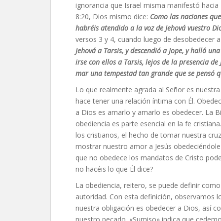
ignorancia que Israel misma manifestó hacia
8:20, Dios mismo dice:
Como las naciones que 
habréis atendido a la voz de Jehová vuestro Di
versos 3 y 4, cuando luego de desobedecer a 
Jehová a Tarsis, y descendió a Jope, y halló un
irse con ellos a Tarsis, lejos de la presencia d
mar una tempestad tan grande que se pensó que
Lo que realmente agrada al Señor es nuestra
hace tener una relación íntima con Él. Obed
a Dios es amarlo y amarlo es obedecer. La Bi
obediencia es parte esencial en la fe cristia
los cristianos, el hecho de tomar nuestra cruz
mostrar nuestro amor a Jesús obedeciéndole 
que no obedece los mandatos de Cristo podem
no hacéis lo que Él dice?
La obediencia, reitero, se puede definir com
autoridad. Con esta definición, observamos lo
nuestra obligación es obedecer a Dios, así c
nuestro pecado. «Sumiso» indica que cedemos