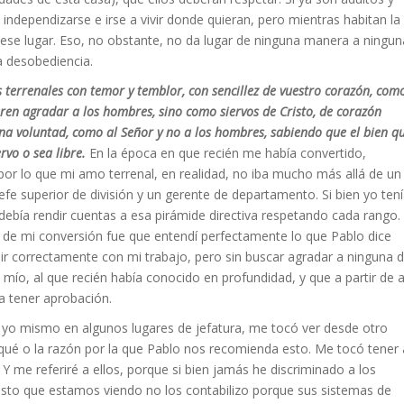
 independizarse e irse a vivir donde quieran, pero mientras habitan la
n ese lugar. Eso, no obstante, no da lugar de ninguna manera a ningun
a desobediencia.
 terrenales con temor y temblor, con sencillez de vuestro corazón, com
ieren agradar a los hombres, sino como siervos de Cristo, de corazón
ena voluntad, como al Señor y no a los hombres, sabiendo que el bien q
ervo o sea libre.
En la época en que recién me había convertido,
or lo que mi amo terrenal, en realidad, no iba mucho más allá de un
efe superior de división y un gerente de departamento. Si bien yo ten
bía rendir cuentas a esa pirámide directiva respetando cada rango.
 de mi conversión fue que entendí perfectamente lo que Pablo dice
lir correctamente con mi trabajo, pero sin buscar agradar a ninguna 
 mío, al que recién había conocido en profundidad, y que a partir de al
a tener aprobación.
 yo mismo en algunos lugares de jefatura, me tocó ver desde otro
qué o la razón por la que Pablo nos recomienda esto. Me tocó tener 
Y me referiré a ellos, porque si bien jamás he discriminado a los
esto que estamos viendo no los contabilizo porque sus sistemas de