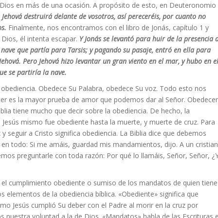
 Dios en más de una ocasión. A propósito de esto, en Deuteronomio
Jehová destruirá delante de vosotros, así pereceréis, por cuanto no
os.
Finalmente, nos encontramos con el libro de Jonás, capítulo 1 y
Dios, él intenta escapar.
Y Jonás se levantó para huir de la presencia 
a nave que partía para Tarsis; y pagando su pasaje, entró en ella para
e Jehová. Pero Jehová hizo levantar un gran viento en el mar, y hubo en e
 se partiría la nave.
 obediencia. Obedece Su Palabra, obedece Su voz. Todo esto nos
ecer es la mayor prueba de amor que podemos dar al Señor. Obedecer
blia tiene mucho que decir sobre la obediencia. De hecho, la
na. Jesús mismo fue obediente hasta la muerte, y muerte de cruz. Para
 y seguir a Cristo significa obediencia. La Biblia dice que debemos
en todo: Si me amáis, guardad mis mandamientos, dijo. A un cristia
os preguntarle con toda razón: Por qué lo llamáis, Señor, Señor, ¿
o el cumplimiento obediente o sumiso de los mandatos de quien tiene
s elementos de la obediencia bíblica. «Obediente» significa que
omo Jesús cumplió Su deber con el Padre al morir en la cruz por
 nuestra voluntad a la de Dios. «Mandatos» habla de las Escrituras 