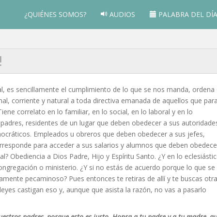
¿QUIÉNES SOMOS?
AUDIOS
PALABRA DEL DÍ
!
bal, es sencillamente el cumplimiento de lo que se nos manda, ordena
rmal, corriente y natural a toda directiva emanada de aquellos que par
ne correlato en lo familiar, en lo social, en lo laboral y en lo
 padres, residentes de un lugar que deben obedecer a sus autoridade
emocráticos. Empleados u obreros que deben obedecer a sus jefes,
orresponde para acceder a sus salarios y alumnos que deben obedece
al? Obediencia a Dios Padre, Hijo y Espíritu Santo. ¿Y en lo eclesiásti
congregación o ministerio. ¿Y si no estás de acuerdo porque lo que se
tamente pecaminoso? Pues entonces te retiras de allí y te buscas otr
leyes castigan eso y, aunque que asista la razón, no vas a pasarlo
vuestros padres, porque esto es justo. Honra a tu padre y a tu madre, q