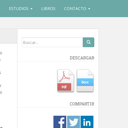
A
ESTUDIOS
LIBROS
CONTACTO
 o
DESCARGAR
a
s
r
co
COMPARTIR
a
ue