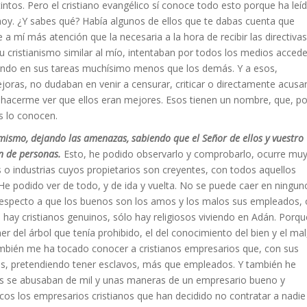
ntos. Pero el cristiano evangélico sí conoce todo esto porque ha leí
y. ¿Y sabes qué? Había algunos de ellos que te dabas cuenta que
a mí más atención que la necesaria a la hora de recibir las directivas
 cristianismo similar al mío, intentaban por todos los medios accede
diendo en sus tareas muchísimo menos que los demás. Y a esos,
oras, no dudaban en venir a censurar, criticar o directamente acusa
de hacerme ver que ellos eran mejores. Esos tienen un nombre, que, po
s lo conocen.
 mismo, dejando las amenazas, sabiendo que el Señor de ellos y vuestro
ón de personas.
Esto, he podido observarlo y comprobarlo, ocurre mu
 industrias cuyos propietarios son creyentes, con todos aquellos
e podido ver de todo, y de ida y vuelta. No se puede caer en ningun
respecto a que los buenos son los amos y los malos sus empleados, 
o hay cristianos genuinos, sólo hay religiosos viviendo en Adán. Porqu
r del árbol que tenía prohibido, el del conocimiento del bien y el mal
también me ha tocado conocer a cristianos empresarios que, con sus
s, pretendiendo tener esclavos, más que empleados. Y también he
nos se abusaban de mil y unas maneras de un empresario bueno y
os los empresarios cristianos que han decidido no contratar a nadie