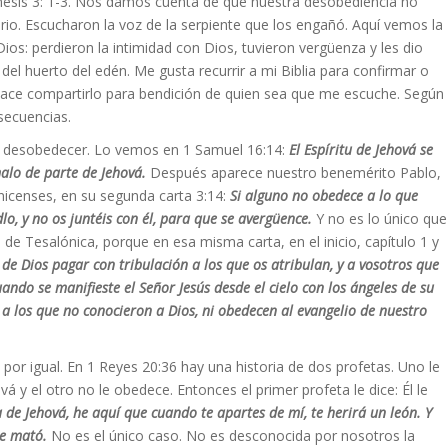
énesis 3: 1-3. Nos damos cuenta de que nuestra desobediencia no
io. Escucharon la voz de la serpiente que los engañó. Aquí vemos la
os: perdieron la intimidad con Dios, tuvieron vergüenza y les dio
l huerto del edén. Me gusta recurrir a mi Biblia para confirmar o
place compartirlo para bendición de quien sea que me escuche. Según
secuencias.
e desobedecer. Lo vemos en 1 Samuel 16:14:
El Espíritu de Jehová se
alo de parte de Jehová.
Después aparece nuestro benemérito Pablo,
onicenses, en su segunda carta 3:14:
Si alguno no obedece a lo que
lo, y no os juntéis con él, para que se avergüence.
Y no es lo único que
 de Tesalónica, porque en esa misma carta, en el inicio, capítulo 1 y
 de Dios pagar con tribulación a los que os atribulan, y a vosotros que
ando se manifieste el Señor Jesús desde el cielo con los ángeles de su
 a los que no conocieron a Dios, ni obedecen al evangelio de nuestro
por igual. En 1 Reyes 20:36 hay una historia de dos profetas. Uno le
á y el otro no le obedece. Entonces el primer profeta le dice: Él le
 de Jehová, he aquí que cuando te apartes de mí, te herirá un león. Y
 le mató.
No es el único caso. No es desconocida por nosotros la