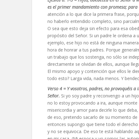
es el primer mandamiento con promesa; para qu
atención a lo que dice la primera frase, por
no haberlo entendido completo, sino parcialm
O sea que esto deja sin efecto para esa obed
propósito del Señor. Si un padre le ordena a u
ejemplo, ese hijo no está de ninguna manera
hora de honrar a tus padres. Porque general
un trabajo que los sostenga, no sólo se indep
directamente se olvidan de ellos, aunque ll
El mismo apoyo y contención que ellos le di
todo esto? Larga vida, nada menos. Y bendec
Verso 4 = Y vosotros, padres, no provoquéis a i
Señor.
Si yo soy padre y reconvengo a un hij
no lo estoy provocando a ira, aunque monte
misericordia y amor para decirle lo que deba, 
de eso, pretendo sacarlo de su momento de e
entonces supongo que tiene todo el derecho 
y no se equivoca. De eso te está hablando aq
en mi casa, (Mi esposa y yo somos las autorid