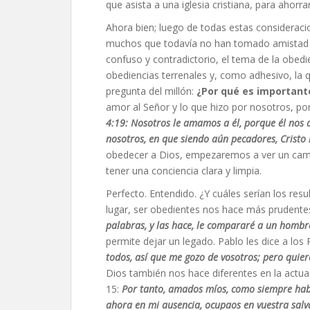
que asista a una iglesia cristiana, para ahor
Ahora bien; luego de todas estas consideraci
muchos que todavía no han tomado amistad o 
confuso y contradictorio, el tema de la obed
obediencias terrenales y, como adhesivo, la 
pregunta del millón:
¿Por qué es important
amor al Señor y lo que hizo por nosotros, 
4:19: Nosotros le amamos a él, porque él nos
nosotros, en que siendo aún pecadores, Cristo
obedecer a Dios, empezaremos a ver un cambi
tener una conciencia clara y limpia.
Perfecto. Entendido. ¿Y cuáles serían los resu
lugar, ser obedientes nos hace más prudentes
palabras, y las hace, le compararé a un hombre
permite dejar un legado. Pablo les dice a lo
todos, así que me gozo de vosotros; pero quier
Dios también nos hace diferentes en la actuaci
15:
Por tanto, amados míos, como siempre hab
ahora en mi ausencia, ocupaos en vuestra salv