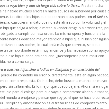
e te vaya bien, y seas de larga vida sobre la tierra.
Presta mucha
que ha habido muchos errores y hasta abusos de autoridad por causa 
ente. Les dice a los hijos que obedezcan a sus padres,
en el Señor.
iencia, cualquier mandato que no esté alineado con la voluntad y el
n hijo que salga a robar, a matar, a vender droga o a prostituirse, po
 obligado a cumplir con esa orden. Lo mismo opera y funciona a la
mente hemos dedicado mayor atención a hijos que, ni bien consiguen
endizan de sus padres, lo cual sería más que correcto, sino que
egue un tiempo donde estén muy ancianos y los necesiten como apoyo
eron a ese hijo cuando era pequeño. ¿Recompensa por cumplir con
ida, no a como salga.
ra a vuestros hijos, sino criadlos en disciplina y amonestación del
o porque ha cometido un error o, directamente, está en algún pecado
 en ira como respuesta. De h echo, debo buscar la manera de mayor
pero sin callármelo. Es lo mejor que puedo dejarle. Ahora, si en lugar
studio para el colegio para que vaya a comprarme alcohol o tabaco
del mundo a enojarse y pensar que soy yo el que no hace o correcto
uí. Disciplina y amonestación es el trazar líneas de comportamiento
ades de esta casa), que ellos deberán respetar. Si ya son adultos y