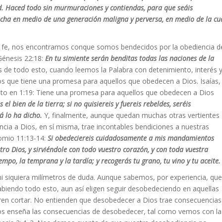
d. Haced todo sin murmuraciones y contiendas, para que seáis
mancha en medio de una generación maligna y perversa, en medio de la cu
ra fe, nos encontramos conque somos bendecidos por la obediencia d
Génesis 22:18:
En tu simiente serán benditas todas las naciones de la
de todo esto, cuando leemos la Palabra con detenimiento, interés 
os que tiene una promesa para aquellos que obedecen a Dios. Isaías,
esto en 1:19: Tiene una promesa para aquellos que obedecen a Dios
s el bien de la tierra; si no quisiereis y fuereis rebeldes, seréis
á lo ha dicho.
Y, finalmente, aunque quedan muchas otras vertientes
ia a Dios, en sí misma, trae incontables bendiciones a nuestras
omio 11:13-14:
Si obedeciereis cuidadosamente a mis mandamientos
ro Dios, y sirviéndole con todo vuestro corazón, y con toda vuestra
iempo, la temprana y la tardía; y recogerás tu grano, tu vino y tu aceite.
i siquiera milímetros de duda. Aunque sabemos, por experiencia, que
abiendo todo esto, aun así eligen seguir desobedeciendo en aquellas
en cortar. No entienden que desobedecer a Dios trae consecuencias
a nos enseña las consecuencias de desobedecer, tal como vemos con la