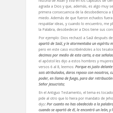
historia de Adán y Eva en los capítulos de G
agrada a Dios y que, además, es algo muy ser
primera consecuencia de la desobediencia a Di
miedo. Además de que fueron echados fuera de
respaldar ideas, y cuando lo encuentro, me 
la Palabra, desobedecer a Dios tiene sus con
Por ejemplo: Dios rechazó a Saúl después d
apartó de Saúl, y le atormentaba un espíritu m
pero en este caso escribiéndoles a los tesal
decimos por medio de esta carta, a ese señalad
el apóstol les dijo a estos hombres y mujeres
versos 6 al 8, leemos:
Porque es justo delante
sois atribulados, daros reposo con nosotros, cu
poder, en llama de fuego, para dar retribución
Señor Jesucristo;
En el Antiguo Testamento, el tema es tocado 
pide al otro que lo hiera por mandato de Jehov
dijo
: Por cuanto no has obedecido a la palabra
cuando se apartó de él, le encontró un león, y