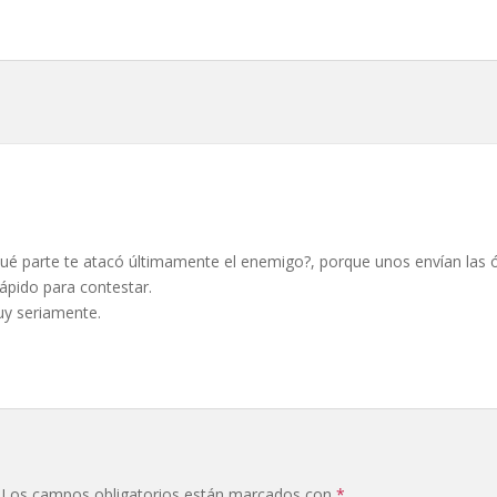
é parte te atacó últimamente el enemigo?, porque unos envían las ó
ápido para contestar.
uy seriamente.
Los campos obligatorios están marcados con
*