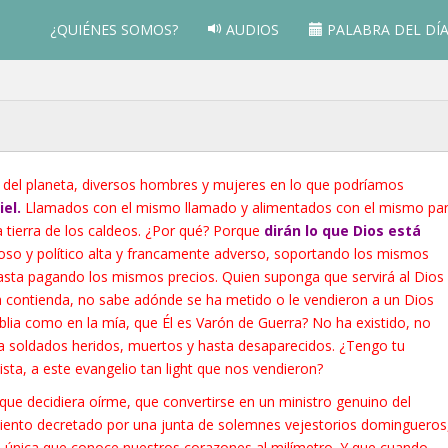
¿QUIÉNES SOMOS?
AUDIOS
PALABRA DEL DÍ
s del planeta, diversos hombres y mujeres en lo que podríamos
iel.
Llamados con el mismo llamado y alimentados con el mismo pa
la tierra de los caldeos. ¿Por qué? Porque
dirán lo que Dios está
oso y político alta y francamente adverso, soportando los mismos
hasta pagando los mismos precios. Quien suponga que servirá al Dios
a contienda, no sabe adónde se ha metido o le vendieron a un Dios
blia como en la mía, que Él es Varón de Guerra? No ha existido, no
aya soldados heridos, muertos y hasta desaparecidos. ¿Tengo tu
sta, a este evangelio tan light que nos vendieron?
ue decidiera oírme, que convertirse en un ministro genuino del
iento decretado por una junta de solemnes vejestorios domingueros
 la única que conoce nuestros corazones al milímetro. Y que cuando