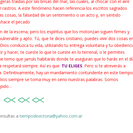
ligeras traídas por las brisas del mar, las cuales, al chocar con el aire
r rastros. A este fenómeno hacen referencia los escritos sagrados
 las cosas, la falsedad de un sentimiento o un acto y, en sentido
eshace el pecado
 de la escena, pero los espíritus que los motorizan siguen firmes y
nerable y apto. Tú, que te dices cristiano, puedes vivir dos cosas e
 Dios conduzca tu vida, utilizando tu entrega voluntaria y tu obedienci
r y hacer, te cueste lo que te cueste en lo terrenal, o le permites
me temo que jamás habitarás donde te aseguran que lo harás en el dí
la respetará siempre. Así es que:
TU ELIGES
.
Pero si te atreverás a
ura. Definitivamente, hay un mandamiento contundente en este tiempo
. Dios siempre se toma muy en serio nuestras palabras. Somos
ápido…
onsultas a
tiempodevictoria@yahoo.com.ar