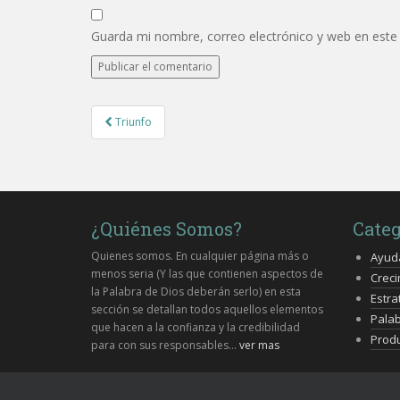
Guarda mi nombre, correo electrónico y web en este
Post
Triunfo
navigation
¿Quiénes Somos?
Categ
Quienes somos. En cualquier página más o
Ayud
menos seria (Y las que contienen aspectos de
Creci
la Palabra de Dios deberán serlo) en esta
Estra
sección se detallan todos aquellos elementos
Pala
que hacen a la confianza y la credibilidad
Produ
para con sus responsables...
ver mas