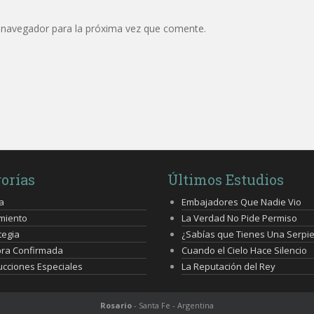
 navegador para la próxima vez que comente.
orías
Últimos Estudios
a
Embajadores Que Nadie Vio
miento
La Verdad No Pide Permiso
tegia
¿Sabías que Tienes Una Serpi
bra Confirmada
Cuando el Cielo Hace Silencio
cciones Especiales
La Reputación del Rey
Rosario
- Santa Fe - Argentina