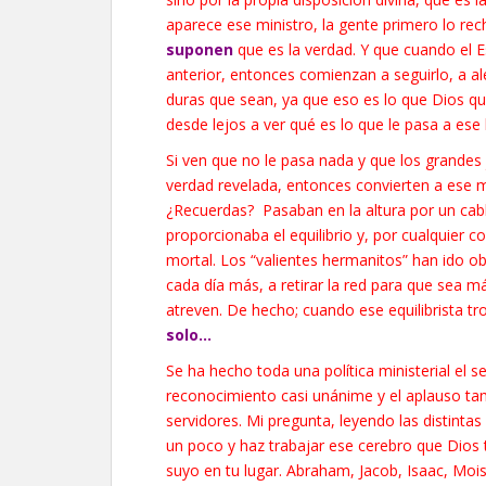
aparece ese ministro, la gente primero lo re
suponen
que es la verdad. Y que cuando el E
anterior, entonces comienzan a seguirlo, a al
duras que sean, ya que eso es lo que Dios qu
desde lejos a ver qué es lo que le pasa a ese
Si ven que no le pasa nada y que los grandes 
verdad revelada, entonces convierten a ese min
¿Recuerdas? Pasaban en la altura por un cabl
proporcionaba el equilibrio y, por cualquier
mortal. Los “valientes hermanitos” han ido obl
cada día más, a retirar la red para que sea m
atreven. De hecho; cuando ese equilibrista tro
solo…
Se ha hecho toda una política ministerial el s
reconocimiento casi unánime y el aplauso ta
servidores. Mi pregunta, leyendo las distintas
un poco y haz trabajar ese cerebro que Dios 
suyo en tu lugar. Abraham, Jacob, Isaac, Moi