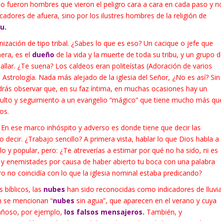
 fueron hombres que vieron el peligro cara a cara en cada paso y n
cadores de afuera, sino por los ilustres hombres de la religión de
u.
zación de tipo tribal. ¿Sabes lo que es eso? Un cacique o jefe que
era, es el
dueño
de la vida y la muerte de toda su tribu, y un grupo 
callar. ¿Te suena? Los caldeos eran politeístas (Adoración de varios
 Astrología. Nada más alejado de la iglesia del Señor, ¿No es así? Sin
drás observar que, en su faz íntima, en muchas ocasiones hay un
 culto y seguimiento a un evangelio “mágico” que tiene mucho más qu
os.
. En ese marco inhóspito y adverso es donde tiene que decir las
decir. ¿Trabajo sencillo? A primera vista, hablar lo que Dios habla a
o y popular, pero: ¿Te atreverías a estimar por qué no ha sido, ni es
s y enemistades por causa de haber abierto tu boca con una palabra
ro no coincidía con lo que la iglesia nominal estaba predicando?
 bíblicos, las
nubes
han sido reconocidas como indicadores de lluvia
n se mencionan “
nubes
sin agua”, que aparecen en el verano y cuya
añoso, por ejemplo,
los falsos mensajeros.
También, y