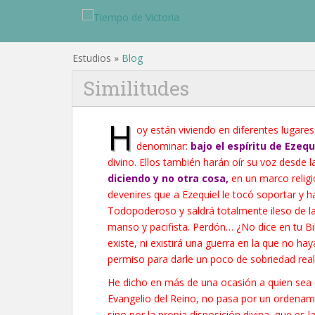
Estudios »
Blog
Similitudes
H
oy están viviendo en diferentes lugare
denominar:
bajo el espíritu de
Ezequ
divino. Ellos también harán oír su voz desde 
diciendo y no otra cosa,
en un marco religi
devenires que a Ezequiel le tocó soportar y 
Todopoderoso y saldrá totalmente ileso de l
manso y pacifista. Perdón… ¿No dice en tu Bi
existe, ni existirá una guerra en la que no h
permiso para darle un poco de sobriedad reali
He dicho en más de una ocasión a quien sea q
Evangelio del Reino, no pasa por un ordenam
sino por la propia disposición divina, que es