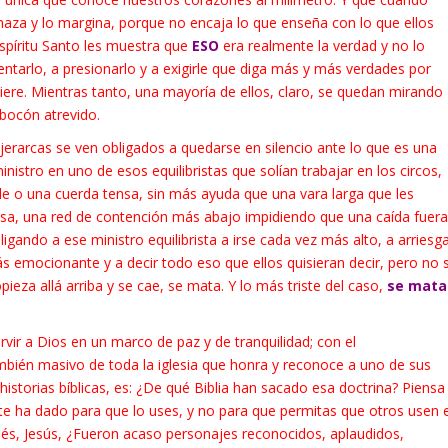
chaza y lo margina, porque no encaja lo que enseña con lo que ellos
spíritu Santo les muestra que
ESO
era realmente la verdad y no lo
entarlo, a presionarlo y a exigirle que diga más y más verdades por
iere. Mientras tanto, una mayoría de ellos, claro, se quedan mirando
 bocón atrevido.
jerarcas se ven obligados a quedarse en silencio ante lo que es una
istro en uno de esos equilibristas que solían trabajar en los circos,
e o una cuerda tensa, sin más ayuda que una vara larga que les
 cosa, una red de contención más abajo impidiendo que una caída fuera
igando a ese ministro equilibrista a irse cada vez más alto, a arriesg
ás emocionante y a decir todo eso que ellos quisieran decir, pero no 
pieza allá arriba y se cae, se mata. Y lo más triste del caso,
se mata
ervir a Dios en un marco de paz y de tranquilidad; con el
mbién masivo de toda la iglesia que honra y reconoce a uno de sus
 historias bíblicas, es: ¿De qué Biblia han sacado esa doctrina? Piensa
te ha dado para que lo uses, y no para que permitas que otros usen e
sés, Jesús, ¿Fueron acaso personajes reconocidos, aplaudidos,