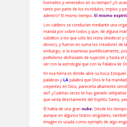
honrados y venerados en su tiempo? ¿O acaso
tanto por parte de los incrédulos, impíos y pe
adentro? El mismo tiempo
.
El mismo espírit
Los caldeos se conducían mediante una organi
manda por sobre todos y que, de alguna man
súbditos a los que sólo les resta obedecer y 
dioses), y fueron en suma los creadores de la
embargo, si la examinas puntillosamente, po
politeísmo disfrazado de sujeción y hasta el
ver con la astrología que con la Palabra de Di
En esa tierra es donde abre su boca Ezequiel
palabras y
LA
palabra que Dios le ha mandado 
creyentes en Dios, parecería altamente sencill
así? ¿Cuántas veces te has ganado antipatía
que venía directamente del Espíritu Santo, pe
Él habla de una gran
nube.
Desde los tiempos
aunque en algunos textos singulares, tambié
imagen es usada como ejemplo de algo eng