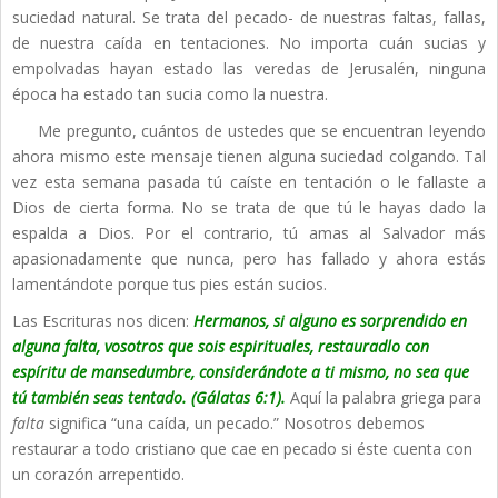
suciedad natural. Se trata del pecado- de nuestras faltas, fallas,
de nuestra caída en tentaciones. No importa cuán sucias y
empolvadas hayan estado las veredas de Jerusalén, ninguna
época ha estado tan sucia como la nuestra.
Me pregunto, cuántos de ustedes que se encuentran leyendo
ahora mismo este mensaje tienen alguna suciedad colgando. Tal
vez esta semana pasada tú caíste en tentación o le fallaste a
Dios de cierta forma. No se trata de que tú le hayas dado la
espalda a Dios. Por el contrario, tú amas al Salvador más
apasionadamente que nunca, pero has fallado y ahora estás
lamentándote porque tus pies están sucios.
Las Escrituras nos dicen:
Hermanos, si alguno es sorprendido en
alguna
falta, vosotros que sois espirituales, restauradlo con
espíritu de mansedumbre, considerándote a ti mismo, no sea que
tú también seas tentado. (Gálatas 6:1).
Aquí la palabra griega para
falta
significa “una caída, un pecado.” Nosotros debemos
restaurar a todo cristiano que cae en pecado si éste cuenta con
un corazón arrepentido.