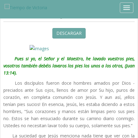
Estudios »
Blog
TOGG
Extremando La Limpieza
DESCARGAR
Pues si yo, el Señor y el Maestro, he lavado vuestros pies,
vosotros
también debéis lavaros los pies los unos a los otros, (Juan
13:14).
Los discípulos fueron doce hombres amados por Dios -
preciados ante Sus ojos, llenos de amor por Su hijo, puros de
corazón, en completa comunión con Jesús. Y aun así, ¡ellos
tenían pies sucios! En esencia, Jesús, les estaba diciendo a estos
hombres, “Sus corazones y manos están limpias pero sus pies
no. Estos se han ensuciado durante su camino diario conmigo.
Ustedes no necesitan lavar todo su cuerpo, solamente sus pies.”
La suciedad que Jesús menciona nada tiene que ver con la