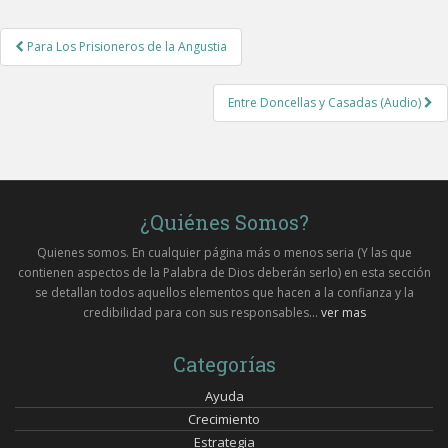
Post
Para Los Prisioneros de la Angustia
navigation
Entre Doncellas y Casadas (Audio)
¿Quiénes Somos?
Quienes somos. En cualquier página más o menos seria (Y las que
contienen aspectos de la Palabra de Dios deberán serlo) en esta sección
se detallan todos aquellos elementos que hacen a la confianza y la
credibilidad para con sus responsables...
ver mas
Categorías
Ayuda
Crecimiento
Estrategia