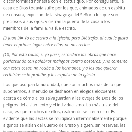
disconformidad honesta con el status quo. Por consiguiente, la
casa de Dios todavía sufre por los que, animados de un espíritu
de censura, expulsan de la sinagoga del Señor a los que son
preciosos a sus ojos, y cierran la puerta de la casa a los
miembros de la familia. Ya fue escrito.
(3 Juan 9)= Yo he escrito a la iglesia; pero Diótrefes, al cual le gusta
tener el primer lugar entre ellos, no nos recibe.
(10) Por esta causa, si yo fuere, recordaré las obras que hace
parloteando con palabras malignas contra nosotros; y no contento
con estas cosas, no recibe a los hermanos, y a los que quieren
recibirlos se lo prohibe, y los expulsa de la iglesia.
Los que usurpan la autoridad, que son muchos más de lo que
suponemos, a menudo se deshacen en elogios elocuentes
acerca de cómo ellos salvaguardan a las ovejas de Dios de los
peligros del aislamiento y el individualismo. Lo más triste del
caso, es que muchos de ellos, realmente se creen esto. Es
evidente que las sectas se multiplican interminablemente porque
algunos se aíslan del Cuerpo de Cristo y siguen, sin reservas, las
ideas y pensamientos de un líder u organización. Irónicamente,