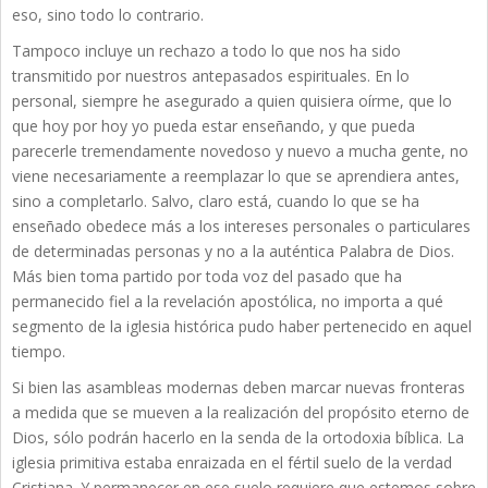
eso, sino todo lo contrario.
Tampoco incluye un rechazo a todo lo que nos ha sido
transmitido por nuestros antepasados espirituales. En lo
personal, siempre he asegurado a quien quisiera oírme, que lo
que hoy por hoy yo pueda estar enseñando, y que pueda
parecerle tremendamente novedoso y nuevo a mucha gente, no
viene necesariamente a reemplazar lo que se aprendiera antes,
sino a completarlo. Salvo, claro está, cuando lo que se ha
enseñado obedece más a los intereses personales o particulares
de determinadas personas y no a la auténtica Palabra de Dios.
Más bien toma partido por toda voz del pasado que ha
permanecido fiel a la revelación apostólica, no importa a qué
segmento de la iglesia histórica pudo haber pertenecido en aquel
tiempo.
Si bien las asambleas modernas deben marcar nuevas fronteras
a medida que se mueven a la realización del propósito eterno de
Dios, sólo podrán hacerlo en la senda de la ortodoxia bíblica. La
iglesia primitiva estaba enraizada en el fértil suelo de la verdad
Cristiana. Y permanecer en ese suelo requiere que estemos sobre