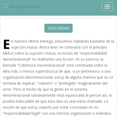
Estudios »
Producciones Especiales
TOGG
El Asunto de la Cobertura
DESCARGAR
E
n nuestra última entrega, estuvimos hablando bastante de la
sujeción mutua. Ahora bien; en contraste con el principio
bíblico sobre la sujeción mutua, la noción de “responsabilidad
denominacional” es realmente una ficción. En su esencia, la
llamada “Cobertura Denominacional” está construida sobre la
idea más o menos supersticiosa de que, si yo pertenezco a una
organización denominacional, estoy de alguna manera que no se
termina de explicar, “cubierto” o “protegido” mágicamente del
error. Pero el hecho de que la gente en el sistema
denominacional rutinariamente está equivocada al pensar así, es
prueba indiscutible de que esta idea es una mera chantada. La
noción de que estoy cubierto por estar conectado en mi
“responsabilidad legal” con una remota organización o individuo,