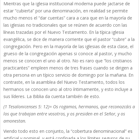
Mientras que la iglesia institucional moderna puede jactarse de
estar “cubierta” por una denominación, en realidad se permite
mucho menos el “dar cuentas” cara a cara que en la mayoría de
las iglesias no tradicionales que se reúnen de acuerdo con las
líneas trazadas por el Nuevo Testamento. En la típica iglesia
evangélica, se dice de manera corriente que el pastor “cubre” a la
congregación. Pero en la mayoría de las iglesias de esta clase, el
grueso de la congregación apenas si conoce al pastor, y mucho
menos se conocen el uno al otro. No es raro que “los cristianos
practicantes” empleen menos de tres frases cuando se dirigen a
otra persona en un típico servicio de domingo por la mañana. En
contraste, en la asamblea del Nuevo Testamento, todos los
hermanos se conocen uno al otro íntimamente, y esto incluye a
sus líderes. La Biblia da cuenta también de esto.
(1 Tesalonicenses 5: 12)= Os rogamos, hermanos, que reconozcáis a
los que trabajan entre vosotros, y os presiden en el Señor, y os
amonestan.
Viendo todo esto en conjunto, la “cobertura denominacional” es
artificial y nominal, y está confinada a los límites seguros de su