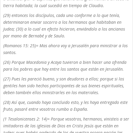
tierra habitada; la cual sucedió en tiempo de Claudio.
(29) entonces los discípulos, cada uno conforme a lo que tenía,
determinaron enviar socorro a los hermanos que habitaban en
Judea; (30) a lo cual en efecto hicieron, enviándolo a los ancianos
por mano de Bernabé y de Saulo.
(Romanos 15: 25)= Mas ahora voy a Jerusalén para ministrar a los
santos.
(26) Porque Macedonia y Acaya tuvieron a bien hacer una ofrenda
para los pobres que hay entre los santos que están en Jerusalén.
(27) Pues les pareció bueno, y son deudores a ellos; porque si los
gentiles han sido hechos participantes de sus bienes espirituales,
deben también ellos ministrarles en los materiales.
(28) Así que, cuando haya concluido esto, y les haya entregado este
fruto, pasaré entre vosotros rumbo a España.
(1 Tesalonicenses 2: 14)= Porque vosotros, hermanos, vinisteis a ser
imitadores de las iglesias de Dios en Cristo Jesús que están en
Judea; pues habéis padecido de los de vuestra propia nación las