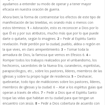
ayudarnos a entender su modo de operar y a tener mayor
eficacia en nuestra oración de guerra.
Ahora bien; la forma de contrarrestar los efectos de este tipo de
manifestación de las tinieblas, es orando más o menos con
estos términos:
1 –
Adoración, esto es reconocer a Dios por lo
que Él es y por sus atributos, mucho más que por lo que puede
darte o quitarte, según lo imagines.
2 –
Pedir al Espíritu Santo
revelación. Pedir perdón por la ciudad, pueblo, aldea o región en
la que vives, en claro arrepentimiento.
3 –
Tomar toda la
armadura de Dios, la famosa que vemos en Efesios 6.
4 –
Romper todos los trabajos realizados por el umbandismo, los
hechiceros, sacerdotes de la Nueva Era, curanderos, espiritistas,
parapsicólogos, etc., sobre los pastores, líderes, miembros de las
iglesias y sobre tu propio lugar de residencia.
5 –
Deshacer,
quebrantar, todo tipo de maldiciones sobre los pastores, líderes,
miembros de iglesias y la ciudad. 6 – Atar a los espíritus guías que
operan a través de ellos.
7 –
Pedir a Dios que el Espíritu Santo
toque las vidas que habitan en tu ciudad para que tengan un
encuentro con Jesús.
8 –
Pedir a Dios cobertura de acuerdo con