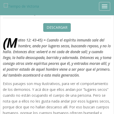
Estudios »
Estrategia
TOGG
Informe de Operaciones Bélicas
DESCARGAR
(M
ateo 12: 43-45) = Cuando el espíritu inmundo sale del
hombre, anda por lugares secos, buscando reposo, y no lo
halla. Entonces dice: volveré a mi cada de donde salí; y cuando
llega, la halla desocupada, barrida y adornada. Entonces va, y toma
consigo otros siete espíritus peores que él, y entrados moran allí; y
el postrer estado de aquel hombre viene a ser peor que el primero.
Así también acontecerá a esta mala generación.
Estos pasajes son muy ilustrativos, para ver el comportamiento
de los demonios. Y acá dice que ellos andan por “lugares secos”
cuando no están ocupando el cuerpo de una persona. Pero se
nota que a ellos no les gusta nada andar por esos lugares secos,
porque dice que no hallan descanso allí. Por eso buscan cuerpos
humanos, porque los cuerpos humanos ofrecen humedad y