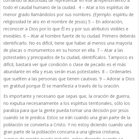
tomando la autoridad de representar en ese arrepentimiento a
todo el caudal humano de la ciudad. 4 – Atar a los espíritus de
menor grado llamándolos por sus nombres. (Ejemplo: espíritu de
religiosidad te ato en el nombre de Jesús) 5 – En adoración,
reconocer a Dios por lo que Él es y por sus atributos visibles e
invisibles. 6 – Atar al hombre fuerte de tu ciudad. Primero deberás
identificarlo. No es difícil, tiene que haber al menos una mayoría
de placas o monumentos en su honor en ella. 7 – Atar a las
potestades y principados de tu ciudad, identifícalos. Tampoco es
difícil, bastará ver qué condición o clase de pecado es el más
abundante en ella y esas serán esas potestades. 8 – Ordenarles
que suelten a las personas que tienen cautivas. 9 – Adorar a Dios
en gratitud porque Él se manifiesta a través de tu oración.
Es importante y necesario que sepas que, la oración de guerra,
no expulsa necesariamente a los espíritus territoriales, sólo los
paraliza para que la gente pueda tomar una decisión por Jesús
cuando se le predica. Estos se irán cuando una gran parte de la
población se convierta a Cristo. Y no estoy diciendo cuando una
gran parte de la población concurra a una iglesia cristiana,
aunque de pronto pueda incluirlo, estoy diciendo cuando se