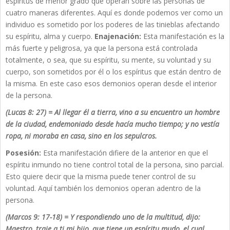
espíritus de menor grado que operan sobre las personas de
cuatro maneras diferentes. Aquí es donde podemos ver como un
individuo es sometido por los poderes de las tinieblas afectando
su espíritu, alma y cuerpo.
Enajenación:
Esta manifestación es la
más fuerte y peligrosa, ya que la persona está controlada
totalmente, o sea, que su espíritu, su mente, su voluntad y su
cuerpo, son sometidos por él o los espíritus que están dentro de
la misma. En este caso esos demonios operan desde el interior
de la persona.
(Lucas 8: 27) =
Al llegar él a tierra, vino a su encuentro un hombre
de la ciudad, endemoniado desde hacía mucho tiempo; y no vestía
ropa, ni moraba en casa, sino en los sepulcros.
Posesión:
Esta manifestación difiere de la anterior en que el
espíritu inmundo no tiene control total de la persona, sino parcial.
Esto quiere decir que la misma puede tener control de su
voluntad. Aquí también los demonios operan adentro de la
persona.
(Marcos 9: 17-18) =
Y respondiendo uno de la multitud, dijo:
Maestro, traje a ti mi hijo, que tiene un espíritu mudo,
el cual,