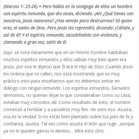
(Marcos 1: 23-26) = Pero había en la sinagoga de ellos un hombre
con espíritu inmundo, que dio voces, diciendo: ¡Ah! ¿Qué tienes con
nosotros, Jesús nazareno? ¿Has venido para destruirnos? Sé quien
eres, el santo de Dios. Pero Jesús les reprendió, diciendo: ¡Cállate, y
sal de él! Y el espíritu inmundo, sacudiéndole con violencia, y
clamando a gran voz, salió de él.
Aquí. se nota claramente que en un mismo hombre habitaban
muchos espíritus inmundos y ellos sabían muy bien quien era
Jesús, por eso le dijeron que Él era el Hijo de Dios. Cuando Jesús
les ordena que se callen, nos está mostrando que es muy
práctico esto para enseñarnos que no debemos entrar en
diálogo con ningún inmundo. Los espíritus inmundos, llamados
demonios, no querían dejar la que consideraban como su casa,
estaban muy cómodos allí. Como resultado de esto, el hombre
comenzó a temblar y a sacudirse muy feo. He visto eso. Asusta,
esa es la verdad. Si no estás bien plantado sobre tus pies de fe y
confianza, asusta. Tal vez como asusta el león que ruge…aunque
ya no le queden garras ni dientes… Mira esto otro.