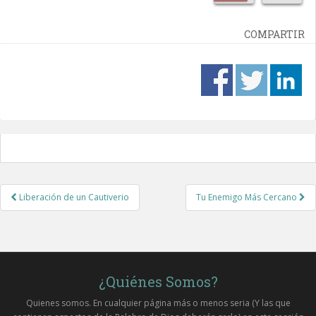
COMPARTIR
Post
Liberación de un Cautiverio
Tu Enemigo Más Cercano
navigation
¿Quiénes Somos?
Quienes somos. En cualquier página más o menos seria (Y las que