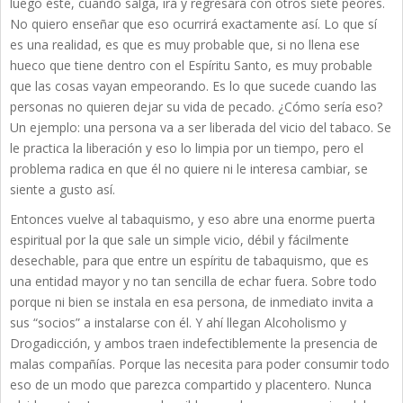
luego éste, cuando salga, irá y regresará con otros siete peores.
No quiero enseñar que eso ocurrirá exactamente así. Lo que sí
es una realidad, es que es muy probable que, si no llena ese
hueco que tiene dentro con el Espíritu Santo, es muy probable
que las cosas vayan empeorando. Es lo que sucede cuando las
personas no quieren dejar su vida de pecado. ¿Cómo sería eso?
Un ejemplo: una persona va a ser liberada del vicio del tabaco. Se
le practica la liberación y eso lo limpia por un tiempo, pero el
problema radica en que él no quiere ni le interesa cambiar, se
siente a gusto así.
Entonces vuelve al tabaquismo, y eso abre una enorme puerta
espiritual por la que sale un simple vicio, débil y fácilmente
desechable, para que entre un espíritu de tabaquismo, que es
una entidad mayor y no tan sencilla de echar fuera. Sobre todo
porque ni bien se instala en esa persona, de inmediato invita a
sus “socios” a instalarse con él. Y ahí llegan Alcoholismo y
Drogadicción, y ambos traen indefectiblemente la presencia de
malas compañías. Porque las necesita para poder consumir todo
eso de un modo que parezca compartido y placentero. Nunca