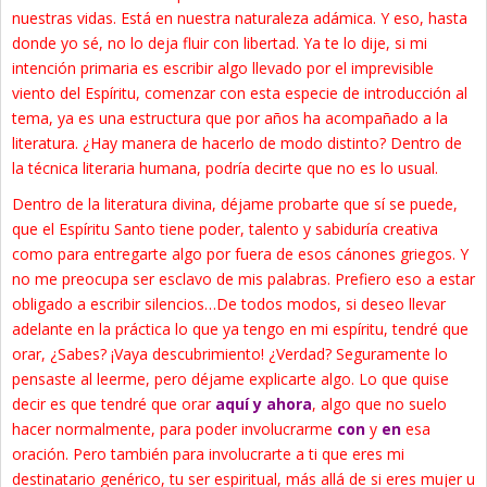
nuestras vidas. Está en nuestra naturaleza adámica. Y eso, hasta
donde yo sé, no lo deja fluir con libertad. Ya te lo dije, si mi
intención primaria es escribir algo llevado por el imprevisible
viento del Espíritu, comenzar con esta especie de introducción al
tema, ya es una estructura que por años ha acompañado a la
literatura. ¿Hay manera de hacerlo de modo distinto? Dentro de
la técnica literaria humana, podría decirte que no es lo usual.
Dentro de la literatura divina, déjame probarte que sí se puede,
que el Espíritu Santo tiene poder, talento y sabiduría creativa
como para entregarte algo por fuera de esos cánones griegos. Y
no me preocupa ser esclavo de mis palabras. Prefiero eso a estar
obligado a escribir silencios…De todos modos, si deseo llevar
adelante en la práctica lo que ya tengo en mi espíritu, tendré que
orar, ¿Sabes? ¡Vaya descubrimiento! ¿Verdad? Seguramente lo
pensaste al leerme, pero déjame explicarte algo. Lo que quise
decir es que tendré que orar
aquí y ahora
, algo que no suelo
hacer normalmente, para poder involucrarme
con
y
en
esa
oración. Pero también para involucrarte a ti que eres mi
destinatario genérico, tu ser espiritual, más allá de si eres mujer u