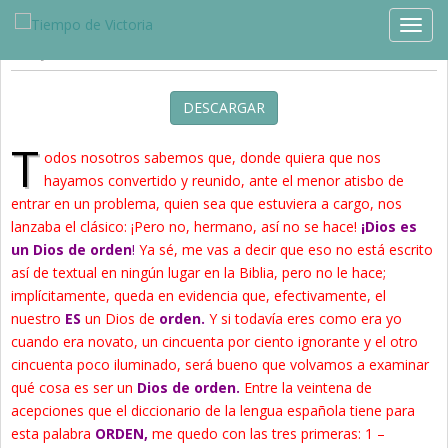
Estudios »
Blog
TOGG
Déjalo …
DESCARGAR
T
odos nosotros sabemos que, donde quiera que nos
hayamos convertido y reunido, ante el menor atisbo de
entrar en un problema, quien sea que estuviera a cargo, nos
lanzaba el clásico: ¡Pero no, hermano, así no se hace!
¡Dios es
un Dios de orden
!
Ya sé, me vas a decir que eso no está escrito
así de textual en ningún lugar en la Biblia, pero no le hace;
implícitamente, queda en evidencia que, efectivamente, el
nuestro
ES
un Dios de
orden.
Y si todavía eres como era yo
cuando era novato, un cincuenta por ciento ignorante y el otro
cincuenta poco iluminado, será bueno que volvamos a examinar
qué cosa es ser un
Dios de orden.
Entre la veintena de
acepciones que el diccionario de la lengua española tiene para
esta palabra
ORDEN,
me quedo con las tres primeras: 1 –