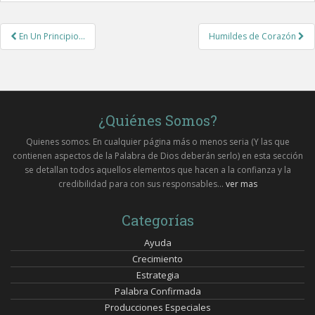
Post
En Un Principio…
Humildes de Corazón
navigation
¿Quiénes Somos?
Quienes somos. En cualquier página más o menos seria (Y las que
contienen aspectos de la Palabra de Dios deberán serlo) en esta sección
se detallan todos aquellos elementos que hacen a la confianza y la
credibilidad para con sus responsables...
ver mas
Categorías
Ayuda
Crecimiento
Estrategia
Palabra Confirmada
Producciones Especiales